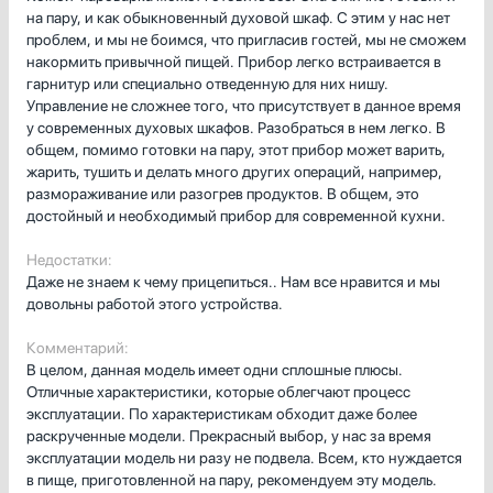
на пару, и как обыкновенный духовой шкаф. С этим у нас нет
Парогенераторы
проблем, и мы не боимся, что пригласив гостей, мы не сможем
Подогреватели
накормить привычной пищей. Прибор легко встраивается в
Посудомоечные машины
гарнитур или специально отведенную для них нишу.
Проф. аксессуары
Управление не сложнее того, что присутствует в данное время
у современных духовых шкафов. Разобраться в нем легко. В
Профессиональные ледогенераторы
общем, помимо готовки на пару, этот прибор может варить,
Профессиональные посудомоечные машины
жарить, тушить и делать много других операций, например,
Пылесосы
размораживание или разогрев продуктов. В общем, это
Системы кипячения воды AquaHot
достойный и необходимый прибор для современной кухни.
Смесители
Недостатки:
Соковыжималки
Даже не знаем к чему прицепиться.. Нам все нравится и мы
Стаканомоечные машины
довольны работой этого устройства.
Стиральные машины
Комментарий:
Сушильные машины
В целом, данная модель имеет одни сплошные плюсы.
Телевизоры
Отличные характеристики, которые облегчают процесс
Тостеры
эксплуатации. По характеристикам обходит даже более
Увлажнители воздуха
раскрученные модели. Прекрасный выбор, у нас за время
эксплуатации модель ни разу не подвела. Всем, кто нуждается
Утюги
в пище, приготовленной на пару, рекомендуем эту модель.
Фены