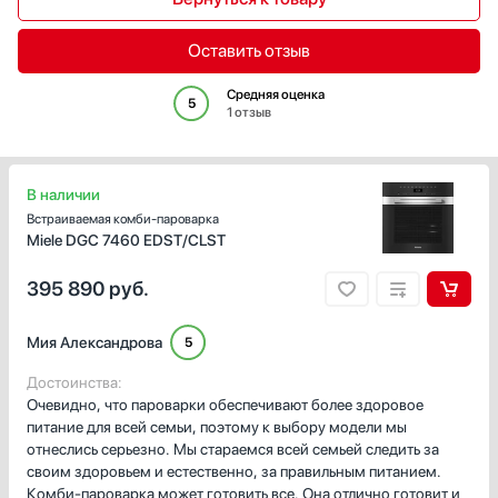
Гладильные системы
Духовые шкафы
Оставить отзыв
Измельчители пищевых отходов
Средняя оценка
Комби-панели, фритюрницы и грили
5
1 отзыв
Конвекционные печи
Кондиционеры
Кофемашины
В наличии
Кофемолки
Встраиваемая комби-пароварка
Miele DGC 7460 EDST/CLST
Кухонные комбайны
Массажеры и спорт. инвентарь
395 890
руб.
Микроволновые печи
Миксеры
Мия Александрова
5
Мойки
Мультиварки
Достоинства:
Очевидно, что пароварки обеспечивают более здоровое
Мясорубки
питание для всей семьи, поэтому к выбору модели мы
Обогреватели
отнеслись серьезно. Мы стараемся всей семьей следить за
Очистители воздуха
своим здоровьем и естественно, за правильным питанием.
Паровые шкафы для одежды
Комби-пароварка может готовить все. Она отлично готовит и