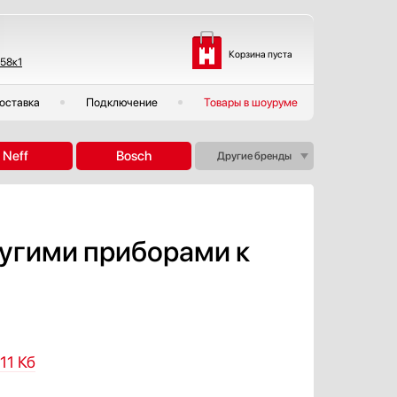
Корзина пуста
 58к1
оставка
Подключение
Товары в шоуруме
Neff
Bosch
Другие бренды
ругими приборами к
11 Кб