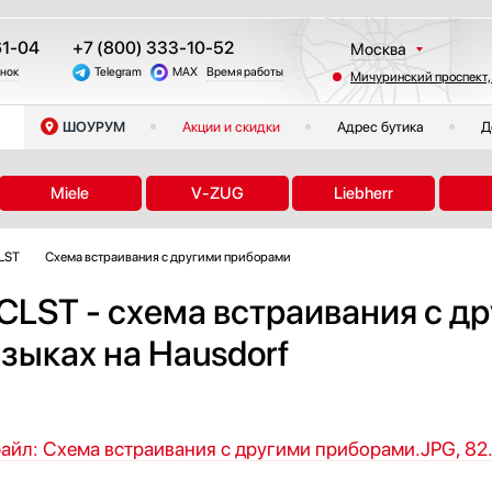
61-04
+7 (800) 333-10-52
Москва
онок
Telegram
MAX
Время работы
Мичуринский проспект,
Санкт-Петербург
Казань
ШОУРУМ
Акции и скидки
Адрес бутика
Д
Краснодар
Екатеринбург
Miele
V-ZUG
Liebherr
Тюмень
Новосибирск
LST
Схема встраивания с другими приборами
Челябинск
Другие регионы
CLST - схема встраивания с д
зыках на Hausdorf
айл: Схема встраивания с другими приборами.JPG, 82.