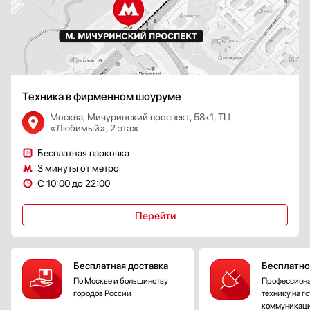
Техника в фирменном шоуруме
Москва, Мичуринский проспект, 58к1, ТЦ
«Любимый», 2 этаж
Бесплатная парковка
3 минуты от метро
С 10:00 до 22:00
Перейти
Бесплатная доставка
Бесплатно
По Москве и большинству
Профессиона
городов России
технику на г
коммуникац