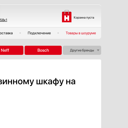
Корзина пуста
 58к1
оставка
Подключение
Товары в шоуруме
Neff
Bosch
Другие бренды
 винному шкафу на