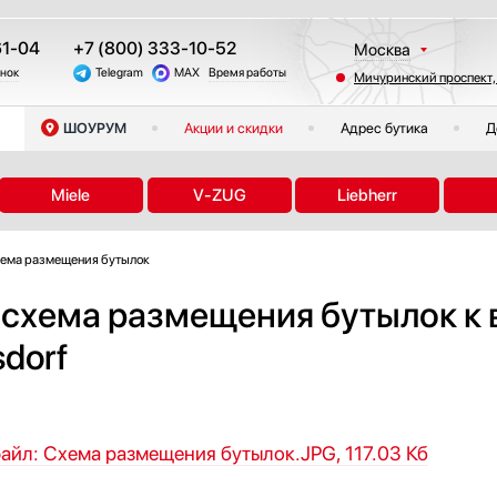
61-04
+7 (800) 333-10-52
Москва
онок
Telegram
MAX
Время работы
Мичуринский проспект,
Санкт-Петербург
Казань
ШОУРУМ
Акции и скидки
Адрес бутика
Д
Краснодар
Екатеринбург
Miele
V-ZUG
Liebherr
Тюмень
Новосибирск
ема размещения бутылок
Челябинск
Другие регионы
 схема размещения бутылок к
dorf
айл: Схема размещения бутылок.JPG, 117.03 Кб