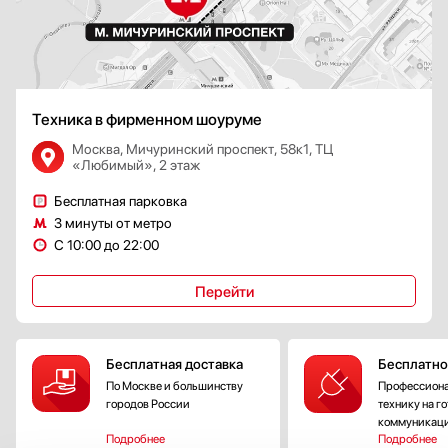
Техника в фирменном шоуруме
Москва, Мичуринский проспект, 58к1, ТЦ
«Любимый», 2 этаж
Бесплатная парковка
3 минуты от метро
С 10:00 до 22:00
Перейти
Бесплатная доставка
Бесплатно
По Москве и большинству
Профессиона
городов России
технику на г
коммуникац
Подробнее
Подробнее