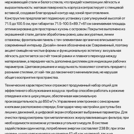
нержавеющей стали и белого стекла, что придаёт композиции лёгкость и
выразительность: матовая поверхность корпуса контрастирует с глянцевой
вставкой, создавая благородный контур над зоной приготовления.
Конструктив предполагает подвесную установку с регулируемой высотой от
71.5 до 100.5 см, при габаритах 71.5-100.5×89.7×61 см занимаемая площадь
оптимизирована для просторных кухонь с островом. Покрытие выполнено из
окрашенной стали, детали обработаны ровно, швы аккуратные, линии
сглажены; фронтальная панель с тач-элементами органично вписывается в
современный интерьер. Дизайн-линия обозначена как Современный, поэтому
акцент смещён на чистые формы и функциональную эстетику: визуальная
лёгкость достигается за счёт тонкой рамки и плавного перехода между
материалами, а передняя часть дополнена дисплеем для индикации рабочих
параметров. Цветовое решение и модульность позволяют сочетать предмет с
разными стилями, от хай-тек до лаконичного минимализма, не нарушая
общего восприятия пространства.
Технические характеристики отражают продуманный набор опций для
эффективного обслуживания воздуха: прибор способен работать в режиме
отведения или в циркуляции, обеспечивая максимальную
производительность до 850 м³/ч. Управление электронное с сенсорными
кнопками расположено спереди, благодаря чему настройки доступны без
лишних движений, а цифровой экран отображает выбранные параметры. Для
очистки предусмотрены три металлических жироулавливающих фильтра; при
необходимости возможна установка угольного модуля. В системе
задействован один мотор, потребление энергии составляет 238 Вт, при этом
уровень шума удерживается на отметке 42 дБ как на первой, так и на