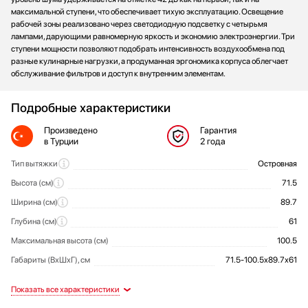
максимальной ступени, что обеспечивает тихую эксплуатацию. Освещение
рабочей зоны реализовано через светодиодную подсветку с четырьмя
лампами, дарующими равномерную яркость и экономию электроэнергии. Три
ступени мощности позволяют подобрать интенсивность воздухообмена под
разные кулинарные нагрузки, а продуманная эргономика корпуса облегчает
обслуживание фильтров и доступ к внутренним элементам.
Подробные характеристики
Произведено
Гарантия
в Турции
2 года
Тип вытяжки
Островная
Общие характеристики
Высота (см)
71.5
Ширина (см)
89.7
Глубина (см)
61
Максимальная высота (см)
100.5
Габариты (ВхШхГ), см
71.5-100.5х89.7х61
Фильтр
Дизайн-линия
Тип управления
Потребляемая мощность (Вт)
Артикул
Современный (High-Tech)
Отвод / циркуляция
Металлический
Электронное
6059
238
Режимы работы
Режимы и функции
Фильтрация
Дизайн
Управление
Технические характеристики
жироулавливающий
Цвет
Элементы управления
Уровень шума на первой скорости (Дб)
Нержавеющая сталь / белое стекло
Сенсорные
42
3
Количество скоростей
Количество фильтров
3