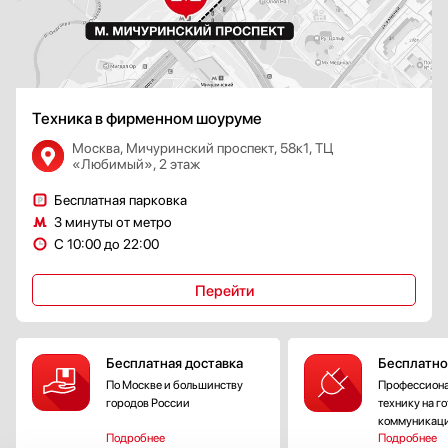
Техника в фирменном шоуруме
Москва, Мичуринский проспект, 58к1, ТЦ
«Любимый», 2 этаж
Бесплатная парковка
3 минуты от метро
С 10:00 до 22:00
Перейти
Бесплатная доставка
Бесплатно
По Москве и большинству
Профессиона
городов России
технику на г
коммуникац
Подробнее
Подробнее