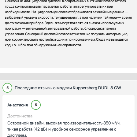
Сенсорный или цифровой дисплей в современных вытяжках позволяет без
труда контролировать параметры работы или регулировать их при
необходимости. На цифровом дисплее отображаются важнейшие данные —
выбранный уровень скорости, текущее время, а при наличии таймера — время
до отключения прибора. Здесь же могут появляться значки используемых
программ — интенсивной, интервальной работы, блокировки панели
управления. Сенсорный дисплей позволяет не только получать информацию,
но и корректировать настройки одним прикосновением. Сюда же выводятся
коды ошибок при обнаружении неисправности.
Последние отзывы о модели Kuppersberg DUDL 8 GW
5
Анастасия
5
Достоинства:
Островной дизайн, высокая производительность 850 м³/ч,
тихая работа (42 дБ) и удобное сенсорное управление с
дисплеем.