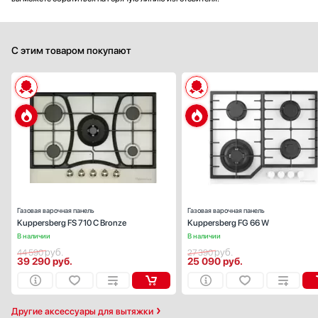
С этим товаром покупают
Габариты (ВхШхГ), см:
4.5x71x
Цвет :
бежев
Панель конфорок:
эмалированная ста
Общее количество конфорок:
Газовая варочная панель
Газовая варочная панель
Kuppersberg FS 710 C Bronze
Kuppersberg FG 66 W
В наличии
В наличии
руб.
руб.
44 590
27 390
39 290
руб.
25 090
руб.
Другие аксессуары для вытяжки