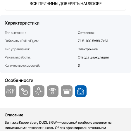
ВСЕ ПРИЧИНЫ ДОВЕРЯТЬ HAUSDORF
Стаканомоечные машины
Стиральные машины
Сушильные машины
Характеристики
Телевизоры
Тип вытяжки :
Островная
Тостеры
Габариты (ВхШхГ), см:
71.5-100.5х89.7х61
Увлажнители воздуха
Утюги
Тип управления:
Электронное
Фены
Режимы работы:
Отвод / циркуляция
Холодильники
Количество скоростей:
3
Холодильное оборудование
Хьюмидоры
Особенности
Чайники
Описание
Вытяжка Kuppersberg DUDL 8 GW — островной прибор с акцентом на
минимализм и технологичность. Облик сформирован сочетанием