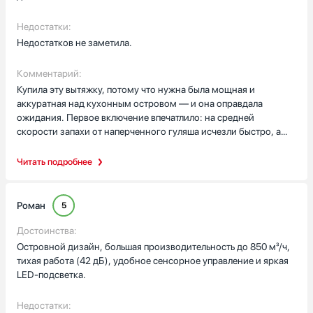
Недостатки:
Недостатков не заметила.
Комментарий:
Купила эту вытяжку, потому что нужна была мощная и
аккуратная над кухонным островом — и она оправдала
ожидания. Первое включение впечатлило: на средней
скорости запахи от наперченного гуляша исчезли быстро, а
светодиодная подсветка с четырьмя лампами осветила
рабочую зону ровно и приятно. Панель управления сенсорная,
Читать подробнее
фронтальная, с понятным дисплеем — привыкла за пару дней.
Нравится, что есть режимы отвода и циркуляции: если
невозможно соединить с каналом, можно поставить угольный
Роман
5
фильтр и проблем со запахами не будет. Металлические
жироулавливающие фильтры — их три; чистятся просто, один
Достоинства:
раз вынула и помыла в посудомойке. Был случай, когда пекла
Островной дизайн, большая производительность до 850 м³/ч,
яблочный пирог и одновременно жарила лук для супа:
тихая работа (42 дБ), удобное сенсорное управление и яркая
вытяжка справилась, в комнате не осталось гари, гости даже
LED‑подсветка.
спросили, где пахнет выпечкой — и это приятно! Ещё раз
убедилась в практичности, когда в семье был ремонт и мы
Недостатки:
готовили на переносной плите — на максимуме 850 м³/ч