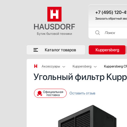
+7 (495) 120-4
Заказать обратный зв
Поиск
Каталог товаров
Kuppersberg
Аксессуары
Kuppersberg
Kuppersberg C
Угольный фильтр Kupp
Аксессуары и принадлежности
AEG
Акустические системы
Asko
Аромастанции
Bertazzoni
Оставить отзыв
Барбекю
Blanco
Беспроводные акустические системы
Bone Crusher
Блендеры
BORA
Вакуумные упаковщики
BORK
Варочные панели
Bosch