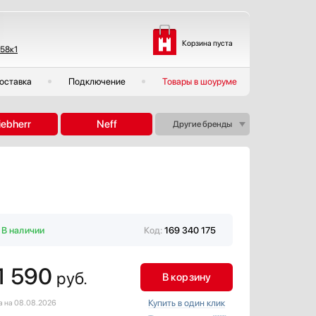
Корзина пуста
 58к1
оставка
Подключение
Товары в шоуруме
iebherr
Neff
Другие бренды
В наличии
Код:
169 340 175
1 590
руб.
В корзину
Купить в один клик
а на 08.08.2026