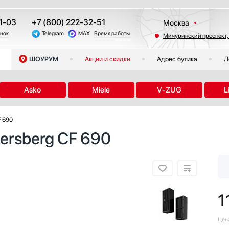
1-03
+7 (800) 222-32-51
Москва
онок
Telegram
MAX
Время работы
Мичуринский проспект,
Санкт-Петербург
Казань
ШОУРУМ
Акции и скидки
Адрес бутика
Д
Краснодар
Екатеринбург
Asko
Miele
V-ZUG
L
Тюмень
Новосибирск
F 690
Челябинск
ersberg CF 690
Другие регионы
1
Цен