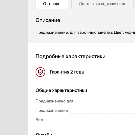
О товаре
Доставка и подключение
Профессиональные ледогенераторы
Smeg
Профессиональные посудомоечные машины
Teka
Описание
Пылесосы
Toshiba
Системы кипячения воды AquaHot
V-ZUG
Предназначение: для варочных панелей. Цвет: черн
Смесители
VARD
Соковыжималки
Стаканомоечные машины
Подробные характеристики
Стиральные машины
Сушильные машины
Гарантия
2 года
Телевизоры
Тостеры
Общие характеристики
Увлажнители воздуха
Утюги
Предназначено для
Фены
Предназначение
Холодильники
Вид
Холодильное оборудование
Хьюмидоры
Чайники