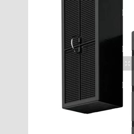
Варочные центры
De Dietrich
Вафельницы
Dometic
Вентиляторы
Electrolux
Весы
Elica
Винные шкафы
EuroCave
Витрины
Faber
Водонагреватели
Falmec
Вспениватели молока
Festivo
Вытяжки
Franke
Гладильные системы
Fulgor Milano
Дровяные печи
Gaggenau
Духовые шкафы
Gorenje
Измельчители пищевых отходов
Haier
Ионизаторы воды
Ilve
Комби-панели, фритюрницы и грили
InSinkErator
Конвекционные печи
Indel B
Кондиционеры
Jacky`s
Кофемашины
KitchenAid