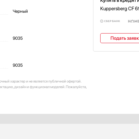
Купить в кредит 
Kuppersberg CF 
Черный
Подать заяв
9035
9035
очный характер и не является публичной офертой.
ектацию, дизайн и функционал моделей. Пожалуйста,