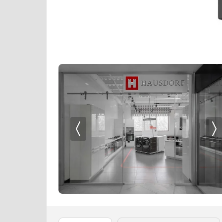
Кофемолки
Korting
Кухонные комбайны
KRONA
Массажеры и спорт. инвентарь
Kuppersbusch
Микроволновые печи
Laurastar
Миксеры
Liebherr
Мойки
Lofra
Мультиварки
Maunfeld
Мясорубки
Meyvel
Наушники
Midea
Обогреватели
Miele
Очистители воздуха
Neff
Пароварки
Omoikiri
Паровые шкафы для одежды
Pando
Парогенераторы
Restart
Подогреватели
Samsung
Посуда
Schaub Lorenz
Посудомоечные машины
Schulthess
Проф. аксессуары
Signature Kitchen Suite