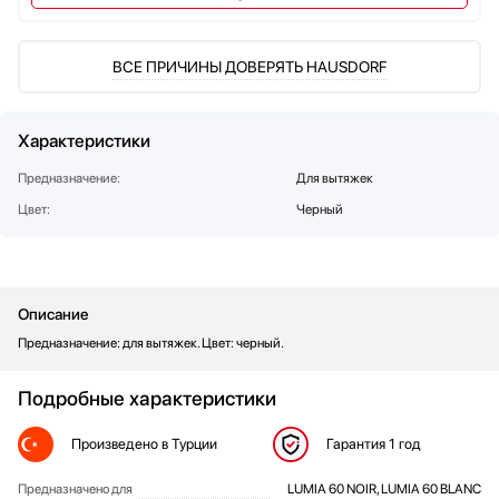
Стаканомоечные машины
Стиральные машины
ВСЕ ПРИЧИНЫ ДОВЕРЯТЬ HAUSDORF
Сушильные машины
Телевизоры
Тостеры
Характеристики
Увлажнители воздуха
Предназначение:
Для вытяжек
Утюги
Цвет:
Черный
Фены
Холодильники
Холодильное оборудование
Хьюмидоры
Описание
Чайники
Предназначение: для вытяжек. Цвет: черный.
Подробные характеристики
Произведено
в Турции
Гарантия
1 год
Предназначено для
LUMIA 60 NOIR, LUMIA 60 BLANC
Общие характеристики