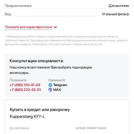
Предназначение
Для вытяжек
Вид
Угольный фильтр
Цвет
Артикул
Артикул
Черный
9053
9053
Дизайн
СИСТЕМЫ СОРТИРОВОК
* Информация на сайте о товарных предложениях носит справочный характер и не является
публичной офертой. Производители товаров могут без уведомления менять комплектацию, дизайн и
функционал моделей. Пожалуйста, уточняйте данные о товаре у консультантов.
Консультации специалиста:
Наш консультант поможет Вам выбрать подходящие
аксессуары.
Позвоните:
Напишите:
+7 (495) 120-41-03
Telegram
+7 (800) 222-32-51
MAX
Купить в кредит или рассрочку
Kuppersberg KFY-L