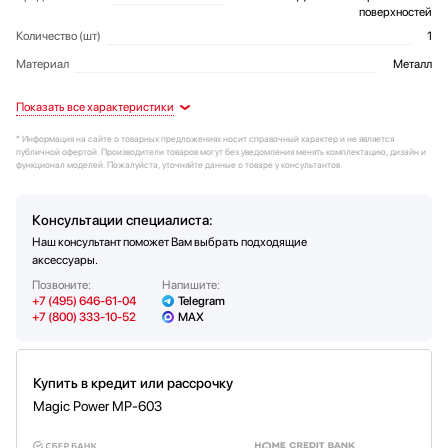
поверхностей
Количество (шт)
1
Материал
Металл
Дополнительные параметры
Предназначен для чистки
Дополнительные характеристики
стеклокерамических, кафельных и
стеклянных поверхностей.
* Информация на сайте о товарных предложениях носит справочный характер и не является
Быстро устранит от засохших и
публичной офертой. Производители товаров могут без уведомления менять комплектацию, дизайн и
пригоревших загрязнений.
функционал моделей. Пожалуйста, уточняйте данные о товаре у консультантов.
Консультации специалиста:
Наш консультант поможет Вам выбрать подходящие
аксессуары.
Позвоните:
Напишите:
+7 (495) 646-61-04
Telegram
+7 (800) 333-10-52
MAX
Купить в кредит или рассрочку
Magic Power MP-603