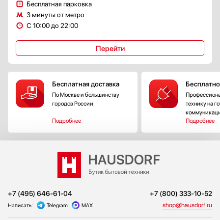
Бесплатная парковка
3 минуты от метро
С 10:00 до 22:00
Перейти
Бесплатная доставка
Бесплатно
По Москве и большинству
Профессиона
городов России
технику на г
коммуникац
Подробнее
Подробнее
+7 (495) 646-61-04
+7 (800) 333-10-52
shop@hausdorf.ru
Написать:
Telegram
MAX