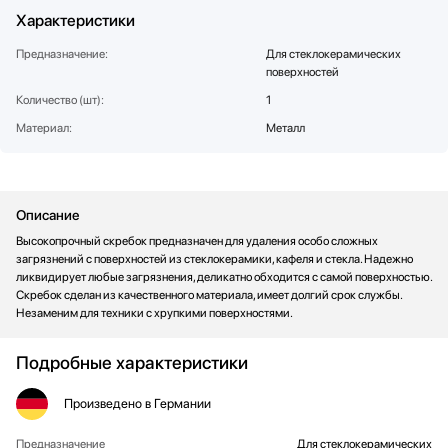
Стаканомоечные машины
Характеристики
Стиральные машины
Предназначение:
Для стеклокерамических
Сушильные машины
поверхностей
Телевизоры
Количество (шт):
1
Тостеры
Материал:
Металл
Увлажнители воздуха
Утюги
Фены
Описание
Холодильники
Высокопрочный скребок предназначен для удаления особо сложных
Холодильное оборудование
загрязнений с поверхностей из стеклокерамики, кафеля и стекла. Надежно
Хьюмидоры
ликвидирует любые загрязнения, деликатно обходится с самой поверхностью.
Чайники
Скребок сделан из качественного материала, имеет долгий срок службы.
Незаменим для техники с хрупкими поверхностями.
Подробные характеристики
Произведено
в Германии
Предназначение
Для стеклокерамических
Общие характеристики