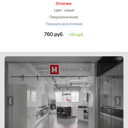
Отличия:
Цвет: серый
Предназначение:
‐ для стиральных машин
‐ для сушильных машин
760
руб.
+50 руб.
Диаметр: 4.5 см
Дополнительные параметры:
‐ Устранения эффекта вибрации.
‐ Снижает уровня шума.
‐ Предотвращают смещение стиральной машины в режиме отжима.
‐ Продлевают срок службы бытовой техники.