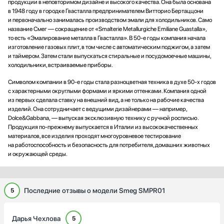
продукции в неповторимом дизайне и высокого качества. Она была основана
в 1948 году в городке Гвасталла предпринимателем Витторио Бертаццони
и первоначально занималась производством эмали для холодильников. Само
название Смег — сокращение от «Smalterie Metallurgiche Emiliane Guastalla»,
то есть «Эмалирование металла в Гвасталла». В 50-е годы компания начала
изготовление газовых плит, в том числе с автоматическим поджигом, а затем
и таймером. Затем стали выпускаться стиральные и посудомоечные машины,
холодильники, встраиваемые приборы.
Символом компании в 90-е годы стала разноцветная техника в духе 50-х годов
с характерными округлыми формами и яркими оттенками. Компания одной
из первых сделала ставку на внешний вид, а не только на рабочие качества
изделий. Она сотрудничает с ведущими дизайнерами — например,
Dolce&Gabbana, — выпуская эксклюзивную технику с ручной росписью.
Продукция по-прежнему выпускается в Италии из высококачественных
материалов, все изделия проходят многоуровневое тестирование
на работоспособность и безопасность для потребителя, домашних животных
и окружающей среды.
Последние отзывы о модели Smeg SMPR01
5
Дарья Чехлова
5