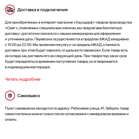
Доставка и подключение
Для приобретенных в интернет-магазине «Хаусдорф» товаров производства
«Смег», отмеченных специальным значком, мы предлагаем бесплатную
доставку: достаточно связаться с нашим менеджером для оформления
и уточнения даты. Перевозки осуществляются в пределах МКАД ежедневно
с 10:00 до 22:00. Мы привезем покупку и за пределы МКАД, стоимость
доставки при этом будет зависеть от дальности перевозки. Если товар есть
на складе, мы доставим его на следующий день. При товаре под заказ срок
будет определяться временем поступления товара, он оговаривается
в индивидуальном порядке.
Читать подробнее
Самовывоз
Пункт самовывоза находится по адресу: Рябиновая улица, 41. Забрать товар
самостоятельно можно только после согласования с менеджером времени и
оплаты.