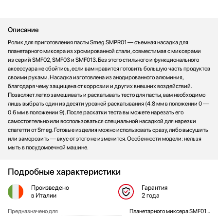
Стаканомоечные машины
Стиральные машины
Описание
Сушильные машины
Ролик для приготовления пасты Smeg SMPR01 — съемная насадка для
Телевизоры
планетарного миксера из хромированной стали, совместимая с миксерами
Тостеры
из серий SMF02, SMF03 и SMF013. Без этого стильного и функционального
аксессуара не обойтись, если вам нравится готовить большую часть продуктов
Увлажнители воздуха
своими руками. Насадка изготовлена из анодированного алюминия,
Утюги
благодаря чему защищена от коррозии и других внешних воздействий.
Фены
Позволяет легко замешивать и раскатывать тесто для пасты, вам необходимо
лишь выбрать один из десяти уровней раскатывания (4.8 мм в положении 0 —
Холодильники
0.6 мм в положении 9). После раскатки теста вы можете нарезать его
Холодильное оборудование
самостоятельно или воспользоваться специальной насадкой для нарезки
спагетти от Smeg. Готовые изделия можно использовать сразу, либо высушить
Хьюмидоры
или заморозить — вкус от этого не изменится. Особенности модели: нельзя
Чайники
мыть в посудомоечной машине.
Подробные характеристики
Произведено
Гарантия
в Италии
2 года
Предназначено для
Планетарного миксера SMF01…
Общие характеристики