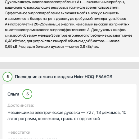
Духовые шкафы класса энергопотребления А+ — экономичные приборы,
рационально расходующие ресурсы, в том числе время пользователя.
Эффективное энергопотребление включает в себя высокую мощность
и возможность быстро нагреть духовку до требуемой температуры. Класс
А+ потребляет на 20-25% меньше энергии, чем самый высокий из принятых
в настоящее время классов энергоэффективности А. Для духовых шкафов
с камерой объемом меньше 35 литров его энергопотребление составит менее
0,48 кВт/час, для устройств с камерой объемом до 65 литров — менее
0,65 кВт/час, а для больших духовок — менее 0,8 кВт/час.
Последние отзывы о модели Haier HOQ-F5AAGB
5
Ольга
5
Достоинства:
Независимая электрическая духовка — 72 л, 13 режимов, 10
автопрограмм, конвекция, гриль. с подсветкой
Недостатки: