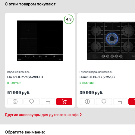
С этим товаром покупают
4.3
Габариты (ВхШхГ), см:
6х59х
Цвет :
черн
Панель конфорок:
стеклокерами
Общее количество конфорок:
Варочная панель
Газовая варочная панель
Haier HHY-Y64WBFLB
Haier HHX-G75CWSB
В наличии
В наличии
51 999
руб.
39 999
руб.
Другие аксессуары для духового шкафа
Обратите внимание: