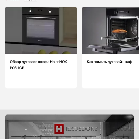
Размеры в упаковке, ВхШхГ (см): 66.4x67.1x65.8
Функции и режимы, расширяющие границы приготовления:
‐ Нижний нагрев + конвекция
‐ Верхний + нижний нагрев + конвекция
Элементы управления:
‐ утапливаемые поворотные регуляторы
Обзор духового шкафа Haier HOX-
Как помыть духовой шкаф
P06HGB