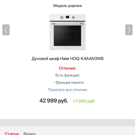
Модель дороже
Духовой шкаф
Haier HOQ-K4AAN3WB
Отличия:
Есть функции:
‐ Функция памяти
‐ Низкотемпературное приготовление
‐ Холодная дверь
42 999
руб.
+1 000 руб.
‐ Подсветка символов функций
Цвет: белый
Дверца духовки:
‐ съемная
Число режимов работы: больше на 2
Статьи
Видео