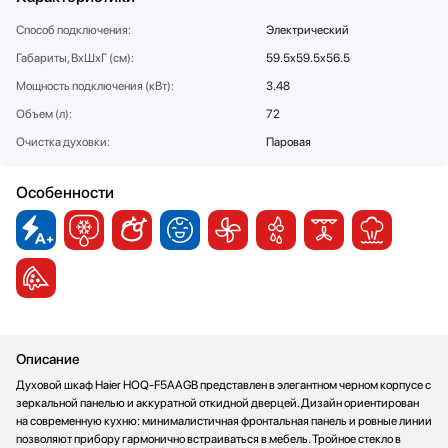
Стаканомоечные машины
Способ подключения:
Электрический
Стиральные машины
Габариты, ВхШхГ (см):
59.5x59.5x56.5
Сушильные машины
Мощность подключения (кВт):
3.48
Телевизоры
Объем (л):
72
Тостеры
Очистка духовки:
Паровая
Увлажнители воздуха
Утюги
Особенности
Фены
Холодильники
Холодильное оборудование
Хьюмидоры
Чайники
Описание
Духовой шкаф Haier HOQ-F5AAGB представлен в элегантном черном корпусе с
зеркальной панелью и аккуратной откидной дверцей. Дизайн ориентирован
на современную кухню: минималистичная фронтальная панель и ровные линии
позволяют прибору гармонично встраиваться в мебель. Тройное стекло в