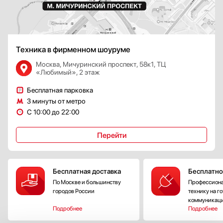
Техника в фирменном шоуруме
Москва, Мичуринский проспект, 58к1, ТЦ
«Любимый», 2 этаж
Бесплатная парковка
3 минуты от метро
С 10:00 до 22:00
Перейти
Бесплатная доставка
Бесплатно
По Москве и большинству
Профессиона
городов России
технику на г
коммуникац
Подробнее
Подробнее