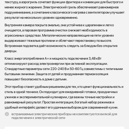
текстуру, а аэрогриль сочетает функции фритюра и конвекции для быстрого и
менее жирного жарения. Электрический гриль обеспечивает равномерное
подрумянивание, а сочетание классического нагрева с вентилятором улучшает
результат на нескольких уровнях одновременно.
Внутренняя камера покрыта эмалью, она устойчива к царапинам и легко
очищается, а паровая программа очистки снижает необходимость в
агрессивных средствах. Металлические направляющие на пяти уровнях
выдерживают тяжелые противни и облегчают перестановку по высоте.
Встроенная подсветка даёт возможность следить за блюдом без открытия
дверцы.
Класс энергопотребления A+ и мощность подключения 3,48 кВт
оптимизируют расход электроэнергии при активной эксплуатации.
Стандартные параметры сети 220-240 В и 50-60 Гц совместимы с типичными
бытовыми линиями. Защита от детей и продуманная термоизоляция
повышают безопасность в доме с детьми.
Этот прибор станет удобным решением для тех, кто ценит функциональность и
стиль в одной технике. Он подходит для ежедневной готовки, праздничных
ужинов и экспериментальной кулинарии, где важны точные настройки и
равномерный результат. Простая интеграция, богатый набор режимов и
удобный интерфейс делают его удачным выбором для современной кухни.
встраиваемые электрические приборы не комплектуются вилкой для
подключения к электрической сети