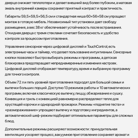
дверце снижает теплопотери и делает внешний вид более глубоким, а матовая
эмаль внутренней камеры сохраняет приятный контраст и практичность.
Габариты 59,5×59,5×56,5 см и стандартная ниша 60×56×58 см упрощают
монтаж в готовую мебель. Независимый тип установки дает свободу
размещения, а вес 38 кг обеспечивает устойчивость после встраивания.
Откидная дверца с тремя стеклами сочетает безопасность и удобство
контроля за процессом приготовления.
Управление сенсорное через цифровой дисплей и TouchControl, есть
электронные часы и таймер, что делает пользование интуитивным. Сенсорные
кнопки позволяют быстро выбирать режимы и программы, а детская
блокировка предотвращает непреднамеренные изменения настроек.
Цифровой дисплей отображает температуру, время и выбранную программу
для точного контроля.
Объем 72 л и пять уровней приготовления подходят для большой семьи и
выпечки больших порций. Доступно 13 режимов работы и 10 автоматических
программ, включая классическую выпечку, пиццу, обжаривание и сушку.
Конвекция и гриль с конвекцией равномерно распределяют тепло для
хрустящей корочки и однородной прожарки. Режимы «поднятие теста» и
«размораживание» упрощают выпечку и подготовку ингредиентов, а
автоматический шеф-режим подбирает оптимальные параметры для сложных
блюд.
Дополнительные режимы расширяют возможности: принудительная
вентиляция ускоряет процесс, вакуумное приготовление сохраняет аромат и