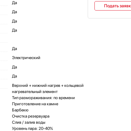
Да
Подать заяв
Да
Да
Да
Да
Электрический
Да
Да
Верхний + нижний нагрев + кольцевой
нагревательный элемент
Тип размораживания: по времени
Приготовление на камне
Барбекю
Очистка резервуара
Слив / залив воды
Уровень пара: 20-40%