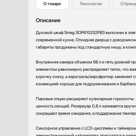
О товаре
Технологии
О брен
Профессиональные ледогенераторы
Профессиональные посудомоечные машины
Описание
Пылесосы
Системы кипячения воды AquaHot
Духовой шкаф Smeg SOP6102S2PB3 выполнен в элега
Смесители
современной кухне. Откидная дверца с доводчиком
Соковыжималки
габариты продуманы под стандартную нишу, а комп
Стаканомоечные машины
Стиральные машины
Внутренняя камера объемом 68 л и пять уровней п
Сушильные машины
элементом равномерно распределяет тепло, что ва
Телевизоры
корочку снизу, а аэрогриль/аэрофритюр заменяет 
Тостеры
конвекцией хороши для подрумянивания и барбекю
Увлажнители воздуха
Утюги
Паровые опции расширяют кулинарные горизонты: 
Фены
ценность овощей. Резервуар 0,8 л заливается вруч
сокращают время ожидания, а поддержание темпер
Холодильники
Холодильное оборудование
Сенсорное управление с LCD-дисплеем и таймером
Хьюмидоры
демонстрационный «showroom» пригодятся в разных
Чайники