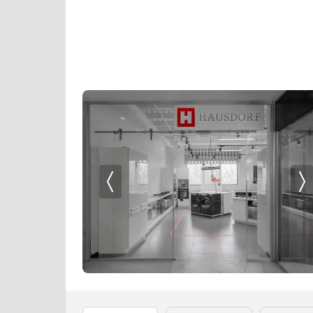
Кофемолки
Miele
Кухонные комбайны
Neff
Массажеры и спорт. инвентарь
Pando
Микроволновые печи
Restart
Миксеры
Schaub Lorenz
Мойки
Siemens
Мультиварки
Signature Kitchen Suite
Мясорубки
Teka
Наушники
V-ZUG
Обогреватели
VARD
Очистители воздуха
Vestfrost
Пароварки
Viking
Паровые шкафы для одежды
Wolf
Парогенераторы
Zigmund Shtain
Подогреватели
Посуда
Посудомоечные машины
Проф. аксессуары