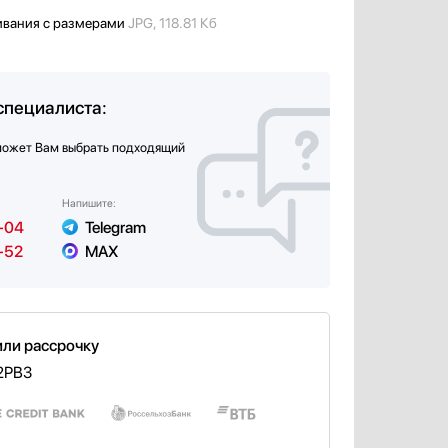
ивания с размерами
JPG, 118.81 Кб
специалиста:
может Вам выбрать подходящий
Напишите:
-04
Telegram
-52
MAX
или рассрочку
2PB3