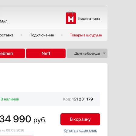
Корзина пуста
 58к1
оставка
Подключение
Товары в шоуруме
iebherr
Neff
Другие бренды
В наличии
Код:
151 231 179
34 990
руб.
В корзину
Купить в один клик
а на 08.08.2026