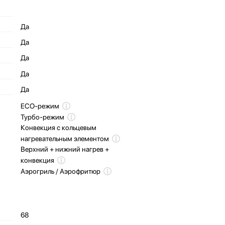
Да
Да
Да
Да
Да
ECO-режим
Турбо-режим
Конвекция с кольцевым
нагревательным элементом
Верхний + нижний нагрев +
конвекция
Аэрогриль / Аэрофритюр
68