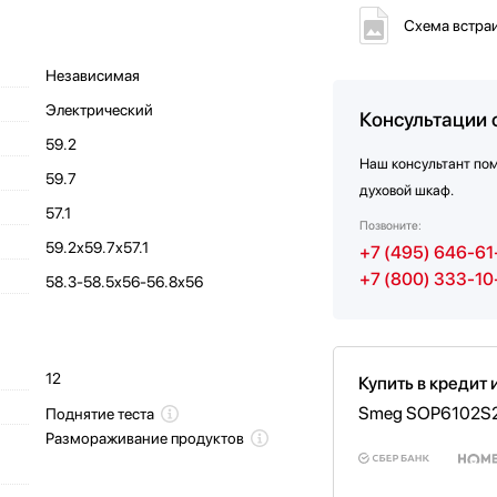
Схема встра
Независимая
Электрический
Консультации 
59.2
Наш консультант по
59.7
духовой шкаф.
57.1
Позвоните:
59.2х59.7х57.1
+7 (495) 646-61
+7 (800) 333-10
58.3-58.5х56-56.8х56
12
Купить в кредит 
Smeg SOP6102S
Поднятие теста
Размораживание продуктов