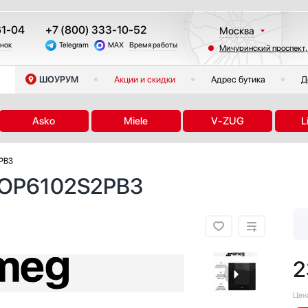
61-04
+7 (800) 333-10-52
Москва
онок
Telegram
MAX
Время работы
Мичуринский проспект,
Санкт-Петербург
Казань
ШОУРУМ
Акции и скидки
Адрес бутика
Д
Краснодар
Екатеринбург
Asko
Miele
V-ZUG
L
Тюмень
Новосибирск
PB3
Челябинск
SOP6102S2PB3
Другие регионы
2
Цен