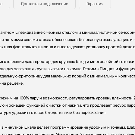
де
Доставка и подключение
Гарантия
нтном Linea-дизайне с черным стеклом и минималистичной сенсорной
 и четырьмя слоями стекла обеспечивает безопасную эксплуатацию и
актная фронтальная ширина и высота делают установку простой даже 
риготовления дают простор для крупных блюд и многослойной готовки
жно для запекания круп и выпечки на камне. Режим «Пицца» и функци
отдельную фритюрницу для маленьких порций с минимальным количест
 на решетке.
режим на 100% пару и возможность регулировать уровень влажности 
ную и оснащен функцией очистки от накипи, что продлевает ресурс па
атуры удержит готовое блюдо теплым без пересыхания.
 в минутной шкале делает программирование удобным и точным. Шаб
 сценариях использования. Электронный термощуп позволяет следить