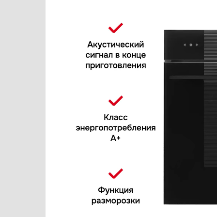
Варочные панели
Elica
Варочные центры
Franke
Вафельницы
Fulgor Milano
Вентиляторы
Gaggenau
Весы
Gorenje
Винные шкафы
Graude
Витрины
Haier
Водонагреватели
Hyundai
Вспениватели молока
Ilve
Вытяжки
Jacky`s
Гладильные системы
Kaiser
Дровяные печи
Korting
Измельчители пищевых отходов
KRONA
Ионизаторы воды
Kuppersberg
Комби-панели, фритюрницы и грили
Kuppersbusch
Конвекционные печи
Lofra
Кондиционеры
Maunfeld
Кофемашины
Midea