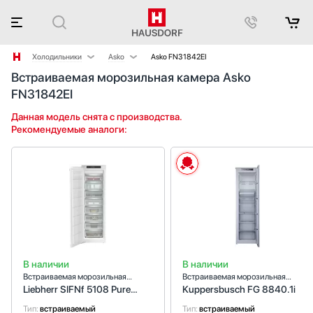
Холодильники
Asko
Asko FN31842EI
Встраиваемая морозильная камера Asko
Аксессуары
AEG
FN31842EI
Аксессуары и принадлежности
Barazza
Акустические системы
Bertazzoni
Данная модель снята с производства.
Рекомендуемые аналоги:
Аромастанции
BORA
Барбекю
BORK
Беспроводные акустические системы
Bosch
Блендеры
Brandt
Вакуумные упаковщики
CellarPrivate
Варочные панели
Cold Vine
Варочные центры
De Dietrich
Вафельницы
Dometic
В наличии
В наличии
Вентиляторы
Electrolux
Встраиваемая морозильная
Встраиваемая морозильная
камера
камера
Весы
Festivo
Liebherr SIFNf 5108 Pure
Kuppersbusch FG 8840.1i
NoFrost
Винные шкафы
Fhiaba
Тип:
встраиваемый
Тип:
встраиваемый