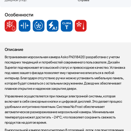
Дверной упор:
Справа
Особенности
Описание
Встраиваемая морозильная камера Asko FN31842EI разработана с учетом
последних тенденций и потребностей современного пользователя. Дизайн
Superior подчеркивает его высокий статус и превосходное качество. Установка
под навес вашего фасада позволяет ему гармонично вписаться в любой
интерьер. Благодаря отсутствию ручки можно установить мебельную панель,
которая будет сливаться с остальным окружением. Доводчик обеспечивает
плавное открытие и надежное закрытие двери.
Управление осуществляется при помощи электронной системы, которая
включает в себя сенсорные кнопки и цифровой дисплей. Это делает процесс
удобным и интуитивно понятным. Система No Frost обеспечивает
автоматическое размораживание морозильной камеры. Минимальная
температура может достигать −24°C, что позволяет сохранить свежесть
продуктов на долгое время.
В морозильной камере предусмотрено 8 отделений, лоток для приготовления