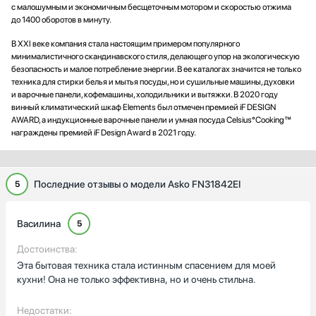
с малошумным и экономичным бесщеточным мотором и скоростью отжима
до 1400 оборотов в минуту.
В XXI веке компания стала настоящим примером популярного
минималистичного скандинавского стиля, делающего упор на экологическую
безопасность и малое потребление энергии. В ее каталогах значится не только
техника для стирки белья и мытья посуды, но и сушильные машины, духовки
и варочные панели, кофемашины, холодильники и вытяжки. В 2020 году
винный климатический шкаф Elements был отмечен премией iF DESIGN
AWARD, а индукционные варочные панели и умная посуда Celsius°Cooking™
награждены премией iF Design Award в 2021 году.
Последние отзывы о модели Asko FN31842EI
5
Василина
5
Достоинства:
Эта бытовая техника стала истинным спасением для моей
кухни! Она не только эффективна, но и очень стильна.
Недостатки: