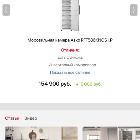
Морозильная камера
Asko RFF586KNCS1.P
Отличия:
Есть функции:
‐ Инверторный компрессор
‐ Возможность перевешивания двери
‐ Регулируемые ножки
154 900
руб.
+15 000 руб.
Тип: отдельностоящий
Высота: больше на 8.8 см
Ширина: больше на 4 см
Глубина: больше на 5.5 см
Индикация открытой двери: звуковая
Статьи
Видео
Цвет: нержавеющая сталь