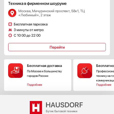
Техника в фирменном шоуруме
Москва, Мичуринский проспект, 58к1, ТЦ
«Любимый», 2 этаж
Бесплатная парковка
3 минуты от метро
С 10:00 до 22:00
Перейти
Бесплатная доставка
Бесплатно
По Москве и большинству
Профессиона
городов России
технику на г
коммуникац
Подробнее
Подробнее