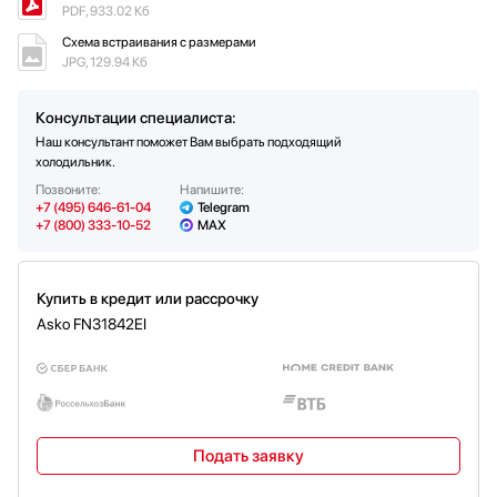
PDF, 933.02 Кб
закрыванием
Напряжение (В)
220-240
Диапазон температуры в камере [°C]
-24...-16°C
Схема встраивания с размерами
Частота тока (Гц)
50
Функция суперзамораживания
Да
JPG, 129.94 Кб
Мощность подключения (Вт)
80
Внутреннее освещение морозильной камеры
Светодиодное
Предохранитель (А)
1.5
Консультации специалиста:
Длина шнура электропитания (м)
3
Наш консультант поможет Вам выбрать подходящий
холодильник.
Вес нетто (кг)
73.5
Позвоните:
Напишите:
Вес брутто (кг)
75.5
+7 (495) 646-61-04
Telegram
+7 (800) 333-10-52
MAX
Купить в кредит или рассрочку
Asko FN31842EI
Подать заявку