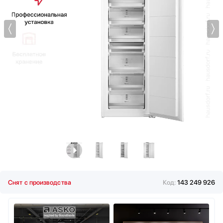
Мойки
Kuppersberg
Мультиварки
Kuppersbusch
Мясорубки
LG
Наушники
Liebherr
Обогреватели
Lofra
Очистители воздуха
Maunfeld
Пароварки
Meyvel
Паровые шкафы для одежды
Midea
Парогенераторы
Miele
Подогреватели
Mitsubishi Electric
Посуда
Neff
Посудомоечные машины
Restart
Проф. аксессуары
Samsung
Профессиональные ледогенераторы
Schaub Lorenz
Снят с производства
Код:
143 249 926
Профессиональные посудомоечные машины
Sharp
Пылесосы
Siemens
Системы кипячения воды AquaHot
Signature Kitchen Suite
Смесители
Smeg