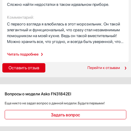
Сложно найти недостатки в таком идеальном приборе.
Комментарий:
С первого взгляда я влюбилась в этот морозильник. Он такой
элегантный и функциональный, что сразу стал незаменимым
помощником на моей кухне. Ведь он такой вместительный!
Можно хранить все, что угодно, и всегда быть уверенной, что
продукты останутся свежими и вкусными.
Читать подробнее
Мне очень нравится система управления этого морозильника.
Все так интуитивно понятно и удобно, что даже моя маленькая
Оставить отзыв
Перейти к отзывам
дочь справляется с ним без проблем. И, конечно, не могу не
упомянуть о световых и звуковых подсказках. Они очень
помогают, когда я забываю закрыть дверь.
Вопросы о модели Asko FN31842EI
Но самое главное для меня - это то, как этот морозильник
заботится о моем здоровье и здоровье моей семьи. Ведь он
Еще никто не задал вопрос о данной модели. Будьте первыми!
обеспечивает идеальные условия для хранения продуктов,
сохраняя все витамины и питательные вещества.
Задать вопрос
Я очень рада, что выбрала именно этот морозильник. Он
действительно стал незаменимым помощником на моей кухне