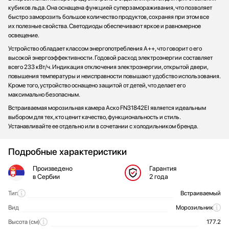
кубиков льда. Она оснащена функцией суперзамораживания, что позволяет
быстро заморозить большое количество продуктов, сохраняя при этом все
их полезные свойства. Светодиоды обеспечивают яркое и равномерное
освещение.
Устройство обладает классом энергопотребления A++, что говорит о его
высокой энергоэффективности. Годовой расход электроэнергии составляет
всего 233 кВт/ч. Индикация отключения электроэнергии, открытой двери,
повышения температуры и неисправности повышают удобство использования.
Кроме того, устройство оснащено защитой от детей, что делает его
максимально безопасным.
Встраиваемая морозильная камера Аско FN31842EI является идеальным
выбором для тех, кто ценит качество, функциональность и стиль.
Устанавливайте ее отдельно или в сочетании с холодильником бренда.
Подробные характеристики
Произведено
Гарантия
в Сербии
2 года
Тип
Встраиваемый
Общие характеристики
Вид
Морозильник
Высота (см)
177.2