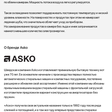
по обеим камерам. Мощность потока воздуха легко регулируется.
Такое охлаждение позволяет поддерживать постоянную температуру и низкий
уровень влажности. На поверхностях и продуктах при этом не намерзает
ледяная шуба, что значительно облегчает уход за прибором.
На замораживание продуктов в камере без льда и инея затрачивается
намного меньшее количество электроэнергии.
О бренде Asko
Шведская компания Asko изготавливает премиальную бытовую технику вот
уже 70 лет. Ее основатели начинали с производства первых полностью
автоматических стиральных машин и компактных посудомоек, постепенно
расширяя и обновляя свой ассортимент. Именно этой компании мы обязаны
привычным внешним видом стиральной машины с фронтальной загрузкой:
изготовители предложили вариант конструкции на амортизаторах без
пружин.
«Аско» получила свое актуальное название только в 1992 году после ряда
слияний и поглощений, и в том же году впервые представила стиралки