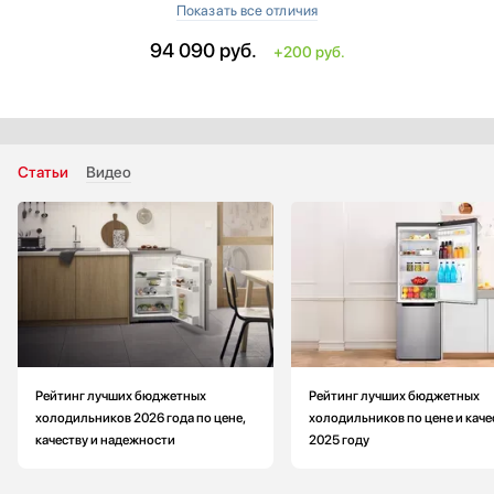
‐ Лоток для приготовления кубиков льда
‐ Функция суперзамораживания
94 090
руб.
+200 руб.
Высота: меньше на 1.3 см
Глубина: больше на 0.5 см
Индикация открытой двери: звуковая
Габариты (ВхШхГ): 177.2x54x55 см
Габариты ниши для встраивания (ВхШхГ): 178х56.4х55 см
Статьи
Видео
Климатический класс: SN-T
Рейтинг лучших бюджетных
Рейтинг лучших бюджетных
холодильников 2026 года по цене,
холодильников по цене и каче
качеству и надежности
2025 году