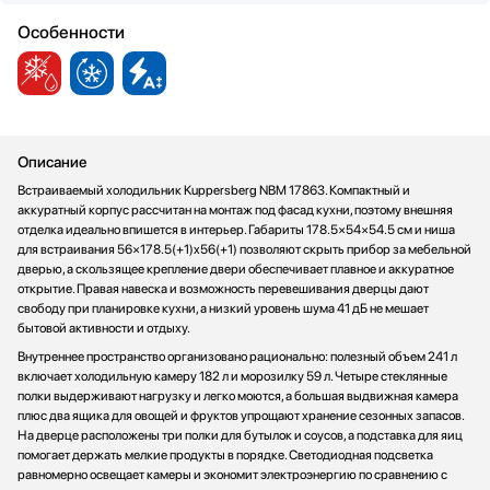
Особенности
Описание
Встраиваемый холодильник Kuppersberg NBM 17863. Компактный и
аккуратный корпус рассчитан на монтаж под фасад кухни, поэтому внешняя
отделка идеально впишется в интерьер. Габариты 178.5×54×54.5 см и ниша
для встраивания 56×178.5(+1)x56(+1) позволяют скрыть прибор за мебельной
дверью, а скользящее крепление двери обеспечивает плавное и аккуратное
открытие. Правая навеска и возможность перевешивания дверцы дают
свободу при планировке кухни, а низкий уровень шума 41 дБ не мешает
бытовой активности и отдыху.
Внутреннее пространство организовано рационально: полезный объем 241 л
включает холодильную камеру 182 л и морозилку 59 л. Четыре стеклянные
полки выдерживают нагрузку и легко моются, а большая выдвижная камера
плюс два ящика для овощей и фруктов упрощают хранение сезонных запасов.
На дверце расположены три полки для бутылок и соусов, а подставка для яиц
помогает держать мелкие продукты в порядке. Светодиодная подсветка
равномерно освещает камеры и экономит электроэнергию по сравнению с