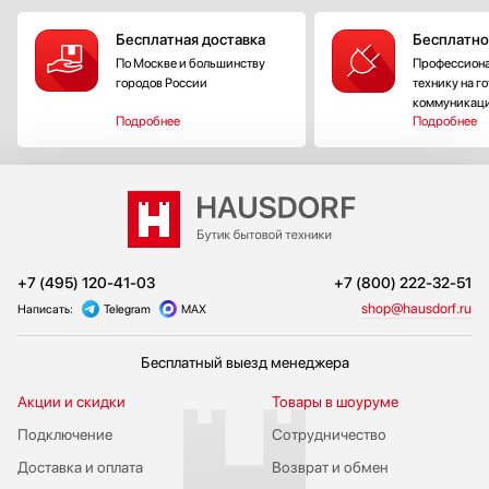
Бесплатная доставка
Бесплатно
По Москве и большинству
Профессиона
городов России
технику на г
коммуникац
Подробнее
Подробнее
+7 (495) 120-41-03
+7 (800) 222-32-51
shop@hausdorf.ru
Написать:
Telegram
MAX
Бесплатный выезд менеджера
Акции и скидки
Товары в шоуруме
Подключение
Сотрудничество
Доставка и оплата
Возврат и обмен