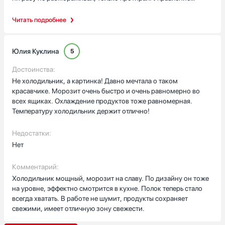
простое, кнопки понятные, стеклянные полки крепкие, а
экономия: класс A++ себя оправдывает. Штука надёжная,
антибактериальный пластик должен помешать появлению
удобная и продуманная по практическим задачам —
Читать подробнее
плесени. Однажды после семейного ужина загрузил много
хранение, заморозка и простое управление. Рекомендую тем,
остатков — всё быстро остыло и сохранило вкус. Другой раз
кто хочет встроенное решение без лишних хлопот!
заложил солидную партию заготовок — морозилка быстро
Юлия Куклина
5
справилась, куски не слиплись. Перевешивание двери помогло
при установке в нишу, шум почти не слышен — спится
Достоинства:
спокойно.
Не холодильник, а картинка! Давно мечтала о таком
красавчике. Морозит очень быстро и очень равномерно во
всех ящиках. Охлаждение продуктов тоже равномерная.
Температуру холодильник держит отлично!
Недостатки:
Нет
Комментарий:
Холодильник мощный, морозит на славу. По дизайну он тоже
на уровне, эффектно смотрится в кухне. Полок теперь стало
всегда хватать. В работе не шумит, продукты сохраняет
свежими, имеет отличную зону свежести.