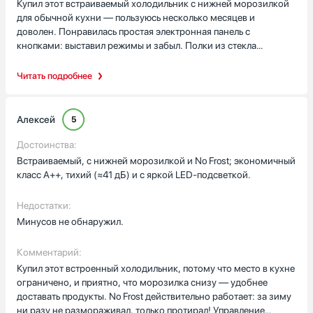
Купил этот встраиваемый холодильник с нижней морозилкой
для обычной кухни — пользуюсь несколько месяцев и
доволен. Понравилась простая электронная панель с
кнопками: выставил режимы и забыл. Полки из стекла
крепкие, два контейнера для овощей реально помогают
рассортировать продукты, дверных полок достаточно, есть и
Читать подробнее
подставка для яиц. Ночная светодиодная подсветка мягко
освещает камерu, не слепит, удобно ночью заглянуть за
кефиром.
Алексей
5
Морозилка снизу — удобное решение: наклоняюсь реже,
Достоинства:
когда достаю замороженное. Однажды сделал большой запас
Встраиваемый, с нижней морозилкой и No Frost; экономичный
мяса и супов, морозилка быстро справилась —
класс A++, тихий (≈41 дБ) и с яркой LED-подсветкой.
производительность замораживания заявленная чувствуется
на деле. No Frost избавил от наледи, когда уезжал на неделю,
Недостатки:
не нужно скалывать лед. Антибактериальный пластик надеюсь,
Минусов не обнаружил.
что работает: в доме ребёнок, и это важно. Уровень шума
действительно низкий, в комнате почти не слышно работу
Комментарий:
компрессора.
Купил этот встроенный холодильник, потому что место в кухне
ограничено, и приятно, что морозилка снизу — удобнее
Понравилась возможность перевесить дверь и система
доставать продукты. No Frost действительно работает: за зиму
скользящего крепления — установщик пришёл и всё сделал
ни разу не размораживал, только протирал! Управление
быстро, фасад повесили ровно. По электроэнергии заметна