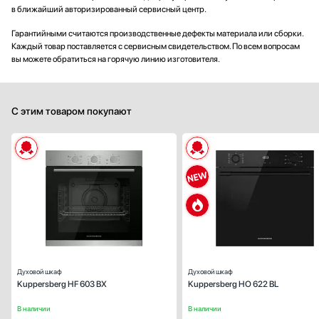
в ближайший авторизированный сервисный центр.
Гарантийными считаются производственные дефекты материала или сборки.
Каждый товар поставляется с сервисным свидетельством. По всем вопросам
вы можете обратиться на горячую линию изготовителя.
С этим товаром покупают
Способ подключения:
электрическ
Ширина (см):
59
Объем (л):
Цвет:
нержавеющая ста
Очистка духовки:
паров
Число режимов работы:
Духовой шкаф
Духовой шкаф
Kuppersberg HF 603 BX
Kuppersberg HO 622 BL
В наличии
В наличии