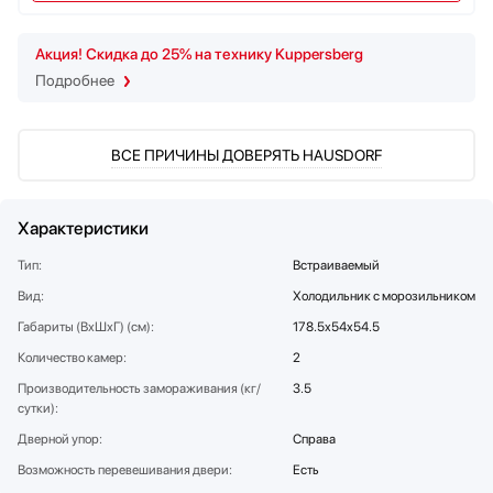
Соковыжималки
SUB-ZERO
Стаканомоечные машины
Teka
Акция! Скидка до 25% на технику Kuppersberg
Стиральные машины
Toshiba
Подробнее
Сушильные машины
V-ZUG
Телевизоры
VARD
ВСЕ ПРИЧИНЫ ДОВЕРЯТЬ HAUSDORF
Тостеры
Vestfrost
Увлажнители воздуха
Viking
Утюги
Zigmund Shtain
Характеристики
Фены
Тип:
Встраиваемый
Холодильное оборудование
Хьюмидоры
Вид:
Холодильник с морозильником
Чайники
Габариты (ВхШхГ) (см):
178.5x54x54.5
Количество камер:
2
Производительность замораживания (кг/
3.5
сутки):
Дверной упор:
Справа
Возможность перевешивания двери:
Есть