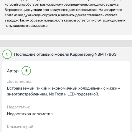
который способствует равномерному распределению холодного воздуха.
В процессе циркуляции этот воздух попадает к испарителю. На испарителе
влага из воздуха конденсируется, а затем конденсат оттаивает и стекает
в поддон. Таким образом поверхность камеры остается чистой, а холодильник
не нуждается в разморозке.
Последние отзывы о модели Kuppersberg NBM 17863
5
Артур
5
Достоинства:
Встраиваемый, тихий и экономичный холодильник с низким
энергопотреблением, No Frost и LED-подсветкой.
Недостатки:
Недостатков не заметил.
Комментарий: