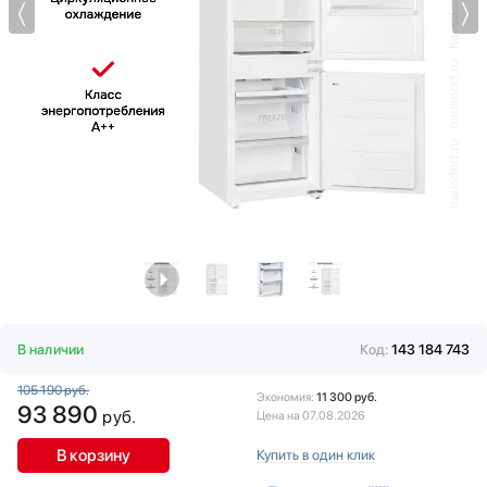
Витрины
Fhiaba
Водонагреватели
Franke
Вспениватели молока
Fulgor Milano
Вытяжки
Gaggenau
Гладильные системы
GENCOOL
Дровяные печи
Gorenje
Духовые шкафы
Graude
Измельчители пищевых отходов
Haier
Ионизаторы воды
Hisense
Комби-панели, фритюрницы и грили
Hitachi
Конвекционные печи
Hyundai
Кондиционеры
Ilve
Кофемашины
Indel B
В наличии
Код:
143 184 743
Кофемолки
IO MABE
105 190 руб.
Кухонные комбайны
IP
Экономия:
11 300 руб.
93 890
руб.
Цена на 07.08.2026
Массажеры и спорт. инвентарь
Jacky`s
Микроволновые печи
Kaiser
В корзину
Купить в один клик
Миксеры
Korting