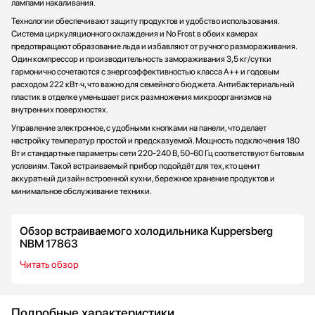
лампами накаливания.
Технологии обеспечивают защиту продуктов и удобство использования.
Система циркуляционного охлаждения и No Frost в обеих камерах
предотвращают образование льда и избавляют от ручного размораживания.
Один компрессор и производительность замораживания 3,5 кг/сутки
гармонично сочетаются с энергоэффективностью класса A++ и годовым
расходом 222 кВт·ч, что важно для семейного бюджета. Антибактериальный
пластик в отделке уменьшает риск размножения микроорганизмов на
внутренних поверхностях.
Управление электронное, с удобными кнопками на панели, что делает
настройку температур простой и предсказуемой. Мощность подключения 180
Вт и стандартные параметры сети 220-240 В, 50-60 Гц соответствуют бытовым
условиям. Такой встраиваемый прибор подойдёт для тех, кто ценит
аккуратный дизайн встроенной кухни, бережное хранение продуктов и
минимальное обслуживание техники.
Обзор встраиваемого холодильника Kuppersberg
NBM 17863
Читать обзор
Подробные характеристики