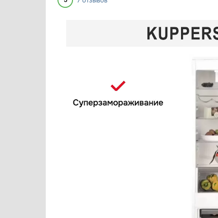
5
Кофемашины
Indel B
Кофемолки
IO MABE
Кухонные комбайны
IP
Массажеры и спорт. инвентарь
Jacky`s
Микроволновые печи
Kaiser
Миксеры
Korting
Мойки
KRONA
Мультиварки
Kuppersbusch
Мясорубки
LG
Наушники
Liebherr
Обогреватели
Lofra
Очистители воздуха
Maunfeld
Пароварки
Meyvel
Паровые шкафы для одежды
Midea
Парогенераторы
Miele
Подогреватели
Mitsubishi Electric
Посуда
Neff
Посудомоечные машины
Restart