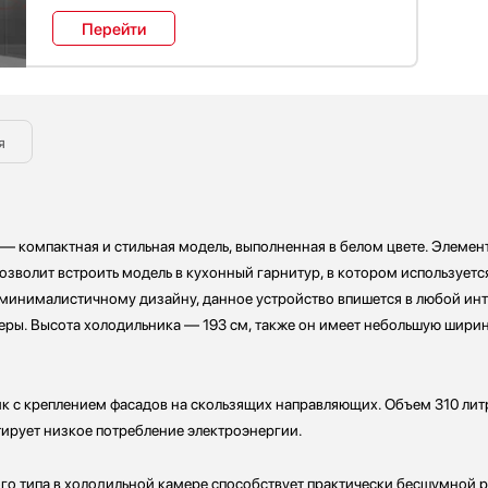
Перейти
я
— компактная и стильная модель, выполненная в белом цвете. Элеме
 позволит встроить модель в кухонный гарнитур, в котором используетс
 минималистичному дизайну, данное устройство впишется в любой ин
еры. Высота холодильника — 193 см, также он имеет небольшую ширин
 с креплением фасадов на скользящих направляющих. Объем 310 литр
ирует низкое потребление электроэнергии.
о типа в холодильной камере способствует практически бесшумной ра