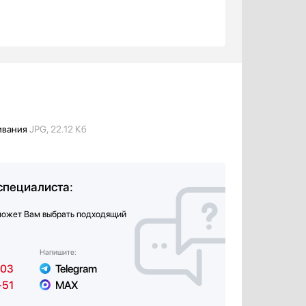
ивания
JPG, 22.12 Кб
специалиста:
может Вам выбрать подходящий
Напишите:
-03
Telegram
-51
MAX