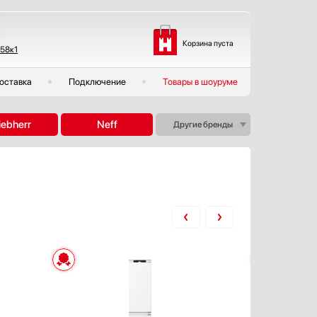
Корзина пуста
 58к1
оставка
Подключение
Товары в шоуруме
iebherr
Neff
Другие бренды