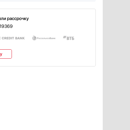
или рассрочку
 19369
ку