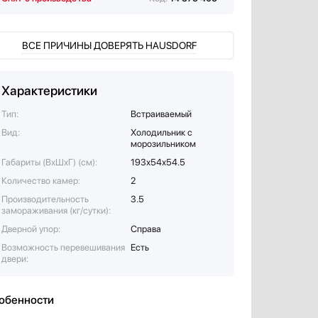
ВСЕ ПРИЧИНЫ ДОВЕРЯТЬ HAUSDORF
Характеристики
Тип:
Встраиваемый
Вид:
Холодильник с
морозильником
Габариты (ВхШхГ) (см):
193х54х54.5
Количество камер:
2
Производительность
3.5
замораживания (кг/сутки):
Дверной упор:
Справа
Возможность перевешивания
Есть
двери:
обенности