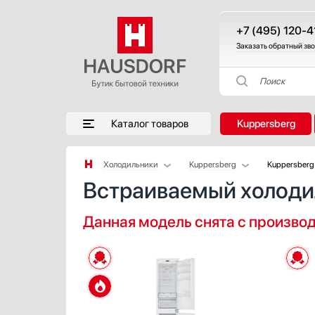
+7 (495) 120-4
Заказать обратный зв
Поиск
Каталог товаров
Kuppersberg
Холодильники
Kuppersberg
Kuppersberg
Встраиваемый холоди
Аксессуары
AEG
Аксессуары и принадлежности
Asko
Данная модель снята с произво
Акустические системы
Barazza
Аромастанции
Bertazzoni
Барбекю
BORA
Беспроводные акустические системы
BORK
Блендеры
Bosch
Вакуумные упаковщики
Brandt