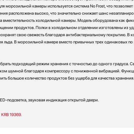
ля морозильной камеры используется система No Frost, что позволяет
ления расположена высоко, что значительно снижает шанс незапланир
а вместительность холодильной камеры. Модель оборудована как фик
щении продуктов. Полки в холодильном отделении изготовлены из уд
сохранят свою свежесть благодаря антибактериальному покрытию. В ко
ния льда. В морозильной камере вместо привычных трех одинаковых п
брать подходящий режим хранения с точностью до одного градуса. С
ишком шумной благодаря компрессору с пониженной вибрацией. Функ
зить большое количество продуктов без ущерба для качества хранен
ED-подсветка, звуковая индикация открытой двери.
 KRB 19369.