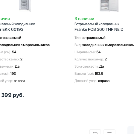
личии
В наличии
иваемый холодильник
Встраиваемый холодильник
er EKK 60193
Franke FCB 360 TNF NE D
страиваемый
Тип:
встраиваемый
олодильник с морозильником
Вид:
холодильник с морозильнико
а (см):
54
Ширина (см):
54
ество камер:
2
Количество камер:
2
свежести:
Да
Зона свежести:
Да
а (см):
193
Высота (см):
193.5
ой упор:
справа
Дверной упор:
справа
 399
руб.