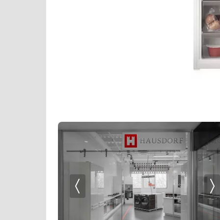
Проф. аксессуары
Samsung
Профессиональные ледогенераторы
Schaub Lorenz
Профессиональные посудомоечные машины
Sharp
Пылесосы
Siemens
Системы кипячения воды AquaHot
Signature Kitchen Suite
Смесители
Smeg
Соковыжималки
SUB-ZERO
Стаканомоечные машины
Teka
Стиральные машины
Toshiba
Сушильные машины
V-ZUG
Телевизоры
VARD
Тостеры
Vestfrost
Увлажнители воздуха
Viking
Утюги
Zigmund Shtain
Фены
Холодильное оборудование
Хьюмидоры
Чайники