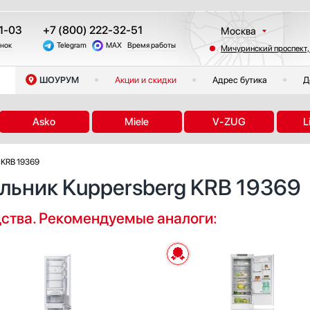
1-03
+7 (800) 222-32-51
Москва
онок
Telegram
MAX
Время работы
Мичуринский проспект,
Санкт-Петербург
Казань
ШОУРУМ
Акции и скидки
Адрес бутика
Д
Краснодар
Екатеринбург
Asko
Miele
V-ZUG
L
Тюмень
Новосибирск
 KRB 19369
Челябинск
льник Kuppersberg KRB 19369
Другие регионы
дства. Рекомендуемые аналоги: