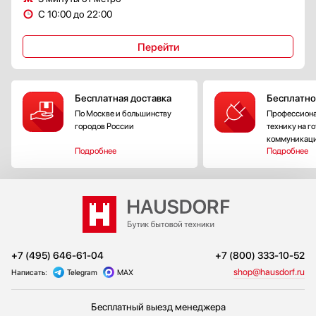
С 10:00 до 22:00
Перейти
Количество компрессоров
1 компрессор
Бесплатная доставка
Бесплатно
2 компрессора
По Москве и большинству
Профессиона
городов России
технику на г
коммуникац
Подробнее
Подробнее
+7 (495) 646-61-04
+7 (800) 333-10-52
shop@hausdorf.ru
Написать:
Telegram
MAX
Бесплатный выезд менеджера