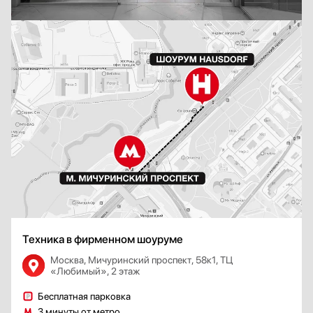
Система управления
Механическая
Электронная
Электромеханическая
Уровень шума, дБ
Климатический класс
любой
Класс энергопотребления
любой
Техника в фирменном шоуруме
Годовое энергопотребление, кВт/ч
Москва, Мичуринский проспект, 58к1, ТЦ
«Любимый», 2 этаж
Бесплатная парковка
Вес, кг
3 минуты от метро