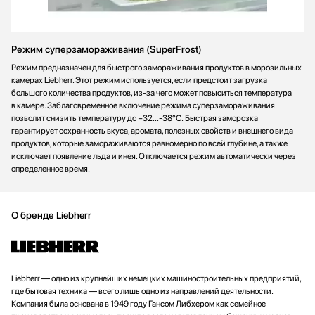
Режим суперзамораживания (SuperFrost)
Режим предназначен для быстрого замораживания продуктов в морозильных
камерах Liebherr. Этот режим используется, если предстоит загрузка
большого количества продуктов, из-за чего может повыситься температура
в камере. Заблаговременное включение режима суперзамораживания
позволит снизить температуру до −32...-38°С. Быстрая заморозка
гарантирует сохранность вкуса, аромата, полезных свойств и внешнего вида
продуктов, которые замораживаются равномерно по всей глубине, а также
исключает появление льда и инея. Отключается режим автоматически через
определенное время.
О бренде Liebherr
Liebherr — одно из крупнейших немецких машиностроительных предприятий,
где бытовая техника — всего лишь одно из направлений деятельности.
Компания была основана в 1949 году Гансом Либхером как семейное