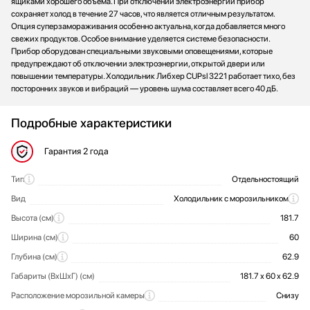
ящиками хорошего объема. При отключении электроэнергии прибор
сохраняет холод в течение 27 часов, что является отличным результатом.
Опция суперзамораживания особенно актуальна, когда добавляется много
свежих продуктов. Особое внимание уделяется системе безопасности.
Прибор оборудован специальными звуковыми оповещениями, которые
предупреждают об отключении электроэнергии, открытой двери или
повышении температуры. Холодильник Либхер CUPsl 3221 работает тихо, без
посторонних звуков и вибраций — уровень шума составляет всего 40 дБ.
Подробные характеристики
Гарантия
2 года
Тип
Отдельностоящий
Общие характеристики
Вид
Холодильник с морозильником
Высота (см)
181.7
Ширина (см)
60
Глубина (см)
62.9
Габариты (ВхШхГ) (см)
181.7 х 60 х 62.9
Расположение морозильной камеры
Снизу