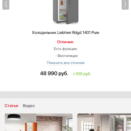
Холодильник
Liebherr Rdgd 1401 Pure
Отличия:
Есть функции:
‐ Вентиляция
‐ Отделение для консервов
‐ Система замораживания с уменьшенным образованием инея
48 990
руб.
+100 руб.
(SmartFrost)
‐ Регулируемые ножки
Высота: меньше на 96.7 см
Ширина: меньше на 5 см
Расположение морозильной камеры: сверху
Статьи
Видео
Глубина: меньше на 2.2 см
Индикация открытой двери: световая и звуковая
Цвет: темно-серый