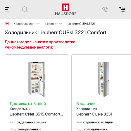
Холодильники
Liebherr
Liebherr CUPsl 3221
Холодильник Liebherr CUPsl 3221 Comfort
Аксессуары
AEG
Аксессуары и принадлежности
Asko
Данная модель снята с производства.
Рекомендуемые аналоги:
Акустические системы
Barazza
Аромастанции
Bertazzoni
Барбекю
BORA
Беспроводные акустические системы
BORK
Блендеры
Bosch
Вакуумные упаковщики
Brandt
Варочные панели
CellarPrivate
Варочные центры
Cold Vine
Доставка от 3 дней
В наличии
Вафельницы
De Dietrich
Холодильник
Холодильник
Вентиляторы
Dometic
Liebherr CNef 3515 Comfort
Liebherr CUele 3331
Весы
Electrolux
NoFrost
Тип:
отдельностоящий
Тип:
отдельностоящий
Винные шкафы
Festivo
Вид:
холодильник с
Вид:
холодильник с