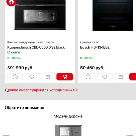
Ширина (см):
59
Объем (л):
Цвет:
черное стек
Очистка духовки:
традиционн
Число режимов работы:
Компактный духовой шкаф с паром
Духовой шкаф
Kuppersbusch CBD 6550.0 S2 Black
Bosch HBF134EB2
Chrome
В наличии
В наличии
391 990
руб.
50 460
руб.
Другие аксессуары для холодильника
Обратите внимание:
Модель дороже