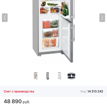
Мойки
KRONA
Мультиварки
Kuppersberg
Мясорубки
Kuppersbusch
Наушники
LG
Обогреватели
Lofra
Очистители воздуха
Maunfeld
Пароварки
Meyvel
Паровые шкафы для одежды
Midea
Парогенераторы
Miele
Подогреватели
Mitsubishi Electric
Посуда
Neff
Посудомоечные машины
Restart
Проф. аксессуары
Samsung
Профессиональные ледогенераторы
Schaub Lorenz
Профессиональные посудомоечные машины
Sharp
Снят с производства
Код:
14 313 242
Пылесосы
Siemens
Системы кипячения воды AquaHot
Signature Kitchen Suite
48 890
руб.
Смесители
Smeg