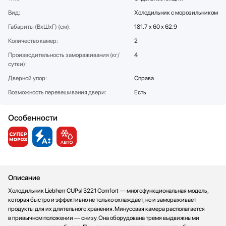
Вид:
Холодильник с морозильником
Габариты (ВхШхГ) (см):
181.7 х 60 х 62.9
Количество камер:
2
Производительность замораживания (кг/
4
сутки):
Дверной упор:
Справа
Возможность перевешивания двери:
Есть
Особенности
Описание
Холодильник Liebherr CUPsl 3221 Comfort — многофункциональная модель,
которая быстро и эффективно не только охлаждает, но и замораживает
продукты для их длительного хранения. Минусовая камера располагается
в привычном положении — снизу. Она оборудована тремя выдвижными