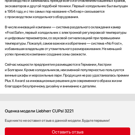
производство и занималась прежде всего изготовлением башенных кранов,
экскаваторов и другой подобной техники. Первый холодильник был выпущен
в 1954 году, и с тех самых пор название «Либхер» связывается
с производством холодильного оборудования.
В числе инноваций компании — система раздельного охлаждения камер
«FrostSafe», первый холодильник с электронной регулировкой температуры
и цифровым термометром, со звуковой сигнализацией при превышении
температуры. Пожалуй, самое важное изобретение — система «No Frost»,
избавившая владельцев от утомительного размораживания. Не меньший
успех принесло компании создание зоны свежести.
Сейчас мощности предприятия размещаются в Германии, Австрии
и Болгарии. Кроме холодильников, неизменной популярностью пользуются
винные шкафы и морозильные лари. Продукция не раз удостаивалась премии
Plus X Award за инновационные решения для современного образа жизни
благодаря безупречному дизайну и вниманию к деталям.
Оценка модели Liebherr CUPsl 3221
Еще никто не оставил отзыв о данной модели. Будьте первыми!
Оставить отзыв