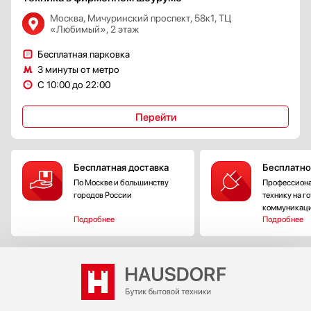
Москва, Мичуринский проспект, 58к1, ТЦ
«Любимый», 2 этаж
Бесплатная парковка
3 минуты от метро
С 10:00 до 22:00
Перейти
Бесплатная доставка
Бесплатно
По Москве и большинству
Профессиона
городов России
технику на г
коммуникац
Подробнее
Подробнее