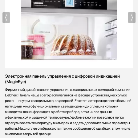
Электронная панель управления с цифровой индикацией
(MagicEye)
Фирменный дизайн панели управления в холодильниках немецкой компании
Liebherr. Панель чаще всего располагается на фасаде устройства, несколько
реже — внутри холодильника, за дверцей. Ее отличает прежде всего большой
наглядный многофункциональный светодиодный дисплей, на который
выводится вся информация о работе прибора, в том числе данные
о фактической и заданной температуре. Удобные кнопки позволяют легко
отрегулировать температуру в камерах и задать дополнительные параметры
работы. На дисплее отображаются также сообщения об ошибках, в том числе
о неплотно закрытой дверце.