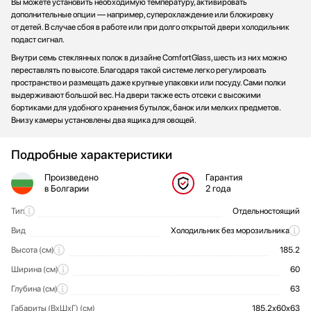
Вы можете установить необходимую температуру, активировать
дополнительные опции — например, суперохлаждение или блокировку
от детей. В случае сбоя в работе или при долго открытой двери холодильник
подаст сигнал.
Внутри семь стеклянных полок в дизайне ComfortGlass, шесть из них можно
переставлять по высоте. Благодаря такой системе легко регулировать
пространство и размещать даже крупные упаковки или посуду. Сами полки
выдерживают большой вес. На двери также есть отсеки с высокими
бортиками для удобного хранения бутылок, банок или мелких предметов.
Внизу камеры установлены два ящика для овощей.
Подробные характеристики
Произведено
Гарантия
в Болгарии
2 года
Тип
Отдельностоящий
Общие характеристики
Вид
Холодильник без морозильника
Высота (см)
185.2
Ширина (см)
60
Глубина (см)
63
Габариты (ВхШхГ) (см)
185.2х60х63