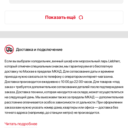
Показать ещё
Доставка и подключение
Если вы выбрали холодильник, винный шкаф или морозильный ларь Liebherr,
который отмечен специальным знаком, мы гарантируем его бесплатную
доставку по Москве в пределах МКАД. Для согласования даты и времени
приезда нужно связаться по телефону с оператором интернет-магазина.
Доставка производится ежедневно с 10:00 до 22:00 часов. Для товаров «под
заказ» требуется дополнительное согласование деталей после подтверждения
заказа. Доставка техники, которая находится на складе, может осуществляться
на следующий день. Мы выезжаем также за пределы МКАД — дополнительное
расстояние оплачивается особо в зависимости от дальности. При оформлении
заказа вам нужно указать номер дома, квартиры или офиса — доставка без
точного адреса (например, до станции метро) не производится.
Читать подробнее