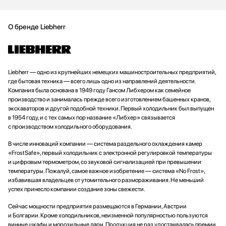
О бренде Liebherr
Liebherr — одно из крупнейших немецких машиностроительных предприятий,
где бытовая техника — всего лишь одно из направлений деятельности.
Компания была основана в 1949 году Гансом Либхером как семейное
производство и занималась прежде всего изготовлением башенных кранов,
экскаваторов и другой подобной техники. Первый холодильник был выпущен
в 1954 году, и с тех самых пор название «Либхер» связывается
с производством холодильного оборудования.
В числе инноваций компании — система раздельного охлаждения камер
«FrostSafe», первый холодильник с электронной регулировкой температуры
и цифровым термометром, со звуковой сигнализацией при превышении
температуры. Пожалуй, самое важное изобретение — система «No Frost»,
избавившая владельцев от утомительного размораживания. Не меньший
успех принесло компании создание зоны свежести.
Сейчас мощности предприятия размещаются в Германии, Австрии
и Болгарии. Кроме холодильников, неизменной популярностью пользуются
винные шкафы и морозильные лари. Продукция не раз удостаивалась премии