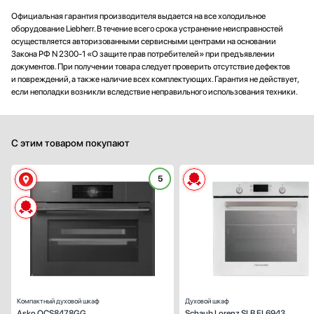
Официальная гарантия производителя выдается на все холодильное
оборудование Liebherr. В течение всего срока устранение неисправностей
осуществляется авторизованными сервисными центрами на основании
Закона РФ N 2300-1 «О защите прав потребителей» при предъявлении
документов. При получении товара следует проверить отсутствие дефектов
и повреждений, а также наличие всех комплектующих. Гарантия не действует,
если неполадки возникли вследствие неправильного использования техники.
С этим товаром покупают
5
Способ подключения:
электрическ
Ширина (см):
59
Объем (л):
Цвет:
жемчужно-серый (Pearl Gre
Очистка духовки:
паров
Число режимов работы:
Компактный духовой шкаф
Духовой шкаф
Asko OCS8478GG
Schaub Lorenz SLB EL6943