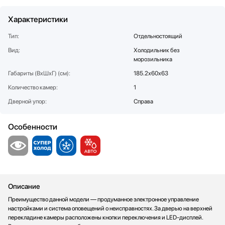
Соковыжималки
SUB-ZERO
Характеристики
Стаканомоечные машины
Teka
Стиральные машины
Toshiba
Тип:
Отдельностоящий
Сушильные машины
V-ZUG
Вид:
Холодильник без
Телевизоры
VARD
морозильника
Тостеры
Vestfrost
Габариты (ВхШхГ) (см):
185.2х60х63
Увлажнители воздуха
Viking
Количество камер:
1
Утюги
Zigmund Shtain
Дверной упор:
Справа
Фены
Холодильное оборудование
Особенности
Хьюмидоры
Чайники
Описание
Преимущество данной модели — продуманное электронное управление
настройками и система оповещений о неисправностях. За дверью на верхней
перекладине камеры расположены кнопки переключения и LED-дисплей.