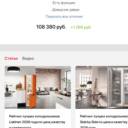
Есть функции:
‐ Доводчик двери
‐ Ящик на телескопических направляющих
‐ Зона свежести
108 380
руб.
+1 290 руб.
‐ Внутреннее освещение зоны свежести
‐ Отделение для хранения продуктов при пониженной влажности
(DrySafe)
‐ Возможность перевешивания двери
‐ Регулируемые ножки
Статьи
Видео
Тип: встраиваемый
Высота: меньше на 98 см
Ширина: меньше на 4.1 см
Глубина: меньше на 8.4 см
Индикация открытой двери: световая и звуковая
Цвет: под навес вашего фасада
Рейтинг лучших холодильников
Рейтинг лучших холодильник
Liebherr 2026 года по цене, качеству
Side by Side по цене и качеству
и надежности
2025 году