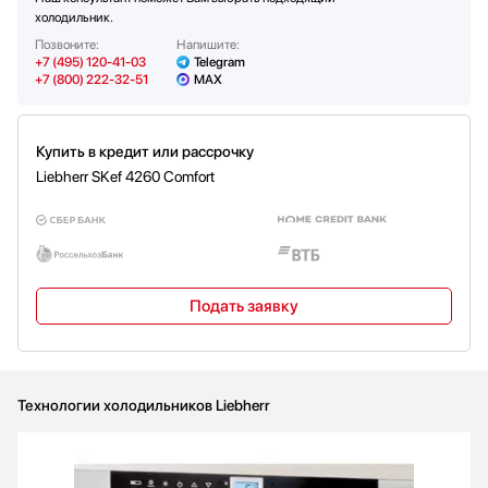
холодильник.
Подставка для яиц
Вес брутто (кг)
79.8
Да
Позвоните:
Напишите:
Функция суперохлаждения
Да
+7 (495) 120-41-03
Telegram
+7 (800) 222-32-51
MAX
Купить в кредит или рассрочку
Liebherr SKef 4260 Comfort
Подать заявку
Технологии холодильников Liebherr