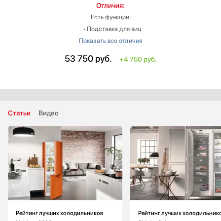
Отличия:
Есть функции:
‐ Подставка для яиц
Размораживание холодильной камеры: автоматическое
Цвет: черный
53 750
руб.
+4 750 руб.
Размеры упаковки (ВхШхГ): 91.1х51.7х71.1 см
Общий полезный объем: 136 л
Полезный объем холодильной камеры: 136 л
Фронт: сталь
Статьи
Видео
Рейтинг лучших холодильников
Рейтинг лучших холодильник