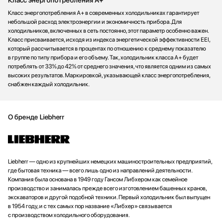
Класс энергопотребления А+ в современных холодильниках гарантирует
небольшой расход электроэнергии и экономичность прибора. Для
холодильников, включенных в сеть постоянно, этот параметр особенно важен.
Класс присваивается, исходя из индекса энергетической эффективности EEI,
который рассчитывается в процентах по отношению к среднему показателю
в группе по типу прибора и его объему. Так, холодильник класса А+ будет
потреблять от 33% до 42% от среднего значения, что является одним из самых
высоких результатов. Маркировкой, указывающей класс энергопотребления,
снабжен каждый холодильник.
О бренде Liebherr
Liebherr — одно из крупнейших немецких машиностроительных предприятий,
где бытовая техника — всего лишь одно из направлений деятельности.
Компания была основана в 1949 году Гансом Либхером как семейное
производство и занималась прежде всего изготовлением башенных кранов,
экскаваторов и другой подобной техники. Первый холодильник был выпущен
в 1954 году, и с тех самых пор название «Либхер» связывается
с производством холодильного оборудования.