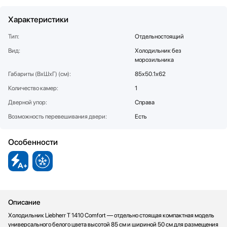
Соковыжималки
SUB-ZERO
Характеристики
Стаканомоечные машины
Teka
Стиральные машины
Toshiba
Тип:
Отдельностоящий
Сушильные машины
V-ZUG
Вид:
Холодильник без
Телевизоры
VARD
морозильника
Тостеры
Vestfrost
Габариты (ВхШхГ) (см):
85х50.1х62
Увлажнители воздуха
Viking
Количество камер:
1
Утюги
Zigmund Shtain
Дверной упор:
Справа
Фены
Возможность перевешивания двери:
Есть
Холодильное оборудование
Хьюмидоры
Особенности
Чайники
Описание
Холодильник Liebherr T 1410 Comfort — отдельно стоящая компактная модель
универсального белого цвета высотой 85 см и шириной 50 см для размещения