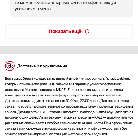
то можно выставить параметры на телефоне, следуя
указаниям в меню.
Показать ещё
Доставка и подключение
Если вы выбрали холодильник, винный шкаф или морозильный ларь Liebherr,
который отмечен специальным знаком, мы гарантируем его бесплатную
доставку по Москве в пределах МКАД. Для согласования даты и времени
приезда нужно связаться по телефону с оператором интернет-магазина.
Доставка производится ежедневно с 10:00 до 22:00 часов. Для товаров «под
заказ» требуется дополнительное согласование деталей после подтверждения
заказа. Доставка техники, которая находится на складе, может осуществляться
на следующий день. Мы выезжаем также за пределы МКАД — дополнительное
расстояние оплачивается особо в зависимости от дальности. При оформлении
заказа вам нужно указать номер дома, квартиры или офиса — доставка без
точного адреса (например, до станции метро) не производится.