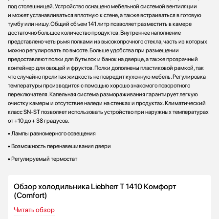
под столешницей. Устройство оснащено мебельной системой вентиляции
и может устанавливаться вплотную к стене, а также встраиваться в готовую
тумбу или нишу. Общий объем 141 литр позволяет разместить в камере
достаточно большое количество продуктов. Внутреннее наполнение
представлено четырьмя полками из высокопрочного стекла, часть из которых
можно регулировать по высоте. Больше удобства при размещении
предоставляют полки для бутылок и банок на дверце, а также прозрачный
контейнер для овощей и фруктов. Полки дополнены пластиковой рамкой, так
что случайно пролитая жидкость не повредит кухонную мебель. Регулировка
температуры производится с помощью хорошо знакомого поворотного
переключателя. Капельная система размораживания гарантирует легкую
очистку камеры и отсутствие наледи на стенках и продуктах. Климатический
класс SN-ST позволяет использовать устройство при наружных температурах
от +10 до + 38 градусов.
• Лампы равномерного освещения
• Возможность перенавешивания двери
• Регулируемый термостат
Обзор холодильника Liebherr T 1410 Комфорт
(Comfort)
Читать обзор