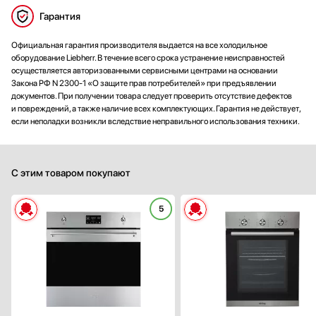
Гарантия
Официальная гарантия производителя выдается на все холодильное
оборудование Liebherr. В течение всего срока устранение неисправностей
осуществляется авторизованными сервисными центрами на основании
Закона РФ N 2300-1 «О защите прав потребителей» при предъявлении
документов. При получении товара следует проверить отсутствие дефектов
и повреждений, а также наличие всех комплектующих. Гарантия не действует,
если неполадки возникли вследствие неправильного использования техники.
С этим товаром покупают
5
Способ подключения:
электрическ
Ширина (см):
59
Объем (л):
Цвет:
нержавеющая ста
Очистка духовки:
пиролитическ
Число режимов работы: