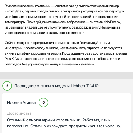
В числе инноваций компании — система раздельного охлаждения камер
«FrostSafe», первый холодильник с электронной регулировкой температуры
и цифровым термометром, со звуковой сигнализацией при превышении
температуры. Пожалуй, самое важное изобретение — система «No Frost»,
избавившая владельцев от утомительного размораживания. Не меньший
успех принесло компании создание зоны свежести.
Сейчас мощности предприятия размещаются в Германии, Австрии
и Болгарии. Кроме холодильников, неизменной популярностью пользуются
винные шкафы и морозильные лари. Продукция не раз удостаивалась премии
Plus X Award за инновационные решения для современного образа жизни
благодаря безупречному дизайну и вниманию к деталям.
Последние отзывы о модели Liebherr T 1410
5
Илонна Агаева
5
Достоинства:
Отличный однокамерный холодильник. Работает, как и
положенно. Отлично охлаждает, продукты хранятся хорошо.