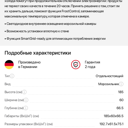
холода помогут при продолжительном отключении электроэнергии: продукты
не теряют своих качеств в течение 20 часов. Принять решение о том, стоит ли
их хранить дальше, поможет функция FrostControl, запоминающая
максимальную температуру, которая отмечена в камере.
• Светодиодное внутреннее освещение морозильной камеры
• Возможность установки вплотную к стене
• Функция SmartGrid-ready для оптимизации потребления энергии
Подробные характеристики
Произведено
Гарантия
в Германии
2 года
Тип
Отдельностоящий
Общие характеристики
Вид
Морозильник
Высота (см)
185
Ширина (см)
60
Глубина (см)
66.5
Габариты (ВхШхГ) (см)
185х60х66.5
Размеры упаковки (ВхШхГ) (см)
192.7х61.5х75.1