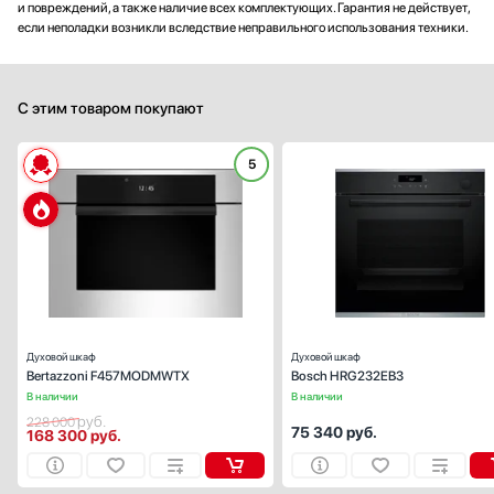
и повреждений, а также наличие всех комплектующих. Гарантия не действует,
если неполадки возникли вследствие неправильного использования техники.
С этим товаром покупают
5
Способ подключения:
электрическ
Ширина (см):
59
Объем (л):
Цвет:
нержавеющая ста
Очистка духовки:
паров
Число режимов работы:
Духовой шкаф
Духовой шкаф
Bertazzoni F457MODMWTX
Bosch HRG232EB3
В наличии
В наличии
руб.
228 000
75 340
руб.
168 300
руб.