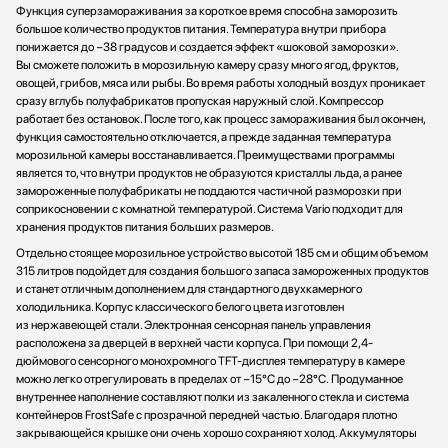
Функция суперзамораживания за короткое время способна заморозить
большое количество продуктов питания. Температура внутри прибора
понижается до −38 градусов и создается эффект «шоковой заморозки».
Вы сможете положить в морозильную камеру сразу много ягод, фруктов,
овощей, грибов, мяса или рыбы. Во время работы холодный воздух проникает
сразу вглубь полуфабрикатов пропуская наружный слой. Компрессор
работает без остановок. После того, как процесс замораживания был окончен,
функция самостоятельно отключается, а прежде заданная температура
морозильной камеры восстанавливается. Преимуществами программы
является то, что внутри продуктов не образуются кристаллы льда, а ранее
замороженные полуфабрикаты не поддаются частичной разморозки при
соприкосновении с комнатной температурой. Система Vario подходит для
хранения продуктов питания больших размеров.
Отдельно стоящее морозильное устройство высотой 185 см и общим объемом
315 литров подойдет для создания большого запаса замороженных продуктов
и станет отличным дополнением для стандартного двухкамерного
холодильника. Корпус классического белого цвета изготовлен
из нержавеющей стали. Электронная сенсорная панель управления
расположена за дверцей в верхней части корпуса. При помощи 2,4-
дюймового сенсорного монохромного TFT-дисплея температуру в камере
можно легко отрегулировать в пределах от −15°C до −28°C. Продуманное
внутреннее наполнение составляют полки из закаленного стекла и система
контейнеров FrostSafe с прозрачной передней частью. Благодаря плотно
закрывающейся крышке они очень хорошо сохраняют холод. Аккумуляторы