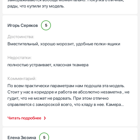
рады, что купили эту модель.
Игорь Серяков
5
Достоинства:
Вместительный, хорошо морозит, удобные полки-ящики
Недостатки:
полностью устраивает, классная ткамера
Комментарий:
По всем практически параметрам нам подошла эта модель.
Стоит у нас в коридоре и работа ее абсолютно незаметна , не
гудит, что не может не радовать. При этом отлично
справляется с заморозкой всего, что кладу в нее. Камера
вместительна, 8 ящиков, которые вмещают в себя целое море
продуктов. Ящики прочные, легко выдвигаются и задвигаются-
Читать подробнее
даже если доверху продуктами забиты, все равно вынимаются
легко. Система NoFrost обеспечивает равномерное
охлаждение благодаря циркуляции воздуха, при этом не
Елена Зюзина
5