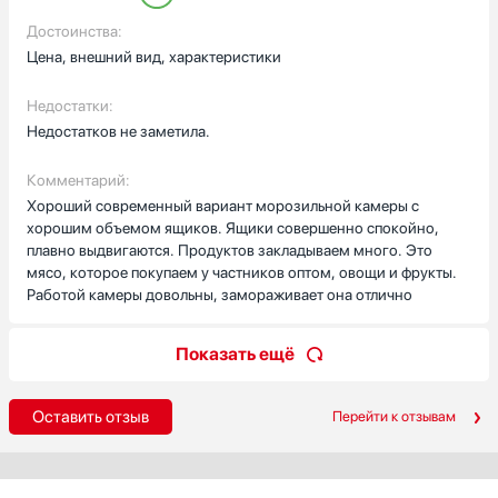
образуется иней и не нужно размораживать прибор
самостоятельно. В целом очень довольны качеством данной
Достоинства:
морозилки.
Цена, внешний вид, характеристики
Недостатки:
Недостатков не заметила.
Комментарий:
Хороший современный вариант морозильной камеры с
хорошим объемом ящиков. Ящики совершенно спокойно,
плавно выдвигаются. Продуктов закладываем много. Это
мясо, которое покупаем у частников оптом, овощи и фрукты.
Работой камеры довольны, замораживает она отлично
Показать ещё
Оставить отзыв
Перейти к отзывам