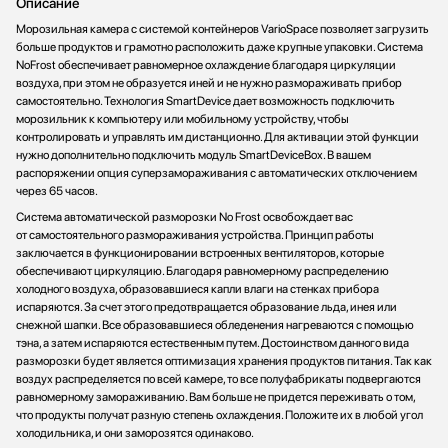
Описание
Морозильная камера с системой контейнеров VarioSpace позволяет загрузить
больше продуктов и грамотно расположить даже крупные упаковки. Система
NoFrost обеспечивает равномерное охлаждение благодаря циркуляции
воздуха, при этом не образуется иней и не нужно размораживать прибор
самостоятельно. Технология SmartDevice дает возможность подключить
морозильник к компьютеру или мобильному устройству, чтобы
контролировать и управлять им дистанционно. Для активации этой функции
нужно дополнительно подключить модуль SmartDeviceBox. В вашем
распоряжении опция суперзамораживания с автоматических отключением
через 65 часов.
Система автоматической разморозки No Frost освобождает вас
от самостоятельного размораживания устройства. Принцип работы
заключается в функционировании встроенных вентиляторов, которые
обеспечивают циркуляцию. Благодаря равномерному распределению
холодного воздуха, образовавшиеся капли влаги на стенках прибора
испаряются. За счет этого предотвращается образование льда, инея или
снежной шапки. Все образовавшиеся обледенения нагреваются с помощью
тэна, а затем испаряются естественным путем. Достоинством данного вида
разморозки будет является оптимизация хранения продуктов питания. Так как
воздух распределяется по всей камере, то все полуфабрикаты подвергаются
равномерному замораживанию. Вам больше не придется переживать о том,
что продукты получат разную степень охлаждения. Положите их в любой угол
холодильника, и они заморозятся одинаково.