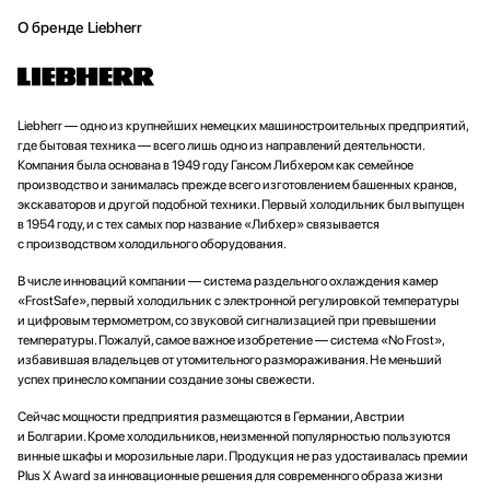
О бренде Liebherr
Liebherr — одно из крупнейших немецких машиностроительных предприятий,
где бытовая техника — всего лишь одно из направлений деятельности.
Компания была основана в 1949 году Гансом Либхером как семейное
производство и занималась прежде всего изготовлением башенных кранов,
экскаваторов и другой подобной техники. Первый холодильник был выпущен
в 1954 году, и с тех самых пор название «Либхер» связывается
с производством холодильного оборудования.
В числе инноваций компании — система раздельного охлаждения камер
«FrostSafe», первый холодильник с электронной регулировкой температуры
и цифровым термометром, со звуковой сигнализацией при превышении
температуры. Пожалуй, самое важное изобретение — система «No Frost»,
избавившая владельцев от утомительного размораживания. Не меньший
успех принесло компании создание зоны свежести.
Сейчас мощности предприятия размещаются в Германии, Австрии
и Болгарии. Кроме холодильников, неизменной популярностью пользуются
винные шкафы и морозильные лари. Продукция не раз удостаивалась премии
Plus X Award за инновационные решения для современного образа жизни