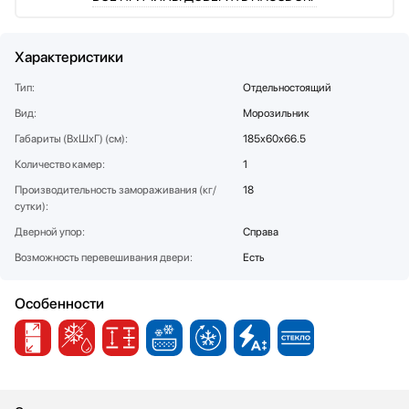
Соковыжималки
SUB-ZERO
Стаканомоечные машины
Teka
Характеристики
Стиральные машины
Toshiba
Сушильные машины
V-ZUG
Тип:
Отдельностоящий
Телевизоры
VARD
Вид:
Морозильник
Тостеры
Vestfrost
Габариты (ВхШхГ) (см):
185х60х66.5
Увлажнители воздуха
Viking
Количество камер:
1
Утюги
Zigmund Shtain
Производительность замораживания (кг/
18
Фены
сутки):
Холодильное оборудование
Дверной упор:
Справа
Хьюмидоры
Возможность перевешивания двери:
Есть
Чайники
Особенности