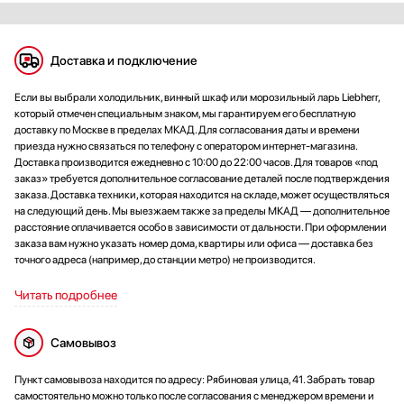
Доставка и подключение
Если вы выбрали холодильник, винный шкаф или морозильный ларь Liebherr,
который отмечен специальным знаком, мы гарантируем его бесплатную
доставку по Москве в пределах МКАД. Для согласования даты и времени
приезда нужно связаться по телефону с оператором интернет-магазина.
Доставка производится ежедневно с 10:00 до 22:00 часов. Для товаров «под
заказ» требуется дополнительное согласование деталей после подтверждения
заказа. Доставка техники, которая находится на складе, может осуществляться
на следующий день. Мы выезжаем также за пределы МКАД — дополнительное
расстояние оплачивается особо в зависимости от дальности. При оформлении
заказа вам нужно указать номер дома, квартиры или офиса — доставка без
точного адреса (например, до станции метро) не производится.
Читать подробнее
Самовывоз
Пункт самовывоза находится по адресу: Рябиновая улица, 41. Забрать товар
самостоятельно можно только после согласования с менеджером времени и