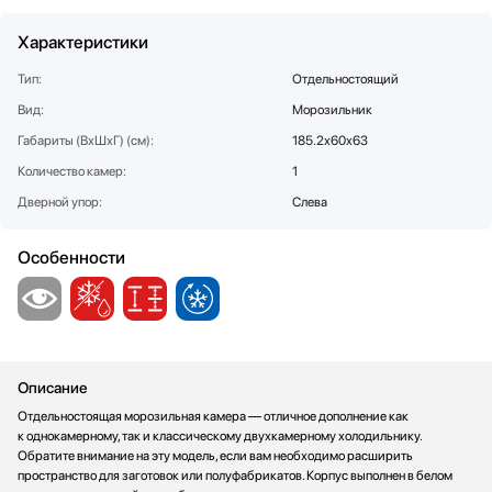
Соковыжималки
SUB-ZERO
Характеристики
Стаканомоечные машины
Teka
Стиральные машины
Toshiba
Тип:
Отдельностоящий
Сушильные машины
V-ZUG
Вид:
Морозильник
Телевизоры
VARD
Габариты (ВхШхГ) (см):
185.2х60х63
Тостеры
Vestfrost
Количество камер:
1
Увлажнители воздуха
Viking
Дверной упор:
Слева
Утюги
Zigmund Shtain
Фены
Особенности
Холодильное оборудование
Хьюмидоры
Чайники
Описание
Отдельностоящая морозильная камера — отличное дополнение как
к однокамерному, так и классическому двухкамерному холодильнику.
Обратите внимание на эту модель, если вам необходимо расширить
пространство для заготовок или полуфабрикатов. Корпус выполнен в белом