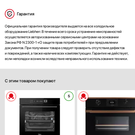
Гарантия
Официальная гарантия производителя выдается на все холодильное
оборудование Liebherr. В течение всего срока устранение неисправностей
осуществляется авторизованными сервисными центрами на основании
Закона РФ N 2300-1 «О защите прав потребителей» при предъявлении
документов. При получении товара следует проверить отсутствие дефектов
и повреждений, а также наличие всех комплектующих. Гарантия не действует,
если неполадки возникли вследствие неправильного использования техники.
С этим товаром покупают
5
Способ подключения:
электрическ
Ширина (см):
59
Цвет:
черн
Очистка духовки:
традиционн
Число режимов работы: