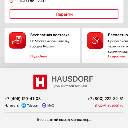
С 10:00 до 22:00
Перейти
Бесплатная доставка
Бесплатно
По Москве и большинству
Профессиона
городов России
технику на г
коммуникац
Подробнее
Подробнее
+7 (495) 120-41-03
+7 (800) 222-32-51
shop@hausdorf.ru
Написать:
Telegram
MAX
Бесплатный выезд менеджера