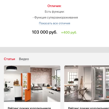
Отличия:
Есть функции:
‐ Функция суперзамораживания
‐ Возможность перевешивания двери
‐ Регулируемые ножки
103 000
руб.
+400 руб.
Тип: встраиваемый
Высота: меньше на 114 см
Ширина: меньше на 4.1 см
Глубина: меньше на 8.4 см
Цвет: под навес вашего фасада
Статьи
Видео
Монтаж двери: жесткое крепление (система door on door)
Рейтинг лучших холодильников
Рейтинг лучших холодильник