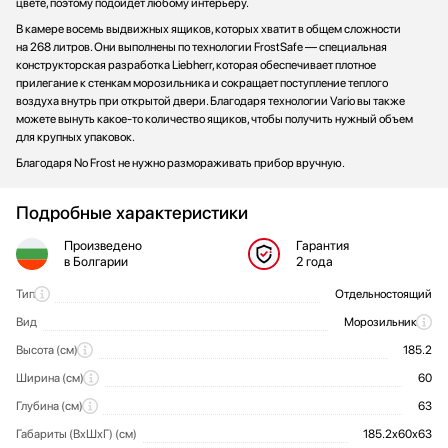
цвете, поэтому подойдет любому интерьеру.
В камере восемь выдвижных ящиков, которых хватит в общем сложности
на 268 литров. Они выполнены по технологии FrostSafe — специальная
конструкторская разработка Liebherr, которая обеспечивает плотное
прилегание к стенкам морозильника и сокращает поступление теплого
воздуха внутрь при открытой двери. Благодаря технологии Vario вы также
можете вынуть какое-то количество ящиков, чтобы получить нужный объем
для крупных упаковок.
Благодаря No Frost не нужно размораживать прибор вручную.
Подробные характеристики
Произведено
Гарантия
в Болгарии
2 года
Тип
Отдельностоящий
Общие характеристики
Вид
Морозильник
Высота (см)
185.2
Ширина (см)
60
Глубина (см)
63
Габариты (ВхШхГ) (см)
185.2х60х63