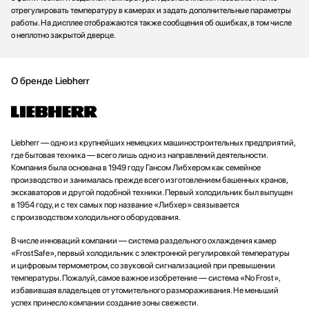
отрегулировать температуру в камерах и задать дополнительные параметры
работы. На дисплее отображаются также сообщения об ошибках, в том числе
о неплотно закрытой дверце.
О бренде Liebherr
Liebherr — одно из крупнейших немецких машиностроительных предприятий,
где бытовая техника — всего лишь одно из направлений деятельности.
Компания была основана в 1949 году Гансом Либхером как семейное
производство и занималась прежде всего изготовлением башенных кранов,
экскаваторов и другой подобной техники. Первый холодильник был выпущен
в 1954 году, и с тех самых пор название «Либхер» связывается
с производством холодильного оборудования.
В числе инноваций компании — система раздельного охлаждения камер
«FrostSafe», первый холодильник с электронной регулировкой температуры
и цифровым термометром, со звуковой сигнализацией при превышении
температуры. Пожалуй, самое важное изобретение — система «No Frost»,
избавившая владельцев от утомительного размораживания. Не меньший
успех принесло компании создание зоны свежести.