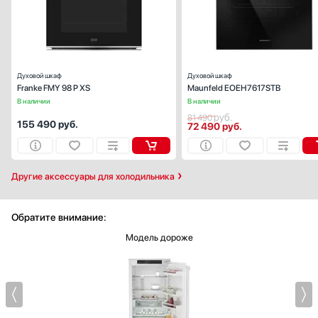
Цвет:
черное стек
Очистка духовки:
пиролитическ
Число режимов работы:
Духовой шкаф
Духовой шкаф
Franke FMY 98 P XS
Maunfeld EOEH7617STB
В наличии
В наличии
руб.
81 490
155 490
руб.
72 490
руб.
Другие аксессуары для холодильника
Обратите внимание:
Модель дороже