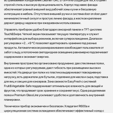
Встраиваемый холодильник Liebherr URC 375i Prime создан для тех, кто ценит
строгий стиль и высокую функциональность. Корпус под навес фасада
обеспечивает ровный внешний вид рабочей зоны кухни и бесшовную
интеграцию в мебель. Отсутствие внешней ручки и система door on door дают
минималистичный силуэт и простую линию фасада, а жесткое крепление
держит дверцу надежно при ежедневном использовании.
Управлять прибором удобно благодаря сенсорной панели и TFT-дисплею
Touch&Swipe. Четкий экран показывает текущую температуру и служит
интерфейсом для выбора режимов, включая суперохлаждение. Диапазон
регулировки +2...+9 °C позволяет адаптировать хранение под разные
продукты. Автоматическое размораживание освобождает пользователя от
забот о льду, а потолочное светодиодное освещение равномерно подсвечивает
содержимое и экономит энергию.
Внутреннее пространство организовано продуманно: две стеклянные полки,
одна из которых регулируемая, дают гибкость при размещении высоких
емкостей. На дверце три полки из пластика выдерживают повседневную
нагрузку, есть держатели для бутылок, отделение для масла и сыра, подставка
для яиц и секция для консервов. Зона свежести EasyFresh с системой
Fruit&Vegetable-Safe поддерживает оптимальную влажность для овощей и
фруктов, что продлевает срок хранения и сохраняет вкус. Одна разделяемая
полка и Premium GlassLine усиливают удобство и долговечность внутренней
планировки.
Технически прибор экономичен и безопасен. Хладагент R600a и
циркуляционная система охлаждения обеспечивают эффективный холод с