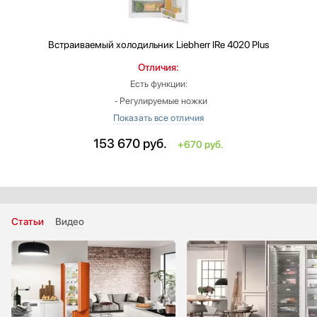
Встраиваемый холодильник
Liebherr IRe 4020 Plus
Отличия:
Есть функции:
‐ Регулируемые ножки
‐ Функция «Отпуск»
Высота: больше на 16.4 см
153 670
руб.
+670 руб.
Ширина: меньше на 3.8 см
Глубина: меньше на 0.4 см
Индикация открытой двери: световая и звуковая
Класс энергопотребления: A++
Страна производитель: Германия
Статьи
Видео