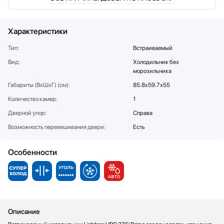
Соковыжималки
SUB-ZERO
Стаканомоечные машины
Teka
Характеристики
Стиральные машины
Toshiba
Сушильные машины
V-ZUG
Тип:
Встраиваемый
Телевизоры
VARD
Вид:
Холодильник без
морозильника
Тостеры
Vestfrost
Увлажнители воздуха
Viking
Габариты (ВхШхГ) (см):
85.8х59.7х55
Утюги
Zigmund Shtain
Количество камер:
1
Фены
Дверной упор:
Справа
Холодильное оборудование
Возможность перевешивания двери:
Есть
Хьюмидоры
Чайники
Особенности
Описание