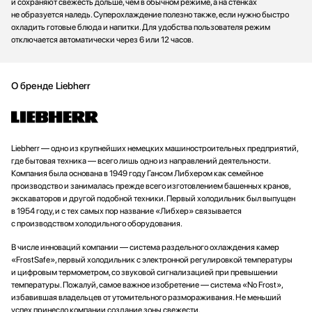
и сохраняют свежесть дольше, чем в обычном режиме, а на стенках
не образуется наледь. Суперохлаждение полезно также, если нужно быстро
охладить готовые блюда и напитки. Для удобства пользователя режим
отключается автоматически через 6 или 12 часов.
О бренде Liebherr
Liebherr — одно из крупнейших немецких машиностроительных предприятий,
где бытовая техника — всего лишь одно из направлений деятельности.
Компания была основана в 1949 году Гансом Либхером как семейное
производство и занималась прежде всего изготовлением башенных кранов,
экскаваторов и другой подобной техники. Первый холодильник был выпущен
в 1954 году, и с тех самых пор название «Либхер» связывается
с производством холодильного оборудования.
В числе инноваций компании — система раздельного охлаждения камер
«FrostSafe», первый холодильник с электронной регулировкой температуры
и цифровым термометром, со звуковой сигнализацией при превышении
температуры. Пожалуй, самое важное изобретение — система «No Frost»,
избавившая владельцев от утомительного размораживания. Не меньший
успех принесло компании создание зоны свежести.