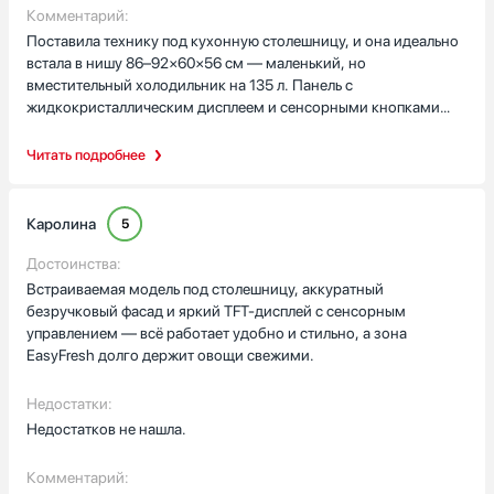
Комментарий:
Поставила технику под кухонную столешницу, и она идеально
встала в нишу 86–92×60×56 см — маленький, но
вместительный холодильник на 135 л. Панель с
жидкокристаллическим дисплеем и сенсорными кнопками
понятна интуитивно: регулирую температуру +2…+9 °C быстро
пальцем, включаю суперохлаждение после больших закупок —
Читать подробнее
продукты остынут за пару часов. Люблю, что полки из стекла
прочные и одна из них регулируется: ставлю большую форму
для торта и ни о чём не переживаю. Ящик EasyFresh для
Каролина
5
фруктов и овощей реально продлил жизнь зелени и яблокам —
перестала выбрасывать увядания через пару дней. Отдельно
Достоинства:
радует потолочная LED-подсветка, всё видно даже вечером, и
Встраиваемая модель под столешницу, аккуратный
фильтр, который поддерживает свежесть. Дверь без ручки
безручковый фасад и яркий TFT-дисплей с сенсорным
выглядит чисто, доводчик мягко закрывает её, а индикация
управлением — всё работает удобно и стильно, а зона
открытой двери и звуковой сигнал не дадут оставить
EasyFresh долго держит овощи свежими.
холодильник раскрытым. Для семьи с малышом важен детский
замок. Встраиваемая вентиляция через цоколь и возможность
Недостатки:
перевесить дверь сделали установку гибкой. В общем,
Недостатков не нашла.
удобная и продуманная техника, которая экономит место и
создает порядок в холодильнике!
Комментарий: