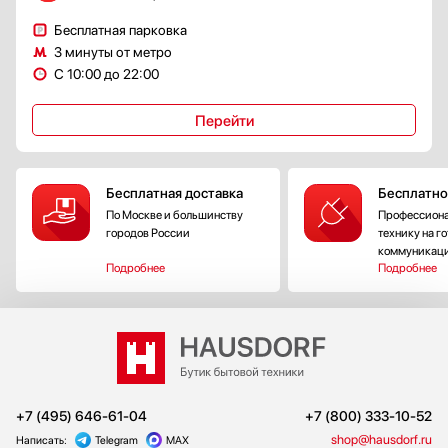
Бесплатная парковка
3 минуты от метро
С 10:00 до 22:00
Перейти
Бесплатная доставка
Бесплатно
По Москве и большинству
Профессиона
городов России
технику на г
коммуникац
Подробнее
Подробнее
+7 (495) 646-61-04
+7 (800) 333-10-52
shop@hausdorf.ru
Написать:
Telegram
MAX