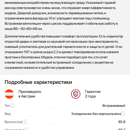
минимальным воздействием на окружающую среду. Указанный годовой
расход электроэнергии очень низок, что отражает энергоэффективность
модели. Дверной доводчик, возможность перевешивания петель и
ограничение веса фасада до 10 кг упрощают монтаж под столешницу.
Встроенная вентиляция через цоколь поддерживает стабильную работу в
нише 86—92×60×56 см.
Дополнительные удобства повышают комфорт эксплуатации. Есть индикатор
открытой двери и световая со звуковой сигнализации при неисправности,
сменный уплотнитель для длительной герметичности и защита от детей. Угол
открывания 115° и длина шнура 2,2 м делают повседневное использование
простым и безопасным. Модель отлично подойдет для тех, кто хочет
компактный, но вместительный встроенный холодильник с акцентом на
сохранение свежести и удобство управления.
Подробные характеристики
Произведено
Гарантия
в Австрии
2 года
Тип
Встраиваемый
Общие характеристики
Вид
Холодильник без морозильника
Высота (см)
85.8