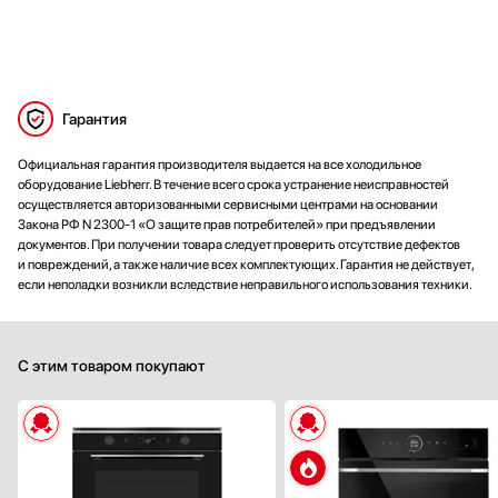
Гарантия
Официальная гарантия производителя выдается на все холодильное
оборудование Liebherr. В течение всего срока устранение неисправностей
осуществляется авторизованными сервисными центрами на основании
Закона РФ N 2300-1 «О защите прав потребителей» при предъявлении
документов. При получении товара следует проверить отсутствие дефектов
и повреждений, а также наличие всех комплектующих. Гарантия не действует,
если неполадки возникли вследствие неправильного использования техники.
С этим товаром покупают
Способ подключения:
электрическ
Ширина (см):
59
Объем (л):