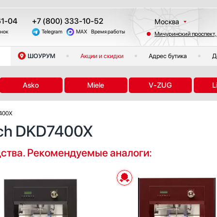
61-04
+7 (800) 333-10-52
Москва
онок
Telegram
MAX
Время работы
Мичуринский проспект,
Санкт-Петербург
Казань
ШОУРУМ
Акции и скидки
Адрес бутика
Д
Краснодар
Екатеринбург
Asko
Miele
V-ZUG
L
Тюмень
Новосибирск
7400X
Челябинск
ich DKD7400X
Другие регионы
дства. Рекомендуемые аналоги: