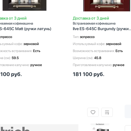
авка от 3 дней
Доставка от 3 дней
иваемая кофемашина
Встраиваемая кофемашина
ES-645C Matt (ручки латунь)
Ilve ES-645C Burgundy (ручки
латунь)
спрессо
Тип:
эспрессо
ьзуемый кофе:
зерновой
Используемый кофе:
зерновой
жность встраивания:
Есть
Возможность встраивания:
Есть
а (см):
59.5
Ширина (см):
45.8
товление капучино:
ручное
Приготовление капучино:
ручное
 100
руб.
181 100
руб.