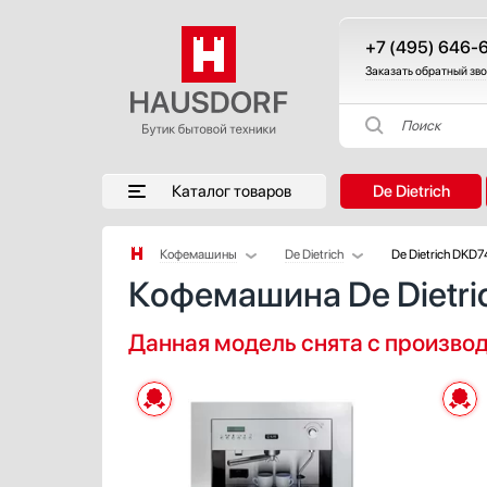
+7 (495) 646-
Заказать обратный зв
Поиск
Каталог товаров
De Dietrich
Кофемашины
De Dietrich
De Dietrich DKD
Кофемашина De Dietr
Аксессуары
AEG
Аксессуары и принадлежности
Asko
Данная модель снята с произво
Акустические системы
Barazza
Аромастанции
Bertazzoni
Барбекю
BORK
Беспроводные акустические системы
Bosch
Блендеры
DeLonghi
Вакуумные упаковщики
Electrolux