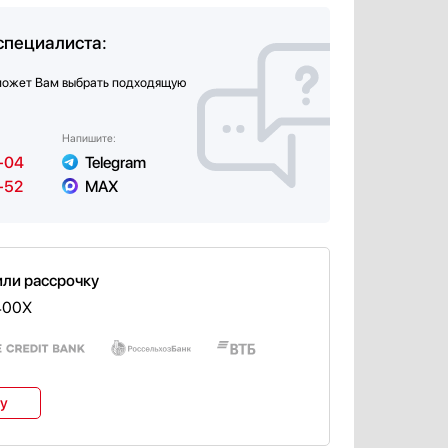
специалиста:
может Вам выбрать подходящую
Напишите:
-04
Telegram
-52
MAX
или рассрочку
7400X
ку