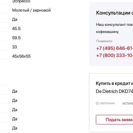
Эспрессо
Молотый / зерновой
Консультации 
Да
Наш консультант по
45.5
кофемашину.
59.5
Позвоните:
33
+7 (495) 646-61
+7 (800) 333-10
45x56x55
Купить в кредит 
De Dietrich DKD
Да
Да
Да
Да
Подать заяв
Да