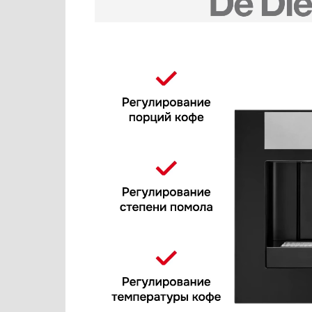
Кофемолки
Neff
Кухонные комбайны
Nivona
Массажеры и спорт. инвентарь
Restart
Микроволновые печи
Siemens
Миксеры
Smeg
Мойки
Teka
Мультиварки
V-ZUG
Мясорубки
VARD
Наушники
Wolf
Обогреватели
Zigmund Shtain
Очистители воздуха
Пароварки
Паровые шкафы для одежды
Парогенераторы
Подогреватели
Посуда
Посудомоечные машины
Проф. аксессуары