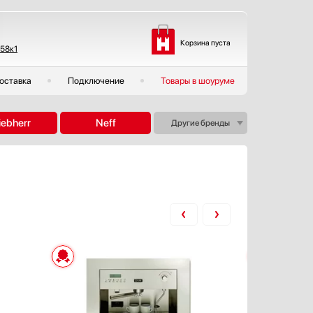
Корзина пуста
 58к1
оставка
Подключение
Товары в шоуруме
iebherr
Neff
Другие бренды