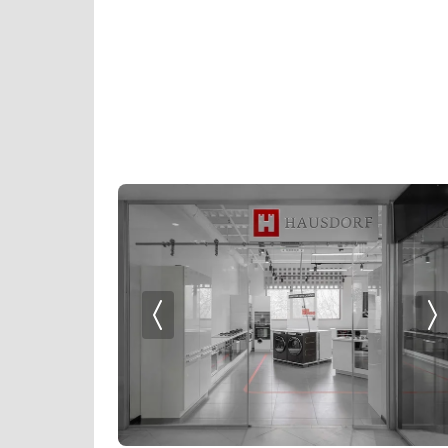
Профессиональные ледогенераторы
Профессиональные посудомоечные машины
Пылесосы
Системы кипячения воды AquaHot
Смесители
Соковыжималки
Стаканомоечные машины
Стиральные машины
Сушильные машины
Телевизоры
Тостеры
Увлажнители воздуха
Утюги
Фены
Холодильники
Холодильное оборудование
Хьюмидоры
Чайники