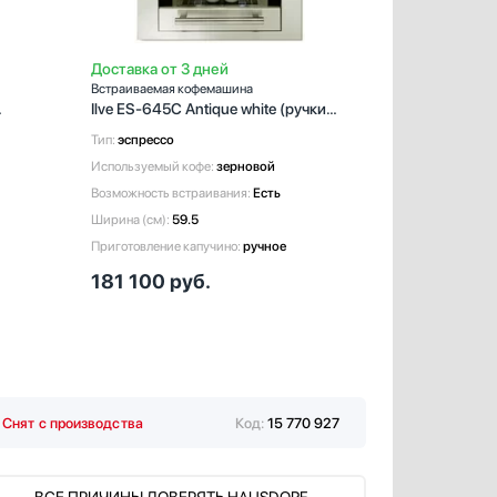
Доставка от 3 дней
Доставка от 
Встраиваемая кофемашина
Встраиваемая 
Ilve ES-645C Antique white (ручки
Ilve ES645 C
латунь)
Тип:
эспрессо
Тип:
эспрессо
Используемый кофе:
зерновой
Используемый 
Возможность встраивания:
Есть
Возможность в
Ширина (см):
59.5
Ширина (см):
59
Приготовление капучино:
ручное
Приготовление 
181 100
руб.
182 135
р
Снят с производства
Код:
15 770 927