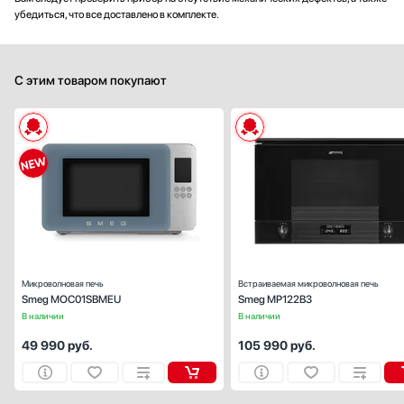
убедиться, что все доставлено в комплекте.
С этим товаром покупают
Тип:
отдельностоящ
Объем (л):
Гриль:
Ес
Переключатели:
кнопочн
Микроволновая печь
Встраиваемая микроволновая печь
Smeg MOC01SBMEU
Smeg MP122B3
В наличии
В наличии
49 990
руб.
105 990
руб.