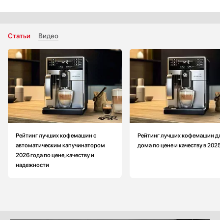
Используемый кофе: молотый
Объем резервуара для воды: меньше на 700 мл
Высота: меньше на 8.3 см
Статьи
Видео
Ширина: меньше на 11.4 см
Цвет: белый
Рейтинг лучших кофемашин с
Рейтинг лучших кофемашин д
автоматическим капучинатором
дома по цене и качеству в 202
2026 года по цене, качеству и
надежности