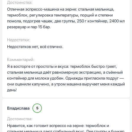
убрать его в холодильник и потом вернуть, не пачкая всё
Достоинства:
вокруг. Паровая насадка даёт хороший контроль при ручном
Отличная эспрессо-машина на зерне: стальная мельница,
приготовлении капучино, учился вспенивать молоко заново и
термоблок, регулировка температуры, порций и степени
получилось регулярно ровное, не слишком горячее. Подогрев
помола, подогрев чашек, две группы, 250 г контейнер, 2400 мл
чашек тоже пригодился — гости сразу отмечают, что кофе
резервуар и пар 15 бар.
дольше остаётся тёплым.
Недостатки:
Восьмичасовой рабочий день и дом с детьми требуют
Недостатков нет, всё отлично.
надёжности, поэтому большой резервуар для воды и
вместительный бункер для зерен стали важными
Комментарий:
факторамиреже приходится доливать и пополнять. Звуковой
Я в восторге от простоты и вкуса: термоблок быстро греет,
сигнал о необходимости очистки напомнил о декальцинации в
стальная мельница даёт равномерную экстракцию, а съёмный
нужный момент, и процесс оказался простым.
контейнер для молока удобен. Однажды пригласила подруг —
Программирование режима ожидания удобновыставил
они оценили капучино, а утром машина выручает меня каждый
время, чтобы техника экономила электричество, когда не
день!
используется.
Были пару мелких вопросов при первом запуске, но
комплектные фильтры и аксессуары помогли разобраться.
Владислава
5
Процесс приготовления привёл к тому, что я чаще
Достоинства:
экспериментирую с крепостью и температурой, а регулировки
дают нужную гибкость. В итоге я доволен покупкой.
Нравится, как готовит эспрессо на зерне: термоблок и
стальная мельница дают стабильный вкус. Две группы и бункер