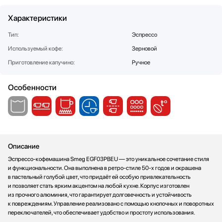
Стаканомоечные машины
Характеристики
Стиральные машины
Сушильные машины
Тип:
Эспрессо
Телевизоры
Используемый кофе:
Зерновой
Тостеры
Приготовление капучино:
Ручное
Увлажнители воздуха
Утюги
Особенности
Фены
Холодильники
Холодильное оборудование
Хьюмидоры
Чайники
Описание
Эспрессо-кофемашина Smeg EGF03PBEU — это уникальное сочетание стиля
и функциональности. Она выполнена в ретро-стиле 50-х годов и окрашена
в пастельный голубой цвет, что придаёт ей особую привлекательность
и позволяет стать ярким акцентом на любой кухне. Корпус изготовлен
из прочного алюминия, что гарантирует долговечность и устойчивость
к повреждениям. Управление реализовано с помощью кнопочных и поворотных
переключателей, что обеспечивает удобство и простоту использования.