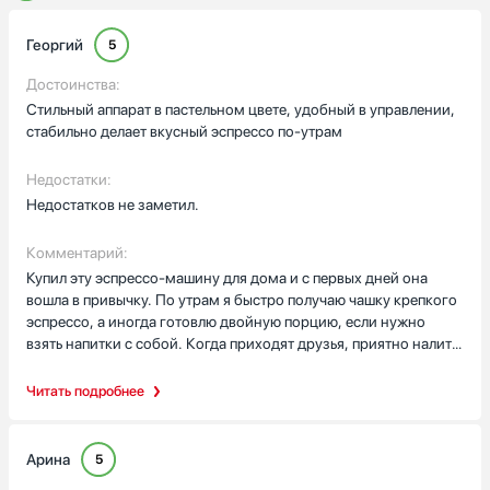
Георгий
5
Достоинства:
Стильный аппарат в пастельном цвете, удобный в управлении,
стабильно делает вкусный эспрессо по-утрам
Недостатки:
Недостатков не заметил.
Комментарий:
Купил эту эспрессо-машину для дома и с первых дней она
вошла в привычку. По утрам я быстро получаю чашку крепкого
эспрессо, а иногда готовлю двойную порцию, если нужно
взять напитки с собой. Когда приходят друзья, приятно налить
сразу две чашки — экономит время и не ломает ритм встречи.
Мельница стальная даёт равномерный помол, и запах свежих
Читать подробнее
зерен наполняет кухню — это отдельная маленькая радость
перед работой.
Арина
5
Особенно оценил съёмный контейнер для молокамогу быстро