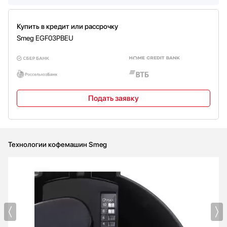
трубки
Одновременное приготовление двух чашек
Да
Отдельные нагреватели для кофе и пара
Да
Купить в кредит или рассрочку
Установка жесткости воды
Да
Smeg EGF03PBEU
Приготовление напитка двойной крепости
Да
Подать заявку
Технологии кофемашин Smeg