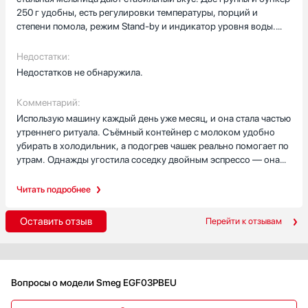
250 г удобны, есть регулировки температуры, порций и
степени помола, режим Stand-by и индикатор уровня воды.
Подогрев чашек, одновременное приготовление двух чашек,
съёмный контейнер для молока и насадка для вспенивания,
Недостатки:
резервуар 2400 мл и фильтры в комплекте.
Недостатков не обнаружила.
Комментарий:
Использую машину каждый день уже месяц, и она стала частью
утреннего ритуала. Съёмный контейнер с молоком удобно
убирать в холодильник, а подогрев чашек реально помогает по
утрам. Однажды угостила соседку двойным эспрессо — она
похвалила кремовую пену. Я довольна покупкой, море
приятных мелочей в комплекте упрощают уход. Люблю, что
Читать подробнее
есть сигнал о накипи и манометр: чувствуешь контроль.
Оставить отзыв
Перейти к отзывам
Вопросы о модели Smeg EGF03PBEU