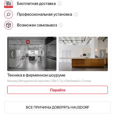
Бесплатная доставка
Мультиварки
V-ZUG
Мясорубки
VARD
Профессиональная установка
Наушники
Wolf
Обогреватели
Zigmund Shtain
Возможен самовывоз
Очистители воздуха
Пароварки
Паровые шкафы для одежды
Парогенераторы
Подогреватели
Посуда
Посудомоечные машины
Техника в фирменном шоуруме
Проф. аксессуары
Москва, Мичуринский проспект, 58к1, ТЦ «Любимый», 2 этаж
Профессиональные ледогенераторы
Профессиональные посудомоечные машины
Перейти
Пылесосы
Системы кипячения воды AquaHot
Смесители
ВСЕ ПРИЧИНЫ ДОВЕРЯТЬ HAUSDORF
Соковыжималки