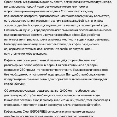
Среди основных функций можно выделить регулирование температуры кофе,
регулирование порций кофе, регулирование степени помола
и программирование режима ожидания. Это позволяет каждому
пользователю настроить приготовление напитка по своему вкусу. Кроме того,
есть возможность приготовления различных видов кофейных напитков:
эспрессо, двойной эспрессо, капучино, латте макиато, а также горячей воды.
Специальная функция предварительного смачивания обеспечивает наиболее
полное извлечение аромата и вкуса из кофейных зёрен. Для удобства
использования предусмотрена установка жесткости воды и подогрев чашек.
Благодаря наличию отдельных нагревателей для кофе и пара, можно
одновременно готовить два напитка, что особенно актуально при
приготовлении кофе для двоих.
Кофемашина оснащена стальной мельницей, которая обеспечивает
равномерный помол кофейных зёрен. Емкость контейнера для зёрен
составляет 250 грамм, что позволяет приготовить большое количество кофе
без необходимости постоянной подзарядки. Для удобства обслуживания
предусмотрены съемный лоток для сбора капель и съемный контейнер для
кофейной гущи.
Объем резервуара для воды составляет 2400 мл, что обеспечивает
длительную работу без необходимости постоянного пополнения воды.
В комплект поставки входят фильтры на 1 и 2 чашки, темпер, тест-полоска для
определения жесткости воды и аксессуар для чистки паровой трубки.
Кофемашина Смег EGF03PBEU оснащена акустическим сигналом
о необходимости очистки от накипи, что помогает поддерживать