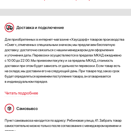
Доставка и подключение
Для приобретенных в интернет-магазине «Хаусдорф» товаров производства
«Смег», отмеченных специальным значком, мы предлагаем бесплатную
доставку: достаточно связаться с нашим менеджером для оформления
и уточнения даты. Перевозки осуществляются в пределах МКАД ежедневно
с 10:00 до 22:00. Мы привезем покупку и за пределы МКАД, стоимость
доставки при этом будет зависеть от дальности перевозки. Если товар есть
на складе, мы доставим его на следующий день. При товаре под заказ срок
будет определяться временем поступления товара, он оговаривается
в индивидуальном порядке.
Читать подробнее
Самовывоз
Пункт самовывоза находится по адресу: Рябиновая улица, 41. Забрать товар
самостоятельно можно только после согласования с менеджером времени и
оплаты.