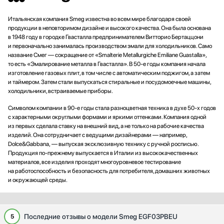
Итальянская компания Smeg известна во всем мире благодаря своей
продукции в неповторимом дизайне и высокого качества. Она была основана
в 1948 году в городке Гвасталла предпринимателем Витторио Бертаццони
и первоначально занималась производством эмали для холодильников. Само
название Смег — сокращение от «Smalterie Metallurgiche Emiliane Guastalla»,
то есть «Эмалирование металла в Гвасталла». В 50-е годы компания начала
изготовление газовых плит, в том числе с автоматическим поджигом, а затем
и таймером. Затем стали выпускаться стиральные и посудомоечные машины,
холодильники, встраиваемые приборы.
Символом компании в 90-е годы стала разноцветная техника в духе 50-х годов
с характерными округлыми формами и яркими оттенками. Компания одной
из первых сделала ставку на внешний вид, а не только на рабочие качества
изделий. Она сотрудничает с ведущими дизайнерами — например,
Dolce&Gabbana, — выпуская эксклюзивную технику с ручной росписью.
Продукция по-прежнему выпускается в Италии из высококачественных
материалов, все изделия проходят многоуровневое тестирование
на работоспособность и безопасность для потребителя, домашних животных
и окружающей среды.
Последние отзывы о модели Smeg EGF03PBEU
5