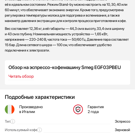
её в идеальном состоянии. Режим Stand-by можно настроить на 10, 30, 40 или
60 минут, что обеспечивает экономию энергии. Кроме того, предусмотрена
регулировка температуры молока для подогрева и вспенивания, а также
манометр давления экстракции для контроля процесса приготовления кофе.
Вес составляет 12,36 кг, а её габариты — 44,3 см в высоту, 33,4 см в ширину
и 43 см в глубину. Номинальная мощность устройства — 1,65 кВт,
напряжение — 220-240 В, частота тока — 50/60 Гц. Давление пара составляет
15 бар. Длина сетевого шнура — 100 см, что обеспечивает удобство
подключения к электросети.
Обзор на эспрессо-кофемашину Smeg EGF03PBEU
Читать обзор
Подробные характеристики
Произведено
Гарантия
в Италии
2 года
Тип
Эспрессо
Общие характеристики
Используемый кофе
Зерновой