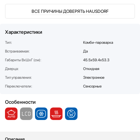
Стаканомоечные машины
ВСЕ ПРИЧИНЫ ДОВЕРЯТЬ HAUSDORF
Стиральные машины
Сушильные машины
Телевизоры
Характеристики
Тостеры
Тип:
Комби-пароварка
Увлажнители воздуха
Встраиваемая:
Да
Утюги
Габариты ВхШхГ (см):
45.5х59.4х53.3
Фены
Холодильники
Дверца:
Откидная
Холодильное оборудование
Тип управления:
Электронное
Хьюмидоры
Переключатели:
Сенсорные
Чайники
Особенности
Описание