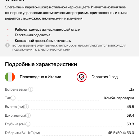
Элегантный паровой шкаф в стильном черном цвете. Интуитивно понятное
сенсорное управление. автоматические программы приготовления и книга
рецептов с возможностью внесения изменений.
Рабочая камера из нержавеющей стали
Галогенная подсветка
Контактный дверной выключатель
встраиваемые электрические приборы не комплектуются вилкой для
подключения к электрической сети
Подробные характеристики
Произведено
в Италии
Гарантия
1 год
Встраиваемая
Да
Общие характеристики
Тип
Комби-пароварка
Высота (см)
45.5
Ширина (см)
59.4
Глубина (см)
53.3
Габариты ВхШхГ (см)
45.5х59.4х53.3