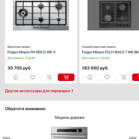
Габариты (ВхШхГ), см:
5х90.9х
Цвет :
нержавеющая ста
Панель конфорок:
нержавеющая ста
Общее количество конфорок:
Варочная панель
Газовая варочная панель
Fulgor Milano PH 905 G WK X
Fulgor Milano FCLH 604 G T WK BK
Доставка от 3 дней
Доставка от 3 дней
30 705
руб.
183 990
руб.
Другие аксессуары для пароварки
Обратите внимание:
Модель дороже