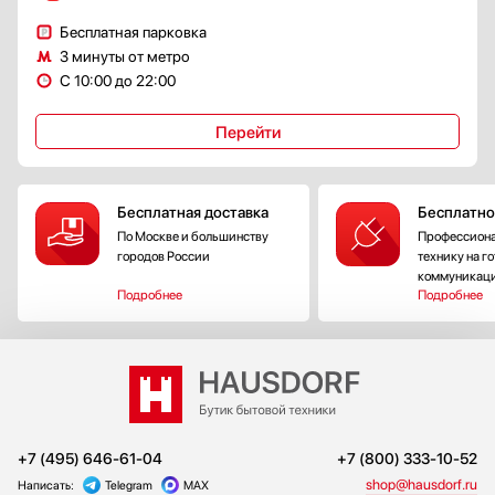
Бесплатная парковка
3 минуты от метро
С 10:00 до 22:00
Перейти
Бесплатная доставка
Бесплатно
По Москве и большинству
Профессиона
городов России
технику на г
коммуникац
Подробнее
Подробнее
+7 (495) 646-61-04
+7 (800) 333-10-52
shop@hausdorf.ru
Написать:
Telegram
MAX