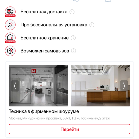
Мойки
Бесплатная доставка
Мультиварки
Мясорубки
Профессиональная установка
Наушники
Обогреватели
Бесплатное хранение
Очистители воздуха
Возможен самовывоз
Паровые шкафы для одежды
Парогенераторы
Подогреватели
Посуда
Посудомоечные машины
Проф. аксессуары
Профессиональные ледогенераторы
Профессиональные посудомоечные машины
Техника в фирменном шоуруме
Пылесосы
Москва, Мичуринский проспект, 58к1, ТЦ «Любимый», 2 этаж
Системы кипячения воды AquaHot
Перейти
Смесители
Соковыжималки