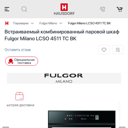
Пароварки
Fulgor Milano
Fulgor Milano LCSO 4511 TC BK
Встраиваемый комбинированный паровой шкаф
Аксессуары
BORA
Fulgor Milano LCSO 4511 TC BK
Аксессуары и принадлежности
De Dietrich
Акустические системы
Gaggenau
Оставить отзыв
Аромастанции
Ilve
Барбекю
Kuppersbusch
Беспроводные акустические системы
Miele
Блендеры
Neff
Вакуумные упаковщики
Restart
Варочные панели
Siemens
Варочные центры
V-ZUG
Вафельницы
Wolf
Вентиляторы
Весы
Винные шкафы