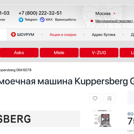
1-03
+7 (800) 222-32-51
Москва
онок
Telegram
MAX
Время работы
Мичуринский проспект,
Санкт-Петербург
Казань
ШОУРУМ
Акции и скидки
Адрес бутика
Д
Краснодар
Екатеринбург
Asko
Miele
V-ZUG
L
Тюмень
Новосибирск
ppersberg GIM 6078
Челябинск
моечная машина Kuppersberg 
Другие регионы
80
7
Цен