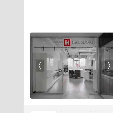
Кофемашины
Signature Kitchen Suit
Кофемолки
Smeg
Кухонные комбайны
Teka
Массажеры и спорт. инвентарь
Toshiba
Микроволновые печи
V-ZUG
Миксеры
VARD
Мойки
Vestfrost
Мультиварки
Zigmund Shtain
Мясорубки
Наушники
Обогреватели
Очистители воздуха
Пароварки
Паровые шкафы для одежды
Парогенераторы
Подогреватели
Посуда
Проф. аксессуары