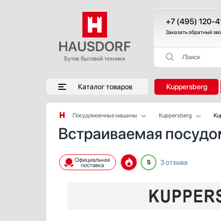
+7 (495) 120-4
Заказать обратный зв
Поиск
Каталог товаров
Kuppersberg
Посудомоечные машины
Kuppersberg
Ku
Встраиваемая посудо
Аксессуары
AEG
Аксессуары и принадлежности
Asko
Акустические системы
Barazza
3 отзыва
5
Аромастанции
Bertazzoni
Барбекю
Bosch
Беспроводные акустические системы
Brandt
Блендеры
De Dietrich
Вакуумные упаковщики
Electrolux