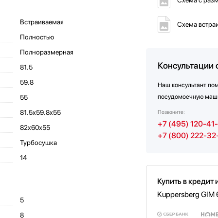
Схема с раз
Встраиваемая
Схема встра
Полностью
Полноразмерная
Консультации 
81.5
59.8
Наш консультант по
посудомоечную маш
55
81.5х59.8х55
Позвоните:
+7 (495) 120-41
82х60х55
+7 (800) 222-32
Турбосушка
14
Купить в кредит 
Kuppersberg GIM
5
8