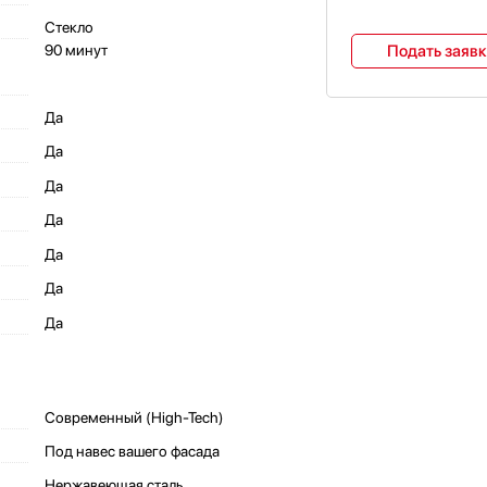
Стекло
90 минут
Подать заяв
Да
Да
Да
Да
Да
Да
Да
Современный (High-Tech)
Под навес вашего фасада
Нержавеющая сталь