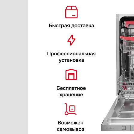
Варочные панели
Franke
Варочные центры
Fulgor Milano
Вафельницы
Gaggenau
Вентиляторы
Gorenje
Весы
Graude
Винные шкафы
Haier
Витрины
Hyundai
Водонагреватели
Jacky`s
Вспениватели молока
Kaiser
Вытяжки
Korting
Гладильные системы
KRONA
Дровяные печи
Kuppersbusch
Духовые шкафы
Maunfeld
Измельчители пищевых отходов
Midea
Ионизаторы воды
Miele
Комби-панели, фритюрницы и грили
Neff
Конвекционные печи
Schaub Lorenz
Кондиционеры
Siemens