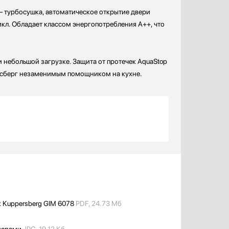
 турбосушка, автоматическое открытие двери
цикл. Обладает классом энергопотребления A++, что
и небольшой загрузке. Защита от протечек AquaStop
рсберг незаменимым помощником на кухне.
к Kuppersberg GIM 6078
PDF, 24.73 Мб