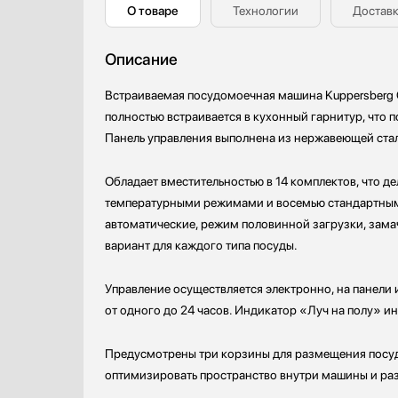
О товаре
Технологии
Доставк
Профессиональные ледогенераторы
Профессиональные посудомоечные машины
Описание
Пылесосы
Системы кипячения воды AquaHot
Встраиваемая посудомоечная машина Kuppersberg G
Смесители
полностью встраивается в кухонный гарнитур, что 
Соковыжималки
Панель управления выполнена из нержавеющей стали
Стаканомоечные машины
Стиральные машины
Обладает вместительностью в 14 комплектов, что д
Сушильные машины
температурными режимами и восемью стандартными
Телевизоры
автоматические, режим половинной загрузки, зама
Тостеры
вариант для каждого типа посуды.
Увлажнители воздуха
Утюги
Управление осуществляется электронно, на панели 
Фены
от одного до 24 часов. Индикатор «Луч на полу» и
Холодильники
Предусмотрены три корзины для размещения посуды
Холодильное оборудование
оптимизировать пространство внутри машины и раз
Хьюмидоры
Чайники