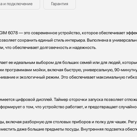
а и подключение
Гарантия
IM 6078 — это современное устройство, которое обеспечивает эффе
позволяет сохранить единый стиль интерьера. Выполнена в универсаль
, что обеспечивает долговечность и надежность.
елает ее идеальным выбором для больших семей или для людей, котор
 программами мойки, включая быструю, универсальную, 90-минутную
чивание и экологичный режим. Это обеспечивает максимальную гибко
имеется цифровой дисплей. Таймер отсрочки запуска позволяет отложи
нформирует о том, что устройство работает, и предотвращает случайн
, включая разборную для столовых приборов и полку для чашек. Регу
местить даже большие предметы посуды. Внутренняя подсветка обеспе