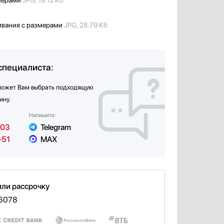
мерами
JPG, 19.12 Кб
ивания с размерами
JPG, 28.79 Кб
специалиста:
может Вам выбрать подходящую
ину.
Напишите:
-03
Telegram
-51
MAX
или рассрочку
 6078