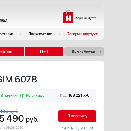
Корзина пуста
 58к1
оставка
Подключение
Товары в шоуруме
iebherr
Neff
Другие бренды
GIM 6078
В наличии
На складе
Код:
156 221 770
 190 руб.
5 490
В корзину
руб.
Купить в один клик
а на 09.08.2026