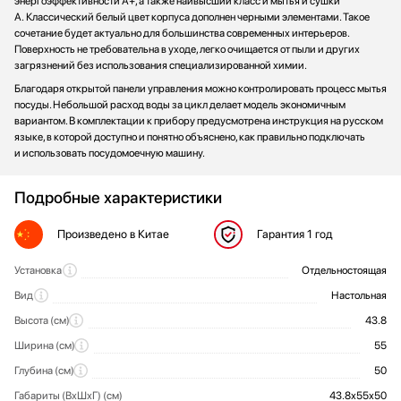
энергоэффективности А+, а также наивысший класс и мытья и сушки
А. Классический белый цвет корпуса дополнен черными элементами. Такое
сочетание будет актуально для большинства современных интерьеров.
Поверхность не требовательна в уходе, легко очищается от пыли и других
загрязнений без использования специализированной химии.
Благодаря открытой панели управления можно контролировать процесс мытья
посуды. Небольшой расход воды за цикл делает модель экономичным
вариантом. В комплектации к прибору предусмотрена инструкция на русском
языке, в которой доступно и понятно объяснено, как правильно подключать
и использовать посудомоечную машину.
Подробные характеристики
Произведено
в Китае
Гарантия
1 год
Установка
Отдельностоящая
Общие характеристики MAUNFELD MLP 06 S
Вид
Настольная
Высота (см)
43.8
Ширина (см)
55
Глубина (см)
50
Габариты (ВхШхГ) (см)
43.8х55х50