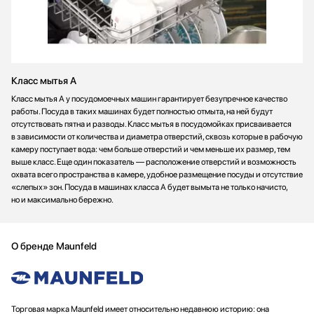
Класс мытья A
Класс мытья А у посудомоечных машин гарантирует безупречное качество
работы. Посуда в таких машинах будет полностью отмыта, на ней будут
отсутствовать пятна и разводы. Класс мытья в посудомойках присваивается
в зависимости от количества и диаметра отверстий, сквозь которые в рабочую
камеру поступает вода: чем больше отверстий и чем меньше их размер, тем
выше класс. Еще один показатель — расположение отверстий и возможность
охвата всего пространства в камере, удобное размещение посуды и отсутствие
«слепых» зон. Посуда в машинах класса А будет вымыта не только начисто,
но и максимально бережно.
О бренде Maunfeld
Торговая марка Maunfeld имеет относительно недавнюю историю: она