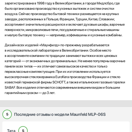
зарегистрирована в 1998 году в Великобритании, в городе Мидлсбро, где
было организовано производство кухонных вытяжек и систем очистки
воздуха. Сейчас производство бытовой техники размещается на крупных
заводах, расположенных в Польше, Франции, Турции, Китае, Словакии;
ассортимент значительно расширился и включает духовые шкафы, варочные
поверхности, микроволновые печи, посудомоечные и стиральные машины
и малую бытовую технику — например, кофемашины и кухонные комбайны.
Дизайн всех изделий «Маунфилд» по-прежнему разрабатывается
в исследовательской лаборатории в Великобритании. Особое место
в ассортименте компании по традиции занимают вытяжки всех ценовых
категорий — от экономичных до премиальных. Не менее популярны варочные
панели всех типов — их отличает самое высокое качество и только
первоклассные комплектующие. При их изготовлении используется
высокопрочная стеклокерамика EuroKera производства Франции и стекло
известной германской фирмы SCHOTT, а также итальянские газовые горелки
SABAF. Все изделия отличаются современным внешним видом и большим
гарантийным сроком — до 3 лет.
Последние отзывы о модели Maunfeld MLP-06S
5
Тата
5