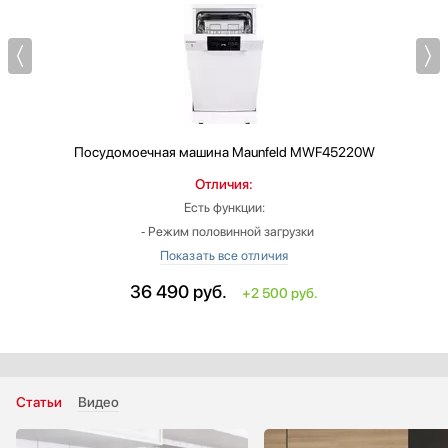
Посудомоечная машина
Maunfeld MWF45220W
Отличия:
Есть функции:
‐ Режим половинной загрузки
‐ Дисплей
‐ Защита от протечек
36 490
руб.
+2 500 руб.
Вид: узкая
Вместимость (комплектов посуды): больше на 4
Количество стандартных программ: больше на 1
Высота: больше на 40.7 см
Ширина: меньше на 10 см
Статьи
Видео
Глубина: больше на 11 см