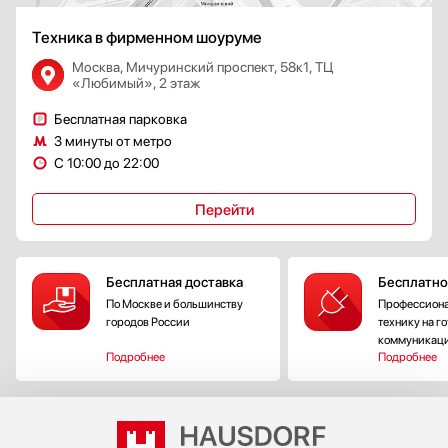
Техника в фирменном шоуруме
Москва, Мичуринский проспект, 58к1, ТЦ
«Любимый», 2 этаж
Бесплатная парковка
3 минуты от метро
С 10:00 до 22:00
Перейти
Бесплатная доставка
Бесплатно
По Москве и большинству
Профессиона
городов России
технику на г
коммуникац
Подробнее
Подробнее