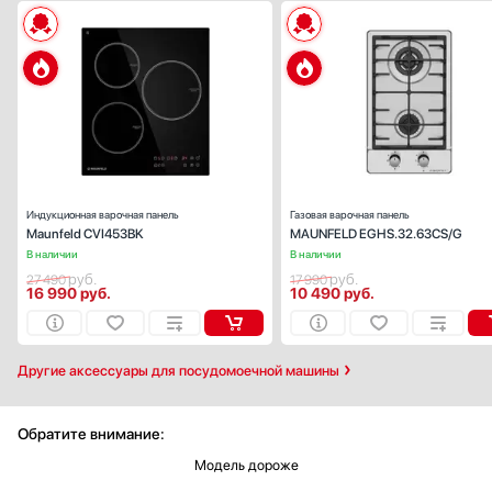
Габариты (ВхШхГ), см:
6.1x45x
Цвет :
черн
Панель конфорок:
стеклокерами
Общее количество конфорок:
Индукционная варочная панель
Газовая варочная панель
Maunfeld CVI453BK
MAUNFELD EGHS.32.63CS/G
В наличии
В наличии
руб.
руб.
27 490
17 990
16 990
руб.
10 490
руб.
Другие аксессуары для посудомоечной машины
Обратите внимание:
Модель дороже