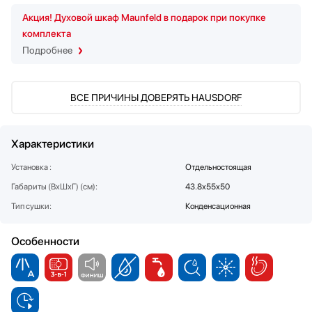
Стаканомоечные машины
Акция! Духовой шкаф Maunfeld в подарок при покупке
Стиральные машины
комплекта
Сушильные машины
Подробнее
Телевизоры
Тостеры
ВСЕ ПРИЧИНЫ ДОВЕРЯТЬ HAUSDORF
Увлажнители воздуха
Утюги
Фены
Характеристики
Холодильники
Установка :
Отдельностоящая
Холодильное оборудование
Хьюмидоры
Габариты (ВхШхГ) (см):
43.8х55х50
Чайники
Тип сушки:
Конденсационная
Особенности