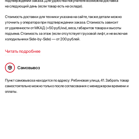
подтверждении заказа. Для удобства покупателя возможна доставка
на следующий день (если товар есть на складе).
Стоимость доставки для техники указана на сайте, также детали можно
уточнить у оператора при подтверждении заказа. Стоимость зависит
от удаленности от МКАД (+50 руб/км), веса, габаритов товара и высоты
подъема. Стоимость за этаж (если отсутствует грузовой лифт, и не включая
холодильники Side-by-Side) — от 200 рублей.
Читать подробнее
Самовывоз
Пункт самовывоза находится по адресу: Рябиновая улица, 41. Забрать товар
самостоятельно можно только после согласования с менеджером времени и
оплаты.