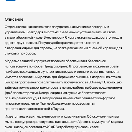
Описание
Отдельностоящая компактная посудомоечная машина с сенсорным
управлением. Благодаря высоте 43 см ее можно устанавливать на столе
в малогабаритной кухне. Вместимости 6 комплектов посуды достаточно для
одного-двух человек. Посуда удобно размещается в корзине
с направляющими для тарелок, на полке для чашек и в съемной корзине для
столовых приборов.
Модель с защитой корпуса от протечек обеспечивает безопасное
использование прибора. Предусмотрено 6 программ, вы можете выбрать
наиболее подходящую с учетом типа посуды и степени ее загрязненности.
Имеется специальный режим для бережного очищения изделий из стекла.
Быстрая программа позволит вымыть посуду всего за 30 минут. С помощью
таймера можно запрограммировать начало работы на более позднее время
(до 8 часов отсрочки). Конденсационная сушка избавит от хлопот
по вытиранию посуды. Светодиодная панель обеспечивает комфортное
и простое управление. При необходимости процесс мытья
приостанавливается кнопкой «Пауза».
Имеется индикация наличия соли и ополаскивателя. Об окончании цикла
мытья предупреждает звуковая сигнализация. Уровень шума у этой модели
очень низок, он составляет 49 дБ. Устройству присвоен класс