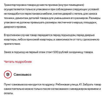
Транспортировка товара до места приема (внутри помещения)
осуществляется только в упаковке и при соблюдении следующих условий:
не понадобится перестановка мебели, снятие дверей с петель для заноса
техники, демонтаж деталей товара для уменьшения его размеров. Размеры
упаковки не должны превышать размеры лестничного марша, площадки,
дверного проема.
В противном случае товар передается перед подъездом, перед дверью
квартиры, либо в прихожей квартиры, в зависимости от того, где возникло
препятствие.
Занос в подъезд на первый этаж стоит 500 рублей за единицу товара.
Читать подробнее
Самовывоз
Пункт самовывоза находится по адресу: Рябиновая улица, 41. Забрать товар
самостоятельно можно только после согласования с менеджером времени и
оплаты.