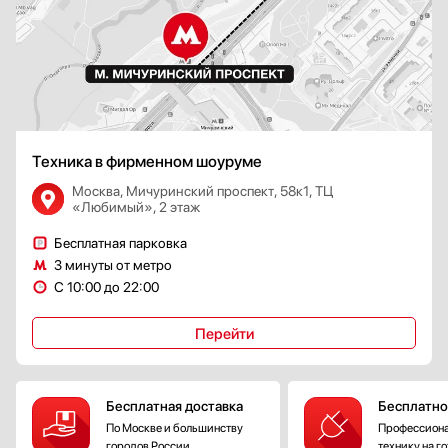
Техника в фирменном шоуруме
Москва, Мичуринский проспект, 58к1, ТЦ
«Любимый», 2 этаж
Бесплатная парковка
3 минуты от метро
С 10:00 до 22:00
Перейти
Бесплатная доставка
Бесплатно
По Москве и большинству
Профессиона
городов России
технику на г