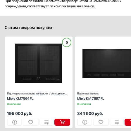
При получении обязательно осмотрите прибор: нет ли на нем механических
повреждений, соответствует ли комплектация заявленной.
С этим товаром покупают
5
Габариты (ВхШхГ), см:
5.1х62х
Цвет :
черн
Панель конфорок:
стеклокерами
Общее количество конфорок:
Индукционная панель конфорок с сенсорным
Варочная панель
Miele KM7564 FL
Miele KM 7697 FL
управлением
В наличии
В наличии
195 000
руб.
344 500
руб.