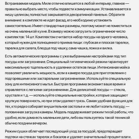
Встраиваемая модель Миле отлично впишется в любой интерьер, главное —
правильно выбрать место, чтобы подвести коммуникации. Устанавливается в
нишу целиком, полностью закрывается декоративной панелью. Обратите
внимание: в комплекте не идет фасад, его необходимо установить
самостоятельно. Имеет стандартные размеры, поэтому может не поместиться
на очень маленькой кухне. В камеру можно загрузить ограниченное число
комплектов: 14 шт. Комплектом считается набор посуды на одного человека,
который нужен для полноценного приема пищи: глубокая и плоская тарелки,
тарелка для салата, блюдце под чашку, сама чашка, ложка и вилка.
Есть автоматические программы с уже выбранными настройками под тип
посуды или загрязнение. Специальный гигиенический режим гарантирует
максимальную тщательность в удалении остатков пищи. Интенсивная мойка
позволяет увеличить мощность, если в камере посуда для приготовления с
подгоревшими или застарелыми загрязнениями. Используйте специальную
зону для интенсивного мытья. Быстрая программа экономит ваше время и
справляется с легкими загрязнениями. Для деликатной посуды — стекла,
хрусталя и т.д. — используйте специальные настройки, которые защищают
хрупкую поверхность, но при этом удаляют грязь. Самая удобная функция для
тех, кто редко собирает внушительное застолье и не любит копить посуду, —
половинная загрузка камеры. Модель поддерживает режим тихой работы, что
удобно, если дома есть маленькие дети, либо вы пользуетесь такой техникой
обычно поздним вечером.
Режим сушки облегчает последующий уход за посудой, предотвращает
подтеки на стенках тарелок и бокалов и удаляет значительный процент влаги.