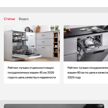
‐ Автоматическое открытие двери в конце цикла
Тип сушки: конденсационная
Количество стандартных программ: больше на 1
Страна производитель: Чехия
Статьи
Видео
Высота: меньше на 4 см
Глубина: больше на 2 см
Уровень шума: больше на 1 дБ
Рейтинг лучших отдельностоящих
Рейтинг лучших посудомоечн
посудомоечных машин 45 см 2026
машин 60 см по цене и качеств
года по цене, качеству и надежности
2025 году