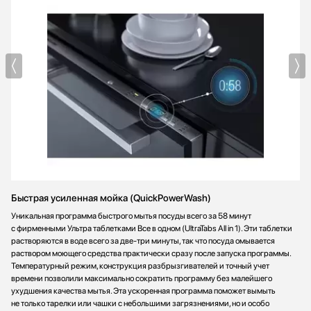
Быстрая усиленная мойка (QuickPowerWash)
Уникальная программа быстрого мытья посуды всего за 58 минут
с фирменными Ультра таблетками Все в одном (UltraTabs All in 1). Эти таблетки
растворяются в воде всего за две-три минуты, так что посуда омывается
раствором моющего средства практически сразу после запуска программы.
Температурный режим, конструкция разбрызгивателей и точный учет
времени позволили максимально сократить программу без малейшего
ухудшения качества мытья. Эта ускоренная программа поможет вымыть
не только тарелки или чашки с небольшими загрязнениями, но и особо