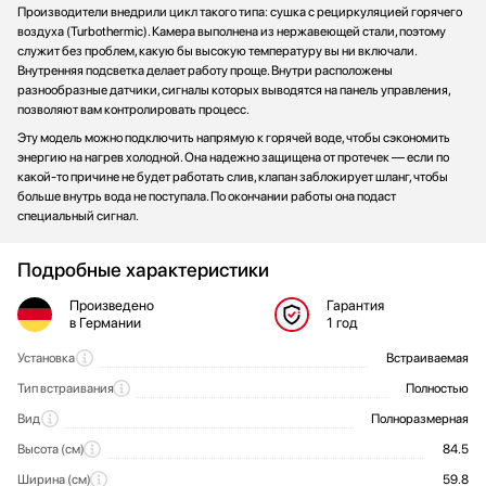
Производители внедрили цикл такого типа: сушка с рециркуляцией горячего
воздуха (Turbothermic). Камера выполнена из нержавеющей стали, поэтому
служит без проблем, какую бы высокую температуру вы ни включали.
Внутренняя подсветка делает работу проще. Внутри расположены
разнообразные датчики, сигналы которых выводятся на панель управления,
позволяют вам контролировать процесс.
Эту модель можно подключить напрямую к горячей воде, чтобы сэкономить
энергию на нагрев холодной. Она надежно защищена от протечек — если по
какой-то причине не будет работать слив, клапан заблокирует шланг, чтобы
больше внутрь вода не поступала. По окончании работы она подаст
специальный сигнал.
Подробные характеристики
Произведено
Гарантия
в Германии
1 год
Установка
Встраиваемая
Общие характеристики
Тип встраивания
Полностью
Вид
Полноразмерная
Высота (см)
84.5
Ширина (см)
59.8