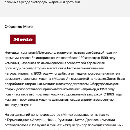
сложные в уходе сковороды, жаровни и противни.
О бренде Miele
Немецкая компания Miele специализируется на выпуске бытовой техники
премиум-класса. Ее история насчитывает более 120 лет: еще в 1899 году
компания, названная по имени одного из основателей Карла Миле,
производила сепараторы и маслобойки. Бытовая техника начала
изготавливаться с 1903 года — тогда была выпущена прогрессивная по тем
временам стиральная машина «Модель А» с мешалкой на крышке. Затем была
разработана стиральная машина с электродвигателем. Оборудование для
стирки долго оставалось приоритетом компании: например, в 1953 году
появилась первая стиральная машина с фронтальной загрузкой. С 1963 года
компания производит машины для мытья посуды, а затем и встроенную
технику для кухни.
На сегодняшний день производство «Миле» размещается не только
в Германии, но и в Австрии, Чехии, Румынии и Китае. Девизом компании
остаются слова «Все лучше и лучше»: каждый прибор проходит специальный