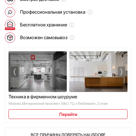
Мойки
Vestfrost
Профессиональная установка
Мультиварки
Zigmund Shtain
Мясорубки
Бесплатное хранение
Наушники
Обогреватели
Возможен самовывоз
Очистители воздуха
Пароварки
Паровые шкафы для одежды
Парогенераторы
Подогреватели
Посуда
Проф. аксессуары
Профессиональные ледогенераторы
Техника в фирменном шоуруме
Профессиональные посудомоечные машины
Москва, Мичуринский проспект, 58к1, ТЦ «Любимый», 2 этаж
Пылесосы
Перейти
Системы кипячения воды AquaHot
Смесители
Соковыжималки
ВСЕ ПРИЧИНЫ ДОВЕРЯТЬ HAUSDORF