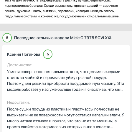
тест на долговечность, а бренд вошёл в десятку лучших европейских
корпоративных брендов. Среди самых популярных изделий — варочные
панели, духовые шкафы, вытяжки, пароварки, холодильники, пылесосы,
гладильные системы и, конечно же, посудомоечные и стиральные машины.
Последние отзывы о модели Miele G 7975 SCVi XXL
5
Ксения Логинова
5
Достоинства:
У меня совершенно нет времени на то, что целыми вечерами
стоять за мойкой и перемывать уйму грязной посуды.
Поэтому, мы решили приобрести посудомоечную машину. Эта
модель работает у нас уже больше года и я счастлива, что мы
приобрели именно ее. Машина достаточно вместительная и
тихая в работе. Все, что мы используем за день, а нас в семье
Недостатки:
четверо, мы загружаем в машину и я ставлю ее на ночь с
После сушки посуда из пластика и пластмассы полностью не
отсрочкой старта, чтоб к утру машина закончила цикл и
высыхает и не ее поверхности могут остаться капельки влаги. Я
можно будет ее разгрузить. Качество мытья отличное,
много читала отзывов и поняла, что это не из за машины, а
придраться не к чему. Есть небольшие недочеты к мытью
просто свойства материалов из которых выполнена эта
пластмассовой посуды, вернее к ее сушке. В остальном,