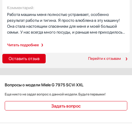
посуда.
машина супер! Для меня, это самая необходимая техника на
Комментарий:
кухне.
Работа машины меня полностью устраивает, особенно
результат работы и тигина. Я просто влюблена в эту машину!
Она стала настоящим спасением для меня и моей большой
семьи. У нас всегда много посуды, и раньше мне приходилось
тратить уйму времени на ее мытье. Но теперь все изменилось!
Я также обожаю функцию отсрочки запуска. Я могу загрузить
Читать подробнее
посуду вечером, а запустить машину, например, утром, когда
мы все уходим на работу и учебу. Это очень удобно! В общем,
Оставить отзыв
Перейти к отзывам
я очень довольна этой покупкой! Она существенно облегчила
мне жизнь и сделала ее немного проще и приятнее.
Рекомендую всем, кто ценит комфорт и качество!
Вопросы о модели Miele G 7975 SCVi XXL
Еще никто не задал вопрос о данной модели. Будьте первыми!
Задать вопрос