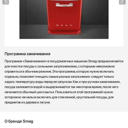
Программа замачивания
Программа «Замачивание» в посудомоечных машинах Smeg предназначается
для очистки посуды с сильными загрязнениями, с которыми невозможно
справиться в обычном режиме. Эта программа, которую нужно включать
отдельно, позволяет очищать самые разные загрязнения: следует только
задать температуру воды перед ее запуском. Как и при ручном замачивании,
посуда заливается водой и выдерживается так некоторое время, после чего
начинается обычный цикл мытья. Пользоваться этой программой нужно
осторожно: ее нельзя включать для стеклянной, хрустальной посуды, для
предметов из дерева и латуни.
О бренде Smeg