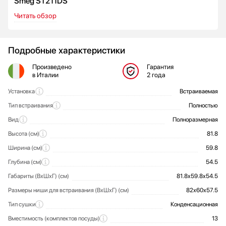
Smeg ST211DS
Читать обзор
Подробные характеристики
Произведено
Гарантия
в Италии
2 года
Установка
Встраиваемая
Общие характеристики
Тип встраивания
Полностью
Вид
Полноразмерная
Высота (см)
81.8
Ширина (см)
59.8
Глубина (см)
54.5
Габариты (ВхШхГ) (см)
81.8x59.8x54.5
Размеры ниши для встраивания (ВхШхГ) (см)
82х60х57.5
Тип сушки
Конденсационная
Вместимость (комплектов посуды)
13