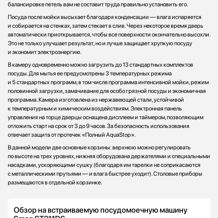
балансировке петель вам не составит труда правильно установить его.
Посуда после мойки высыхает благодаря конденсации — влага испаряется
и собирается на стенках, затем стекает в слив. Через некоторое время дверь
автоматически приоткрывается, чтобы все поверхности окончательно высохли.
Это не только улучшает результат, но и лучше защищает хрупкую посуду
и экономит электроэнергию.
В камеру одновременно можно загрузить до 13 стандартных комплектов
посуды. Для мытья ее предусмотрены 3 температурных режима
и 5 стандартных программ, в том числе программа интенсивной мойки, режим
половинной загрузки, замачивание для особо грязной посуды и экономичная
программа. Камера изготовлена из нержавеющей стали, устойчивой
к температурным и химическим воздействиям. Электронная панель
управления на торце дверцы оснащена дисплеем и таймером, позволяющим
отложить старт на срок от 3 до 9 часов. За безопасность использования
отвечает защита от протечек «Полный AquaStop».
В данной модели две основные корзины: верхнюю можно регулировать
по высоте на трех уровнях, нижняя оборудована держателями и специальными
насадками, ускоряющими сушку (благодаря им тарелки не соприкасаются
с металлическими прутьями — и влага быстрее уходит). Столовые приборы
размещаются в отдельной корзинке.
Обзор на встраиваемую посудомоечную машину