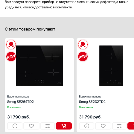
Вам следует проверить прибор на отсутствие механических дефектов, а также
убедиться, что все доставлено в комплекте.
С этим товаром покупают
Габариты (ВхШхГ), см:
5.8х60х
Цвет :
черн
Панель конфорок:
стеклокерами
Общее количество конфорок:
Варочная панель
Варочная панель
Smeg SE264TD2
Smeg SE232TD2
В наличии
В наличии
31 790
руб.
31 790
руб.