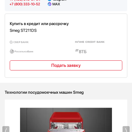
холодная/ горячая вода максимум
+7 (800) 333-10-52
MAX
60°C - экономия энергии с горячей
водой до 35%
Максимальная жесткость воды:
100°fH; 58°dH
Купить в кредит или рассрочку
Защита от пара: пластиковая
Smeg ST211DS
Высота цоколя: 100-228 мм
Допустимый вес фасада: 2-9 кг
(приобретается отдельно)
Регулируемые по высоте ножки: 7
см, высота прибора от 82 до 89 см
Регулировка задних ножек с фронта
Потребление энергии [на 100
Подать заявку
циклов, тестовая программа ECO]:
84 кВт / ч
Продолжительность цикла: 3:35 ч /
мин
Индекс энергоэффективности (EEI):
49.9
Технологии посудомоечных машин Smeg
Номинальная мощность: 1900 Вт
Тип подключения: однофазное
Длина электрического кабеля: 140
см
Тип дверцы: гальванизированный
(оцинкованный)
Уровни отложенного старта: 3, 6 и 9
часов