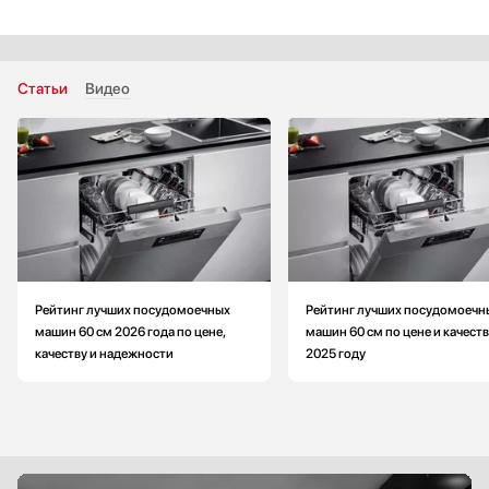
‐ Индикатор "Луч на полу"
‐ Возможность подключения к горячей воде
‐ Регулировка смягчения воды
‐ Защита от протечек
Статьи
Видео
Вид: узкая
Вместимость (комплектов посуды): меньше на 3
Количество стандартных программ: больше на 3
Количество температурных режимов: 4
Страна производитель: Польша
Ширина: меньше на 15.2 см
Рейтинг лучших посудомоечных
Рейтинг лучших посудомоечн
машин 60 см 2026 года по цене,
машин 60 см по цене и качеств
качеству и надежности
2025 году