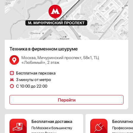
Техника в фирменном шоуруме
Москва, Мичуринский проспект, 58к1, ТЦ
«Любимый», 2 этаж
Бесплатная парковка
3 минуты от метро
С 10:00 до 22:00
Перейти
Бесплатная доставка
Бесплатно
По Москве и большинству
Профессиона