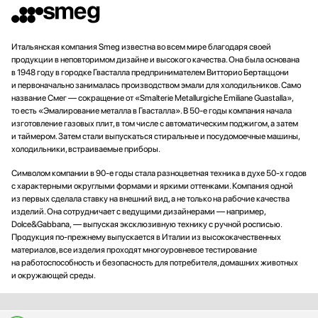
Итальянская компания Smeg известна во всем мире благодаря своей
продукции в неповторимом дизайне и высокого качества. Она была основана
в 1948 году в городке Гвасталла предпринимателем Витторио Бертаццони
и первоначально занималась производством эмали для холодильников. Само
название Смег — сокращение от «Smalterie Metallurgiche Emiliane Guastalla»,
то есть «Эмалирование металла в Гвасталла». В 50-е годы компания начала
изготовление газовых плит, в том числе с автоматическим поджигом, а затем
и таймером. Затем стали выпускаться стиральные и посудомоечные машины,
холодильники, встраиваемые приборы.
Символом компании в 90-е годы стала разноцветная техника в духе 50-х годов
с характерными округлыми формами и яркими оттенками. Компания одной
из первых сделала ставку на внешний вид, а не только на рабочие качества
изделий. Она сотрудничает с ведущими дизайнерами — например,
Dolce&Gabbana, — выпуская эксклюзивную технику с ручной росписью.
Продукция по-прежнему выпускается в Италии из высококачественных
материалов, все изделия проходят многоуровневое тестирование
на работоспособность и безопасность для потребителя, домашних животных
и окружающей среды.