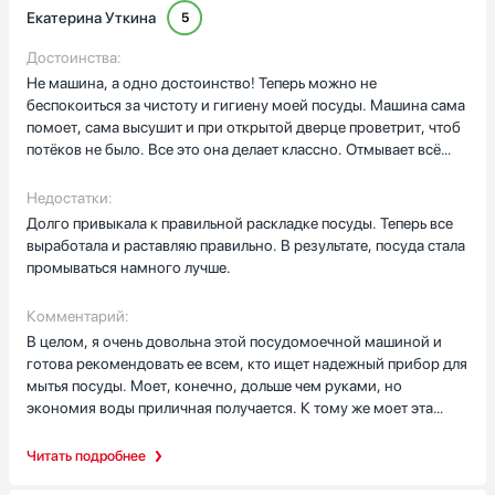
Екатерина Уткина
5
Достоинства:
Не машина, а одно достоинство! Теперь можно не
беспокоиться за чистоту и гигиену моей посуды. Машина сама
помоет, сама высушит и при открытой дверце проветрит, чтоб
потёков не было. Все это она делает классно. Отмывает всё
хорошо, даже противень с жиром от запечённой курицы.
Машина имеет неплохой набор режимов и программ.
Недостатки:
Средства для мытья посуды полностью вымываются на любой
Долго привыкала к правильной раскладке посуды. Теперь все
программе. Любое количество посуды промывается
выработала и раставляю правильно. В результате, посуда стала
тщательно. при правильной раскладке посуда лучше
промываться намного лучше.
промывается. В машине можно помыть не только посуду, но и
решетки с газовой варочной панели и жировые фильтры от
Комментарий:
вытяжки. Есть таймер и поэтому, машину можно установить
В целом, я очень довольна этой посудомоечной машиной и
работать ночью, чтоб утром выгрузить из нее хорошо помытую
готова рекомендовать ее всем, кто ищет надежный прибор для
и просушенную посуду.
мытья посуды. Моет, конечно, дольше чем руками, но
экономия воды приличная получается. К тому же моет эта
посудомойка отлично, посуда кристально чистая. Я очень
довольна, что приобрела именно эту модель!
Читать подробнее