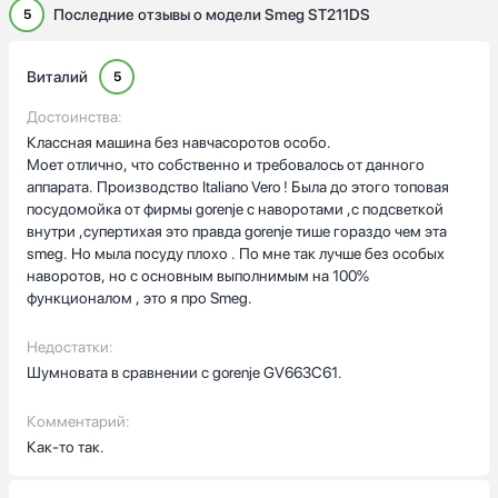
Последние отзывы о модели Smeg ST211DS
5
Виталий
5
Достоинства:
Классная машина без навчасоротов особо.
Моет отлично, что собственно и требовалось от данного
аппарата. Производство Italiano Vero ! Была до этого топовая
посудомойка от фирмы gorenje с наворотами ,с подсветкой
внутри ,супертихая это правда gorenje тише гораздо чем эта
smeg. Но мыла посуду плохо . По мне так лучше без особых
наворотов, но с основным выполнимым на 100%
функционалом , это я про Smeg.
Недостатки:
Шумновата в сравнении с gorenje GV663C61.
Комментарий:
Как-то так.