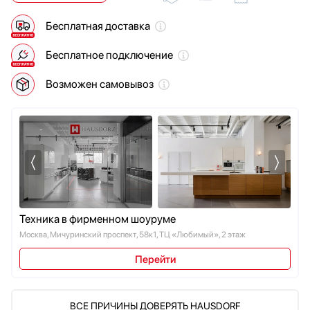
Мойки
Vestfrost
Бесплатная доставка
Мультиварки
Zigmund Shtain
Мясорубки
Бесплатное подключение
Наушники
Обогреватели
Возможен самовывоз
Очистители воздуха
Пароварки
Паровые шкафы для одежды
Парогенераторы
Подогреватели
Посуда
Проф. аксессуары
Техника в фирменном шоуруме
Профессиональные ледогенераторы
Москва, Мичуринский проспект, 58к1, ТЦ «Любимый», 2 этаж
Профессиональные посудомоечные машины
Пылесосы
Перейти
Системы кипячения воды AquaHot
Смесители
Соковыжималки
ВСЕ ПРИЧИНЫ ДОВЕРЯТЬ HAUSDORF