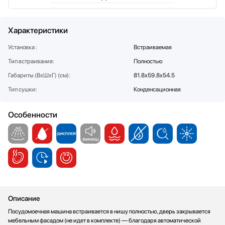
Стаканомоечные машины
Стиральные машины
Характеристики
Сушильные машины
Телевизоры
Установка :
Встраиваемая
Тостеры
Тип встраивания:
Полностью
Увлажнители воздуха
Габариты (ВхШхГ) (см):
81.8x59.8x54.5
Утюги
Тип сушки:
Конденсационная
Фены
Холодильники
Особенности
Холодильное оборудование
Хьюмидоры
Чайники
Описание
Посудомоечная машина встраивается в нишу полностью, дверь закрывается
мебельным фасадом (не идет в комплекте) — благодаря автоматической