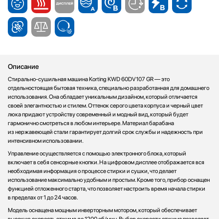
Описание
Стирально-сушильная машина Korting KWD 60DV107 GR — это
отдельностоящая бытовая техника, специально разработанная для домашнего
использования. Она обладает уникальным дизайном, который отличается
своей элегантностью и стилем. Оттенок серого цвета корпуса и черный цвет
люка придают устройству современный и модный вид, который будет
гармонично смотреться в любом интерьере. Материал барабана
из нержавеющей стали гарантирует долгий срок службы и надежность при
интенсивном использовании.
Управление осуществляется с помощью электронного блока, который
включает в себя сенсорные кнопки. На цифровом дисплее отображается вся
необходимая информация о процессе стирки и сушки, что делает
использование максимально удобным и простым. Кроме того, прибор оснащен
функцией отложенного старта, что позволяет настроить время начала стирки
в пределах от 1 до 24 часов.
Модель оснащена мощным инверторным мотором, который обеспечивает