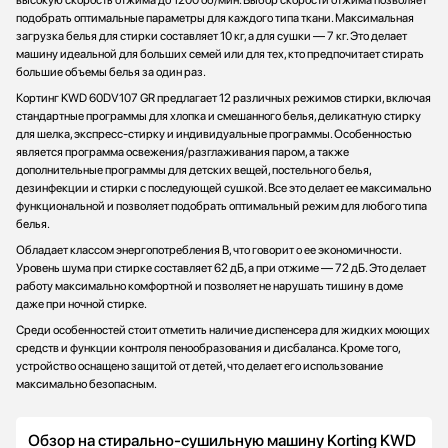
высокую скорость отжима до 1200 об/мин. Выбор скорости отжима позволяет
подобрать оптимальные параметры для каждого типа ткани. Максимальная
загрузка белья для стирки составляет 10 кг, а для сушки — 7 кг. Это делает
машину идеальной для больших семей или для тех, кто предпочитает стирать
большие объемы белья за один раз.
Кортинг KWD 60DV107 GR предлагает 12 различных режимов стирки, включая
стандартные программы для хлопка и смешанного белья, деликатную стирку
для шелка, экспресс-стирку и индивидуальные программы. Особенностью
является программа освежения/разглаживания паром, а также
дополнительные программы для детских вещей, постельного белья,
дезинфекции и стирки с последующей сушкой. Все это делает ее максимально
функциональной и позволяет подобрать оптимальный режим для любого типа
белья.
Обладает классом энергопотребления B, что говорит о ее экономичности.
Уровень шума при стирке составляет 62 дБ, а при отжиме — 72 дБ. Это делает
работу максимально комфортной и позволяет не нарушать тишину в доме
даже при ночной стирке.
Среди особенностей стоит отметить наличие диспенсера для жидких моющих
средств и функции контроля пенообразования и дисбаланса. Кроме того,
устройство оснащено защитой от детей, что делает его использование
максимально безопасным.
Обзор на стирально-сушильную машину Korting KWD