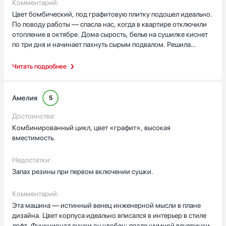
Комментарий:
Цвет бомбический, под графитовую плитку подошел идеально.
По поводу работы — спасла нас, когда в квартире отключили
отопление в октябре. Дома сырость, белье на сушилке киснет
по три дня и начинает пахнуть сырым подвалом. Решила
первый раз протестировать сушку на постельном белье.
Запихнула весь комплект, поставила режим «в шкаф». Через
Читать подробнее
пару часов достаю — оно горячее, пушистое и абсолютно
сухое! Честно говоря, это такое забытое чувство уюта, когда
на улице дубак, а ты ложишься в теплую, сухую постель. Из
Амелия
5
минусов — дверца блокируется минут на 10 после окончания,
пока там всё внутри не остынет, сразу достать вещи не
Достоинства:
получится, приходится ждать.
Комбинированный цикл, цвет «графит», высокая
вместимость.
Недостатки:
Запах резины при первом включении сушки.
Комментарий:
Эта машина — истинный венец инженерной мысли в плане
дизайна. Цвет корпуса идеально вписался в интерьер в стиле
лофт. Функционал сушки оч удобен: после шумной вечеринки