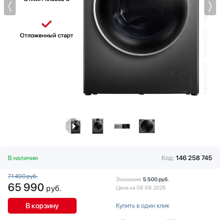
Витрины
KRONA
Водонагреватели
Kuppersberg
Вспениватели молока
Kuppersbusch
Вытяжки
LG
Гладильные системы
Maunfeld
Дровяные печи
Midea
Духовые шкафы
Miele
Измельчители пищевых отходов
Neff
Ионизаторы воды
Samsung
Комби-панели, фритюрницы и грили
Schaub Lorenz
Конвекционные печи
Schulthess
Кондиционеры
Siemens
Кофемашины
Smeg
В наличии
Код:
146 258 745
Кофемолки
Teka
71 490 руб.
Кухонные комбайны
Toshiba
Экономия:
5 500 руб.
65 990
руб.
Цена на 08.08.2026
Массажеры и спорт. инвентарь
V-ZUG
Микроволновые печи
VARD
В корзину
Купить в один клик
Миксеры
Vestfrost