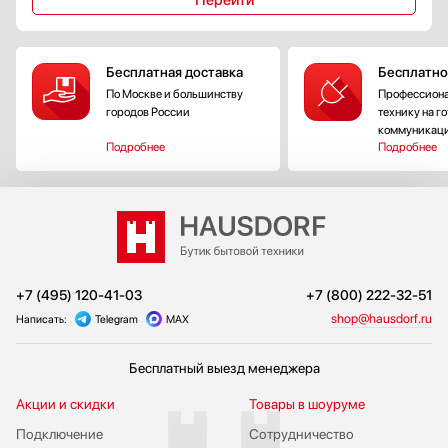
Бесплатная доставка
Бесплатно
По Москве и большинству
Профессиона
городов России
технику на г
коммуникац
Подробнее
Подробнее
+7 (495) 120-41-03
+7 (800) 222-32-51
shop@hausdorf.ru
Написать:
Telegram
MAX
Бесплатный выезд менеджера
Акции и скидки
Товары в шоуруме
Подключение
Сотрудничество