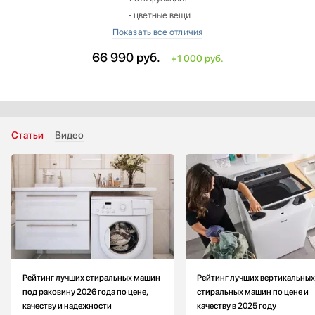
‐ цветные вещи
‐ обычная деликатная (ручная стирка)
‐ шерсть
66 990
руб.
+1 000 руб.
‐ экономичная
‐ Супербыстрая 15
‐ гигиеническая стирка (против аллергии)
‐ предварительная стирка
‐ одеяла
Статьи
Видео
‐ полоскание
‐ джинсы
‐ спортивная одежда
Ширина: больше на 0.2 см
Высота: меньше на 0.5 см
Цвет: черный
Максимальная загрузка: меньше на 1 кг
Класс энергопотребления: A+++
Рейтинг лучших стиральных машин
Рейтинг лучших вертикальных
Страна производитель: Турция
под раковину 2026 года по цене,
стиральных машин по цене и
качеству и надежности
качеству в 2025 году