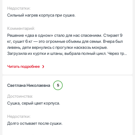
Недостатки:
Сильный нагрев корпуса при сушке.
Комментарий:
Решение «два в одном» стало для нас спасением. Стирает 9
кг, сушит 6 кг — это огромные объемы для семьи. Вчера был
ливень, дети вернулись с прогулки насквозь мокрые.
Загрузила их куртки и штаны, выбрала полный цикл. Через три
часа достала теплые, абсолютно сухие вещи. Больше не нужно
загромождать квартиру раскладными сушилками. Цвет
Читать подробнее
корпуса вживую выглядит еще лучше, чем на фото. Из минусов
отмечу, что во время сушки верхняя крышка и бока
нагреваются так сильно, что на них нельзя ничего оставлять.
Светлана Николаевна
5
Но со своей задачей справляется безукоризненно, белье после
сушки мягкое, без запаха пережженного воздуха.
Достоинства:
Сушка, серый цвет корпуса.
Недостатки:
Долго остывает после сушки.