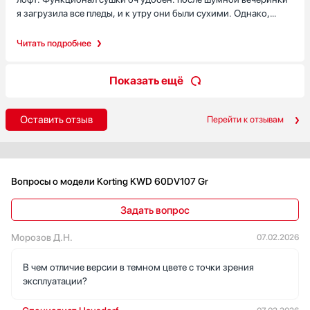
я загрузила все пледы, и к утру они были сухими. Однако,
честно говоря, при первом использовании сушки по всей
квартире разнесся специфический запах паленой резины. На
Читать подробнее
самом деле, через пару циклов он исчез, но поначалу я
всерьез испугалась поломки. Также отмечу, что вещи после
Показать ещё
сушки оч горячие, нужно давать им время остыть прямо в
барабане. В целом, покупкой я довольна.
Оставить отзыв
Перейти к отзывам
Вопросы о модели Korting KWD 60DV107 Gr
Задать вопрос
Морозов Д.Н.
07.02.2026
В чем отличие версии в темном цвете с точки зрения
эксплуатации?