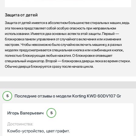
Защита от детей
Защита от детей имеется в абсолютном большинстве стиральных машин, ведь
эта техника представляет собой особую опасность при неправильном
использовании. Имеется два основных аспекта этой защиты. Первый —
блокировка панели управления от случайного включения или изменения
настроек. Чтобы невозможно было случайно включить машинку, в разных
моделях предусматривается специальная кнопка или комбинация кнопок,
полностью блокирующая любые нажатия. О блокировке оповещает
специальный индикатор. Второй — блокировка дверцы люка во время стирки.
Обычно дверца блокируется сразу после начала цикла.
Последние отзывы о модели Korting KWD 60DV107 Gr
5
Игорь Валерьевич
5
Достоинства:
Комбо-устройство, цвет графит.