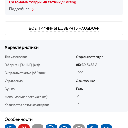
Сезонные скидки на технику Korting!
Соковыжималки
Подробнее
Стаканомоечные машины
Сушильные машины
Телевизоры
ВСЕ ПРИЧИНЫ ДОВЕРЯТЬ HAUSDORF
Тостеры
Увлажнители воздуха
Характеристики
Утюги
Фены
Тип установки:
Отдельностоящая
Холодильники
Габариты (ВхШхГ) (см):
85х59.5х58.2
Холодильное оборудование
Скорость отжима (об/мин):
1200
Хьюмидоры
Управление:
Электронное
Чайники
Сушка:
Есть
Максимальная загрузка (кг):
10
Количество режимов стирки:
12
Особенности