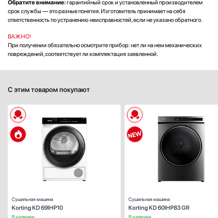
Обратите внимание:
гарантийный срок и установленный производителем
срок службы — это разные понятия. Изготовитель принимает на себя
ответственность по устранению неисправностей, если не указано обратного.
ВАЖНО!
При получении обязательно осмотрите прибор: нет ли на нем механических
повреждений, соответствует ли комплектация заявленной.
С этим товаром покупают
Вид:
Для до
Тип установки:
отдельностоящ
Тип сушки:
тепловой нас
Ширина (см):
59
Загрузка белья (кг):
Управление:
электронн
Сушильная машина
Сушильная машина
Korting KD 69IHP10
Korting KD 60IHP83 GR
В наличии
В наличии