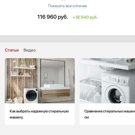
‐ Ночная стирка
‐ Ножки для регулировки высоты
116 960
руб.
+18 940 руб.
Тип установки: встраиваемая
Высота: меньше на 3 см
Глубина: меньше на 2.6 см
Максимальная загрузка: больше на 1 кг
Класс энергопотребления: A+++
Статьи
Видео
Страна производитель: Германия
Как выбрать надежную стиральную
Сравнение стиральных машин
машину
см