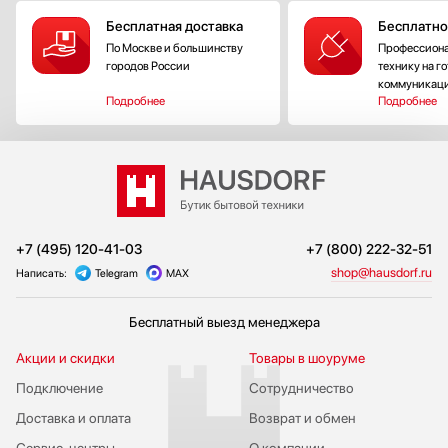
Бесплатная доставка
Бесплатно
По Москве и большинству
Профессиона
городов России
технику на г
коммуникац
Подробнее
Подробнее
+7 (495) 120-41-03
+7 (800) 222-32-51
shop@hausdorf.ru
Написать:
Telegram
MAX
Бесплатный выезд менеджера
Акции и скидки
Товары в шоуруме
Подключение
Сотрудничество
Доставка и оплата
Возврат и обмен
Сервис-центры
О компании