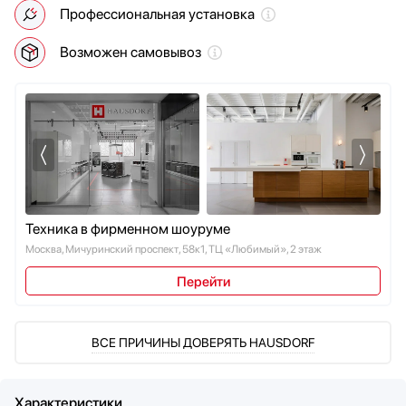
Профессиональная установка
Мойки
Zigmund Shtain
Мультиварки
Возможен самовывоз
Мясорубки
Наушники
Обогреватели
Очистители воздуха
Пароварки
Паровые шкафы для одежды
Парогенераторы
Подогреватели
Техника в фирменном шоуруме
Посуда
Москва, Мичуринский проспект, 58к1, ТЦ «Любимый», 2 этаж
Посудомоечные машины
Перейти
Проф. аксессуары
Профессиональные ледогенераторы
Профессиональные посудомоечные машины
ВСЕ ПРИЧИНЫ ДОВЕРЯТЬ HAUSDORF
Пылесосы
Системы кипячения воды AquaHot
Смесители
Характеристики