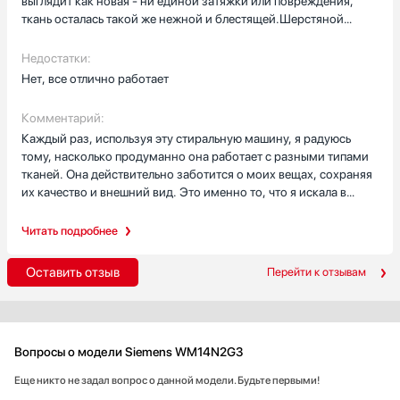
выглядит как новая - ни единой затяжки или повреждения,
ткань осталась такой же нежной и блестящей.Шерстяной
свитер, который раньше приходилось сдавать в химчистку,
теперь прекрасно отстирывается дома. Он не сел, не
Недостатки:
деформировался и сохранил свою первоначальную форму -
Нет, все отлично работает
просто волшебство! Функция быстрой стирки стала
настоящим спасением в ситуациях, когда нужно срочно
Комментарий:
освежить вещи. За считанные минуты машинка справляется с
Каждый раз, используя эту стиральную машину, я радуюсь
задачей на отлично.Но больше всего меня впечатлила
тому, насколько продуманно она работает с разными типами
программа для стирки пуховых изделий. Мое пуховое одеяло
тканей. Она действительно заботится о моих вещах, сохраняя
после стирки преобразилось - оно стало невероятно мягким,
их качество и внешний вид. Это именно то, что я искала в
пушистым и легким, будто только что из магазина. Теперь нет
современной технике для дома - сочетание
необходимости искать специальные прачечные для стирки
функциональности, бережного ухода и удобства
Читать подробнее
таких объемных вещей - все можно сделать дома, причем
использования.
результат превосходит все ожидания.
Оставить отзыв
Перейти к отзывам
Вопросы о модели Siemens WM14N2G3
Еще никто не задал вопрос о данной модели. Будьте первыми!