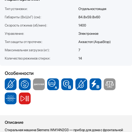
Соковыжималки
Тип установки:
Отдельностоящая
Стаканомоечные машины
Габариты (ВхШхГ) (см):
84.8х59.8х60
Сушильные машины
Скорость отжима (об/мин):
1400
Телевизоры
Управление:
Электронное
Тостеры
Тип защиты от протечек:
Аквастоп (AquaStop)
Увлажнители воздуха
Утюги
Максимальная загрузка (кг):
7
Фены
Количество режимов стирки:
14
Холодильники
Холодильное оборудование
Особенности
Хьюмидоры
Чайники
Описание
Стиральная машина Siemens WM14N2G3 — прибор для дома с фронтальной