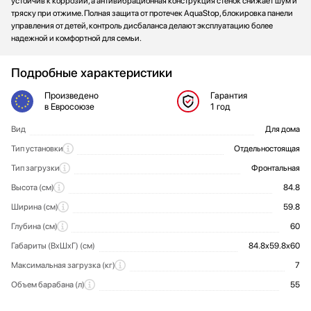
устойчив к коррозии, а антивибрационная конструкция стенок снижает шум и
тряску при отжиме. Полная защита от протечек AquaStop, блокировка панели
управления от детей, контроль дисбаланса делают эксплуатацию более
надежной и комфортной для семьи.
Подробные характеристики
Произведено
Гарантия
в Евросоюзе
1 год
Вид
Для дома
Общие характеристики
Тип установки
Отдельностоящая
Тип загрузки
Фронтальная
Высота (см)
84.8
Ширина (см)
59.8
Глубина (см)
60
Габариты (ВхШхГ) (см)
84.8х59.8х60
Максимальная загрузка (кг)
7
Объем барабана (л)
55
Количество режимов стирки
Стандартные программы:
Сигнал окончания стирки
Класс отжима
Дизайн-серия
Управление
Скорость отжима (об/мин)
Мотор
Вес (кг)
Угол открытия дверцы (°)
Защита
Интеллектуальный мотор (iQdrive)
От детей (блокировка функций
Интеллектуальная серия 300
Электронное
1400
68.5
180
Да
14
B
Режимы
Специальные программы
Функционал
Классы
Конструкция и дизайн
Управление
Характеристики отжима
Дополнительные характеристики
Технические характеристики
Установка и подключение
Безопасность