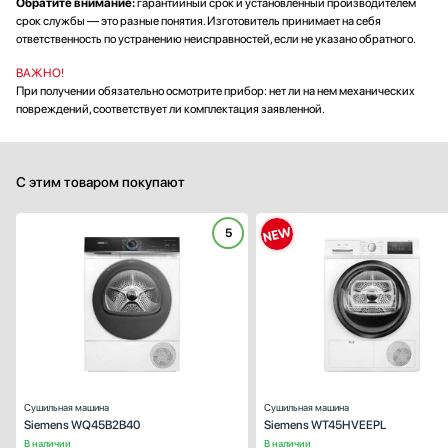
Обратите внимание:
гарантийный срок и установленный производителем
срок службы — это разные понятия. Изготовитель принимает на себя
ответственность по устранению неисправностей, если не указано обратного.
ВАЖНО!
При получении обязательно осмотрите прибор: нет ли на нем механических
повреждений, соответствует ли комплектация заявленной.
С этим товаром покупают
5
Вид:
Для до
Тип установки:
отдельностоящ
Тип сушки:
конденсационн
Ширина (см):
59
Загрузка белья (кг):
Управление:
электронн
Сушильная машина
Сушильная машина
Siemens WQ45B2B40
Siemens WT45HVEEPL
В наличии
В наличии