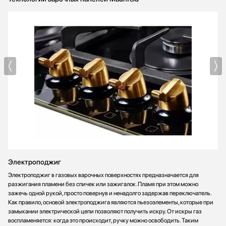
Электроподжиг
Электроподжиг в газовых варочных поверхностях предназначается для
разжигания пламени без спичек или зажигалок. Пламя при этом можно
зажечь одной рукой, просто повернув и ненадолго задержав переключатель.
Как правило, основой электроподжига являются пьезоэлементы, которые при
замыкании электрической цепи позволяют получить искру. От искры газ
воспламеняется: когда это происходит, ручку можно освободить. Таким