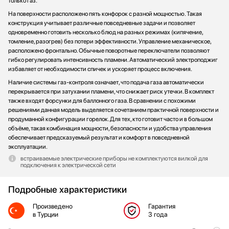
только газ.
На поверхности расположено пять конфорок с разной мощностью. Такая
конструкция учитывает различные повседневные задачи и позволяет
одновременно готовить несколько блюд на разных режимах (кипячение,
томление, разогрев) без потери эффективности. Управление механическое,
расположено фронтально. Обычные поворотные переключатели позволяют
гибко регулировать интенсивность пламени. Автоматический электроподжиг
избавляет от необходимости спичек и ускоряет процесс включения.
Наличие системы газ-контроля означает, что подача газа автоматически
перекрывается при затухании пламени, что снижает риск утечки. В комплект
также входят форсунки для баллонного газа. В сравнении с похожими
решениями данная модель выделяется сочетанием практичной поверхности и
продуманной конфигурации горелок. Для тех, кто готовит часто и в большом
объёме, такая комбинация мощности, безопасности и удобства управления
обеспечивает предсказуемый результат и комфорт в повседневной
эксплуатации.
встраиваемые электрические приборы не комплектуются вилкой для
подключения к электрической сети
Подробные характеристики
Произведено
Гарантия
в Турции
3 года