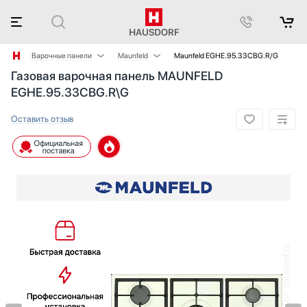
Варочные панели
Maunfeld
Maunfeld EGHE.95.33CBG.R/G
Газовая варочная панель MAUNFELD
Аксессуары
AEG
EGHE.95.33CBG.R\G
Аксессуары и принадлежности
Asko
Акустические системы
Barazza
Оставить отзыв
Аромастанции
Bertazzoni
Барбекю
BORA
Беспроводные акустические системы
Bosch
Блендеры
Brandt
Вакуумные упаковщики
De Dietrich
Варочные центры
Electrolux
Вафельницы
Elica
Вентиляторы
Faber
Весы
Falmec
Винные шкафы
Franke
Витрины
Fulgor Milano