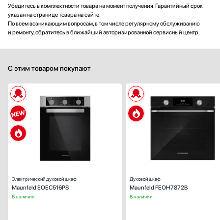
Убедитесь в комплектности товара на момент получения. Гарантийный срок
указан на странице товара на сайте.
По всем возникающим вопросам, в том числе регулярному обслуживанию
и ремонту, обратитесь в ближайший авторизированной сервисный центр.
С этим товаром покупают
Способ подключения:
электрическ
Ширина (см):
44
Объем (л):
Цвет:
нержавеющая ста
Очистка духовки:
традиционн
Число режимов работы:
Электрический духовой шкаф
Духовой шкаф
Maunfeld EOEC516PS
Maunfeld FEOH7872B
В наличии
В наличии