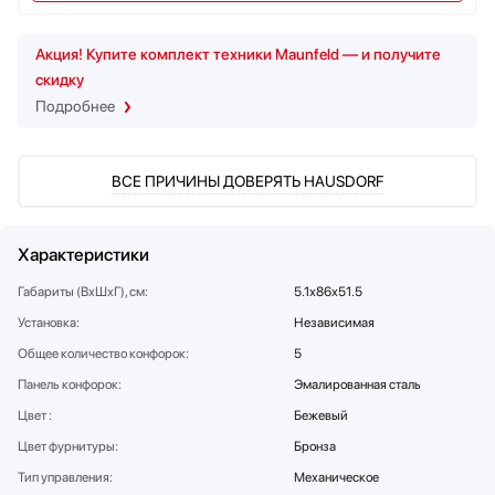
Стаканомоечные машины
Стиральные машины
Акция! Купите комплект техники Maunfeld — и получите
Сушильные машины
скидку
Телевизоры
Подробнее
Тостеры
Увлажнители воздуха
ВСЕ ПРИЧИНЫ ДОВЕРЯТЬ HAUSDORF
Утюги
Фены
Холодильники
Характеристики
Холодильное оборудование
Габариты (ВхШхГ), см:
5.1х86х51.5
Хьюмидоры
Установка:
Независимая
Чайники
Общее количество конфорок:
5
Панель конфорок:
Эмалированная сталь
Цвет :
Бежевый
Цвет фурнитуры:
Бронза
Тип управления:
Механическое