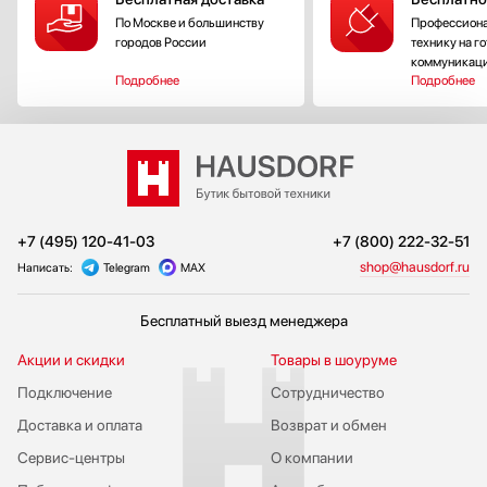
По Москве и большинству
Профессиона
городов России
технику на г
коммуникац
Подробнее
Подробнее
+7 (495) 120-41-03
+7 (800) 222-32-51
shop@hausdorf.ru
Написать:
Telegram
MAX
Бесплатный выезд менеджера
Акции и скидки
Товары в шоуруме
Подключение
Сотрудничество
Доставка и оплата
Возврат и обмен
Сервис-центры
О компании