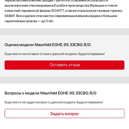
первоклассные комплектующие. При их изготовлении используется
высокопрочная стеклокерамика EuroKera производства Франции и стекло
известной германской фирмы SCHOTT, а также итальянские газовые горелки
SABAF. Все изделия отличаются современным внешним видом и большим
гарантийным сроком — до 3 лет.
Оценка модели Maunfeld EGHE.95.33CBG.R/G
Еще никто не оставил отзыв о данной модели. Будьте первыми!
Оставить отзыв
Вопросы о модели Maunfeld EGHE.95.33CBG.R/G
Еще никто не задал вопрос о данной модели. Будьте первыми!
Задать вопрос