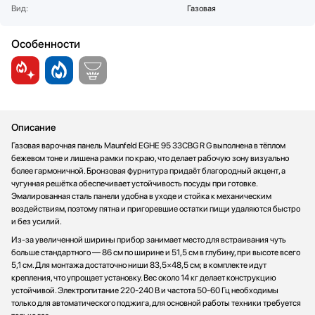
Вид:
Газовая
Особенности
Описание
Газовая варочная панель Maunfeld EGHE 95 33CBG R G выполнена в тёплом
бежевом тоне и лишена рамки по краю, что делает рабочую зону визуально
более гармоничной. Бронзовая фурнитура придаёт благородный акцент, а
чугунная решётка обеспечивает устойчивость посуды при готовке.
Эмалированная сталь панели удобна в уходе и стойка к механическим
воздействиям, поэтому пятна и пригоревшие остатки пищи удаляются быстро
и без усилий.
Из-за увеличенной ширины прибор занимает место для встраивания чуть
больше стандартного — 86 см по ширине и 51,5 см в глубину, при высоте всего
5,1 см. Для монтажа достаточно ниши 83,5×48,5 см; в комплекте идут
крепления, что упрощает установку. Вес около 14 кг делает конструкцию
устойчивой. Электропитание 220-240 В и частота 50-60 Гц необходимы
только для автоматического поджига, для основной работы техники требуется