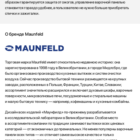
образом гарантируется защита от ожогов, управление варочной панелью
становится гораздо удобнее, а пользователю не нужно больше приобретать
спички и зажигалки.
О бренде Maunfeld
Торговая марка Maunfeld имеет относительно недавнюю историю: она
зарегистрирована в 1998 году в Великобритании, в городе Мидлсбро, где
было организовано производство кухонных вытяжек и систем очистки
воздуха. Сейчас производство бытовой техники размещается на крупных
заводах, расположенных в Польше, Франции, Турции, Китае, Словакии;
ассортимент значительно расширился и включает духовые шкафы, варочные
поверхности, микроволновые печи, посудомоечные и стиральные машины
и малую бытовую технику — например, кофемашины и кухонные комбайны.
Дизайн всех изделий «Маунфилд» по-прежнему разрабатывается
в исследовательской лаборатории в Великобритании. Особое место
в ассортименте компании по традиции занимают вытяжки всех ценовых
категорий — от экономичных до премиальных. Не менее популярны варочные
панели всех типов — их отличает самое высокое качество и только