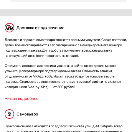
Доставка и подключение
Доставка и подключение товара являются разными услугами. Сроки поставки,
дата и время оговариваются заблаговременно с менеджером магазина при
подтверждении заказа. Для удобства покупателя возможна доставка
на следующий день (если товар есть на складе).
Стоимость доставки для техники указана на сайте, также детали можно
уточнить у оператора при подтверждении заказа. Стоимость зависит
от удаленности от МКАД (+50 руб/км), веса, габаритов товара и высоты
подъема. Стоимость за этаж (если отсутствует грузовой лифт, и не включая
холодильники Side-by-Side) — от 200 рублей.
Читать подробнее
Самовывоз
Пункт самовывоза находится по адресу: Рябиновая улица, 41. Забрать товар
самостоятельно можно только после согласования с менеджером времени и