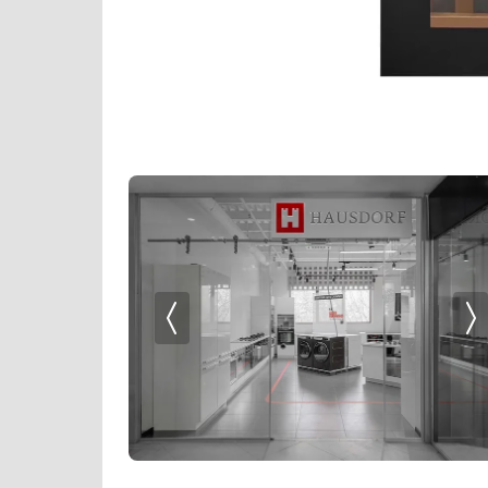
Кофемолки
Kaiser
Кухонные комбайны
Korting
Массажеры и спорт. инвентарь
KRONA
Микроволновые печи
Kuppersberg
Миксеры
La Sommeliere
Мойки
Liebherr
Мультиварки
Lofra
Мясорубки
Maunfeld
Наушники
MC Wine
Обогреватели
Meyvel
Очистители воздуха
Miele
Пароварки
Neff
Паровые шкафы для одежды
Pando
Парогенераторы
Restart
Подогреватели
Siemens
Посуда
Signature Kitchen Suite
Посудомоечные машины
Smeg
Проф. аксессуары
SUB-ZERO