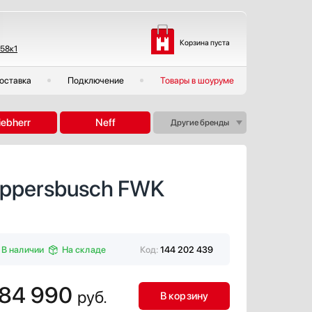
Корзина пуста
 58к1
оставка
Подключение
Товары в шоуруме
iebherr
Neff
Другие бренды
uppersbusch FWK
В наличии
На складе
Код:
144 202 439
84 990
руб.
В корзину