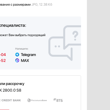
ивания с размерами
JPG, 12.38 Кб
специалиста:
может Вам выбрать подходящий
Напишите:
-04
Telegram
-52
MAX
или рассрочку
K 2800.0 S8