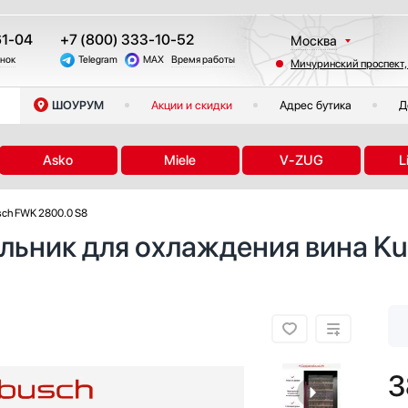
61-04
+7 (800) 333-10-52
Москва
онок
Telegram
MAX
Время работы
Мичуринский проспект,
Санкт-Петербург
Казань
ШОУРУМ
Акции и скидки
Адрес бутика
Д
Краснодар
Екатеринбург
Asko
Miele
V-ZUG
L
Тюмень
Новосибирск
ch FWK 2800.0 S8
Челябинск
льник для охлаждения вина K
Другие регионы
3