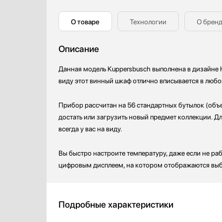
Профессиональные ледогенераторы
Teka
О товаре
Технологии
О брен
Профессиональные посудомоечные машины
V-ZUG
Пылесосы
VARD
Описание
Системы кипячения воды AquaHot
Vestfrost
Смесители
Данная модель Kuppersbusch выполнена в дизайне H
Соковыжималки
виду этот винный шкаф отлично вписывается в любо
Стаканомоечные машины
Стиральные машины
Прибор рассчитан на 56 стандартных бутылок (объе
Сушильные машины
достать или загрузить новый предмет коллекции. 
Телевизоры
всегда у вас на виду.
Тостеры
Увлажнители воздуха
Вы быстро настроите температуру, даже если не р
Утюги
цифровым дисплеем, на котором отображаются вы
Фены
Холодильники
Холодильное оборудование
Подробные характеристики
Хьюмидоры
Чайники