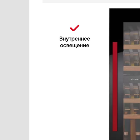
Варочные панели
Cold Vine
Варочные центры
De Dietrich
Вафельницы
Dometic
Вентиляторы
Dunavox
Весы
Electrolux
Витрины
Elica
Водонагреватели
EuroCave
Вспениватели молока
Festivo
Вытяжки
Fhiaba
Гладильные системы
Franke
Дровяные печи
Fulgor Milano
Духовые шкафы
Gaggenau
Измельчители пищевых отходов
Gorenje
Ионизаторы воды
Graude
Комби-панели, фритюрницы и грили
Haier
Конвекционные печи
Hyundai
Кондиционеры
Indel B
Кофемашины
IP