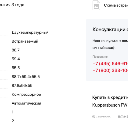
антия
3 года
Схема встра
Консультации 
Двухтемпературный
Наш консультант по
Встраиваемый
винный шкаф.
88.7
Позвоните:
59.4
+7 (495) 646-61
55.5
+7 (800) 333-10
88.7x59.4x55.5
87.8x56x55
Компрессорное
Купить в кредит 
Автоматическая
Kuppersbusch FW
1
2