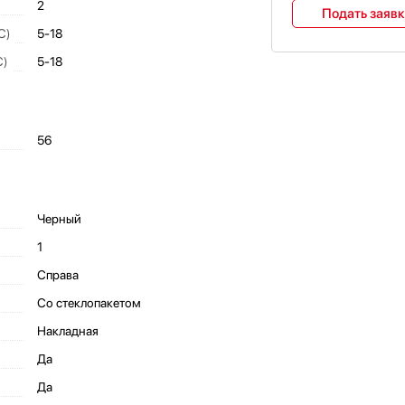
2
Подать заяв
C)
5-18
C)
5-18
56
Черный
1
Справа
Со стеклопакетом
Накладная
Да
Да