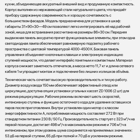
кухни, объединяющее аккуратный внешний вид и продуманную компактность.
Корпус выполнен из нержавеющей стали натурального цвета, что придаёт
прибору сдержанную современность и хорошую сочетаемость с
большинством фасадов. Модель предназначена для установки в шкаф:
габариты 31×90×30—49 см позволяют легко интегрировать её над рабочей
зоной, ниша для встраивания рассчитана на размеры 86×30 см. Передняя
выдвижная панель аккуратно прячет функциональные элементы, при этом одна
светодиодная лампа обеспечивает равномерную подсветку рабочего
пространства с цветовой температурой 4000-4500 К. Боковая панель
управления объединяет кнопочные клавиши и электронную индикацию
ступеней мощности, что делает интерфейс понятным и компактным. Материал
корпуса снижает заметность отпечатков, а масса нетто 11,7 кг и длина сетевого
кабеля 1 м упрощают монтаж и подключение без лишних излишков объёма.
Техническая часть сочетает высокую производительность и тихую работу.
Диаметр воздуховода 150 мм обеспечивает эффективный отвод или
циркуляцию, доступна опция установки угольных кассет ZD 1006 (2 шт) для
режима рециркуляции. Рабочие режимы включают шесть скоростей,
интенсивную ступень и функцию остаточного хода для удаления оставшихся
паров после приготовления. Внутри установлен один мотор с классом
энергоэффективности A, потребляемая мощность составляет 272 Вт при
стандартном питании 230 В / 50 Гц. Производительность стартует с 323 м³/ч на
первой позиции, достигает 498 м³/ч в максимальном режиме и 706 м³/ч в
интенсивном, при этом уровень шума сохраняется на приемлемых значениях:
53 дБ на первой ступени, 65 дБ при полной и 70 дБ в усиленном режиме.