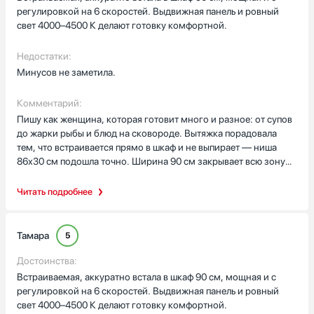
регулировкой на 6 скоростей. Выдвижная панель и ровный
свет 4000–4500 К делают готовку комфортной.
Недостатки:
Минусов не заметила.
Комментарий:
Пишу как женщина, которая готовит много и разное: от супов
до жарки рыбы и блюд на сковороде. Вытяжка порадовала
тем, что встраивается прямо в шкаф и не выпирает — ниша
86х30 см подошла точно. Ширина 90 см закрывает всю зону
плиты, выдвижная панель добавляет захват воздуха, это
реально помогает при сильных запахах. Управление боковое,
Читать подробнее
кнопки электронные понятные, видно индикацию ступеней —
удобно менять скорость в процессе готовки. На малой ступени
вытягивает достаточно (323 м3/ч), когда тушу или варю, звук
Тамара
5
не мешает, а при сильной жарке включаю интенсивный режим:
мощный поток (706 м3/ч) быстро убирает дым и запахи.
Достоинства:
Остаточный ход — приятная мелочь: после выключения
Встраиваемая, аккуратно встала в шкаф 90 см, мощная и с
вентилятор дополняет проветривание и в кухне остается
регулировкой на 6 скоростей. Выдвижная панель и ровный
свежо. Металлические жироулавливающие фильтры в
свет 4000–4500 К делают готовку комфортной.