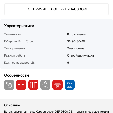
Стаканомоечные машины
ВСЕ ПРИЧИНЫ ДОВЕРЯТЬ HAUSDORF
Стиральные машины
Сушильные машины
Телевизоры
Характеристики
Тостеры
Тип вытяжки :
Встраиваемая
Увлажнители воздуха
Габариты (ВхШхГ), см:
31х90х30-49
Утюги
Тип управления:
Электронное
Фены
Холодильники
Режимы работы:
Отвод / циркуляция
Холодильное оборудование
Количество скоростей:
6
Хьюмидоры
Чайники
Особенности
Описание
Встраиваемая вытяжка Kuppersbusch DEF 9800.0 E — элегантное решение для