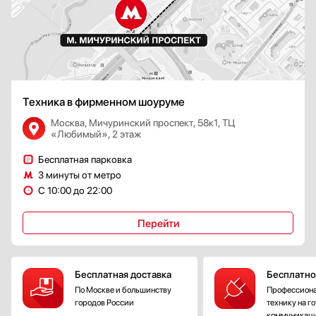
Техника в фирменном шоуруме
Москва, Мичуринский проспект, 58к1, ТЦ
«Любимый», 2 этаж
Бесплатная парковка
3 минуты от метро
С 10:00 до 22:00
Перейти
Бесплатная доставка
Бесплатно
По Москве и большинству
Профессиона
городов России
технику на г
коммуникац