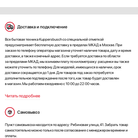
Светодиодная подсветка с нейтральной температурой хорошо
освещает рабочую поверхность, цвета естественные, лампа
одна, но света хватает. Корпус из нержавеющей стали
выглядит аккуратно и легко вписался в интерьер. В общем,
Доставка и подключение
модель сочетает в себе практичность и реальную мощность —
для семьи, где готовят часто, это удобное и продуманное
Вся бытовая техника Kuppersbusch со специальной отметкой
решение!
предусматривает бесплатную доставку в пределах МКАД в Москве. При
заказе по телефону операторы магазина уточнят наличие товара, дату и время
доставки, а также конечный адрес. Если требуется доставка по области
за пределами МКАД, мы взимаем плату по километражу: расценки вы также
можете уточнить по телефону. Для моделей, имеющихся в наличии, срок
доставки сокращается до 1 дня. Для товаров под заказ потребуется
дополнительное подтверждение после того, как товар будет доставлен
в магазин. Мы работаем ежедневно с 10:00 до 22:00 часов.
Читать подробнее
Самовывоз
Пункт самовывоза находится по адресу: Рябиновая улица, 41. Забрать товар
самостоятельно можно только после согласования с менеджером времени и
оплаты.