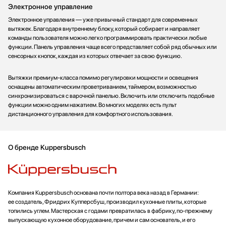
Электронное управление
Электронное управления — уже привычный стандарт для современных
вытяжек. Благодаря внутреннему блоку, который собирает и направляет
команды пользователя можно легко программировать практически любые
функции. Панель управления чаще всего представляет собой ряд обычных или
сенсорных кнопок, каждая из которых отвечает за свою функцию.
Вытяжки премиум-класса помимо регулировки мощности и освещения
оснащены автоматическим проветриванием, таймером, возможностью
синхронизироваться с варочной панелью. Включить или отключить подобные
функции можно одним нажатием. Во многих моделях есть пульт
дистанционного управления для комфортного использования.
О бренде Kuppersbusch
Компания Кuрреrsbusсh основана почти полтора века назад в Германии:
ее создатель, Фридрих Купперсбуш, производил кухонные плиты, которые
топились углем. Мастерская с годами превратилась в фабрику, по-прежнему
выпускающую кухонное оборудование, причем и сам основатель, и его