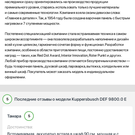
наследники сразу ориентировались на производство продукции
премиального уровня, стараясь использовать только лучшие материалы
и самые современные технологии. Компания взяла своим девизом слова:
«Главное в деталях». Так, в 1954 году была создана варочная панель с быстрым
нагревом и 7 ступенями мощности.
Постепенно специализацией компании стала встраиваемая техника в самом
широком ассортименте — она позволяла разрабатывать наполнение и дизайн
всей кухни целиком, гармонично сочетая форму и функционал. Разработки
компании, особенно в области приготовления пищи, постоянно удостаиваются
наград — таких, как Red Dot Award, Interior Innovation, Roter Punkt и других.
Любой прибор производства компании отличается безупречным качеством —
будь то варочная панель, духовой шкаф, пароварка, вытяжка, холодильник или
винный шкаф. Покупатель может заказать модель в индивидуальном
оформлении.
Последние отзывы о модели Kuppersbusch DEF 9800.0 E
5
Тамара
5
Достоинства:
Встраиваемая, аккуратно встала в шкаф 90 см, мощная и с