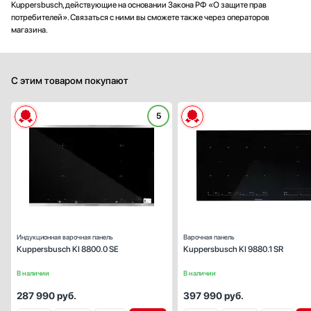
Kuppersbusch, действующие на основании Закона РФ «О защите прав
потребителей». Связаться с ними вы сможете также через операторов
магазина.
С этим товаром покупают
5
Габариты (ВхШхГ), см:
4.8х80х
Цвет :
черн
Панель конфорок:
стеклокерами
Общее количество конфорок:
Индукционная варочная панель
Варочная панель
Kuppersbusch KI 8800.0 SE
Kuppersbusch KI 9880.1 SR
В наличии
В наличии
287 990
руб.
397 990
руб.