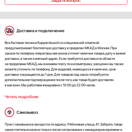
Задать вопрос
Доставка и подключение
Вся бытовая техника Kuppersbusch со специальной отметкой
предусматривает бесплатную доставку в пределах МКАД в Москве. При
заказе по телефону операторы магазина уточнят наличие товара, дату и время
доставки, а также конечный адрес. Если требуется доставка по области
за пределами МКАД, мы взимаем плату по километражу: расценки вы также
можете уточнить по телефону. Для моделей, имеющихся в наличии, срок
доставки сокращается до 1 дня. Для товаров под заказ потребуется
дополнительное подтверждение после того, как товар будет доставлен
в магазин. Мы работаем ежедневно с 10:00 до 22:00 часов.
Читать подробнее
Самовывоз
Пункт самовывоза находится по адресу: Рябиновая улица, 41. Забрать товар
самостоятельно можно только после согласования с менеджером времени и