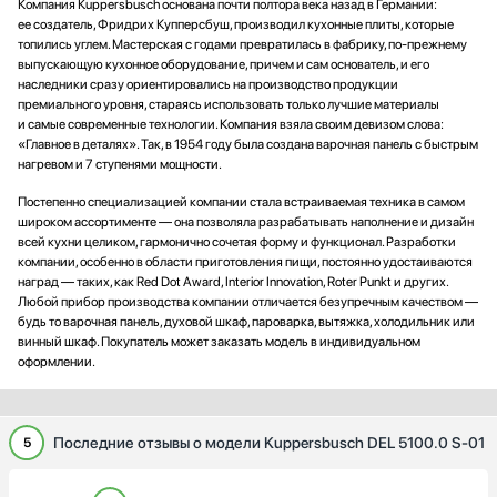
Компания Кuрреrsbusсh основана почти полтора века назад в Германии:
ее создатель, Фридрих Купперсбуш, производил кухонные плиты, которые
топились углем. Мастерская с годами превратилась в фабрику, по-прежнему
выпускающую кухонное оборудование, причем и сам основатель, и его
наследники сразу ориентировались на производство продукции
премиального уровня, стараясь использовать только лучшие материалы
и самые современные технологии. Компания взяла своим девизом слова:
«Главное в деталях». Так, в 1954 году была создана варочная панель с быстрым
нагревом и 7 ступенями мощности.
Постепенно специализацией компании стала встраиваемая техника в самом
широком ассортименте — она позволяла разрабатывать наполнение и дизайн
всей кухни целиком, гармонично сочетая форму и функционал. Разработки
компании, особенно в области приготовления пищи, постоянно удостаиваются
наград — таких, как Red Dot Award, Interior Innovation, Roter Punkt и других.
Любой прибор производства компании отличается безупречным качеством —
будь то варочная панель, духовой шкаф, пароварка, вытяжка, холодильник или
винный шкаф. Покупатель может заказать модель в индивидуальном
оформлении.
Последние отзывы о модели Kuppersbusch DEL 5100.0 S-01
5