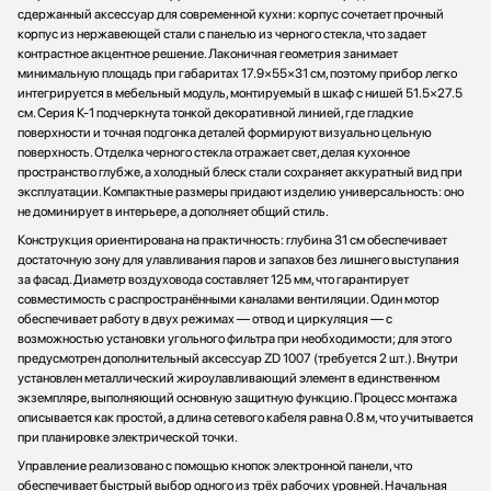
сдержанный аксессуар для современной кухни: корпус сочетает прочный
корпус из нержавеющей стали с панелью из черного стекла, что задает
контрастное акцентное решение. Лаконичная геометрия занимает
минимальную площадь при габаритах 17.9×55×31 см, поэтому прибор легко
интегрируется в мебельный модуль, монтируемый в шкаф с нишей 51.5×27.5
см. Серия К-1 подчеркнута тонкой декоративной линией, где гладкие
поверхности и точная подгонка деталей формируют визуально цельную
поверхность. Отделка черного стекла отражает свет, делая кухонное
пространство глубже, а холодный блеск стали сохраняет аккуратный вид при
эксплуатации. Компактные размеры придают изделию универсальность: оно
не доминирует в интерьере, а дополняет общий стиль.
Конструкция ориентирована на практичность: глубина 31 см обеспечивает
достаточную зону для улавливания паров и запахов без лишнего выступания
за фасад. Диаметр воздуховода составляет 125 мм, что гарантирует
совместимость с распространёнными каналами вентиляции. Один мотор
обеспечивает работу в двух режимах — отвод и циркуляция — с
возможностью установки угольного фильтра при необходимости; для этого
предусмотрен дополнительный аксессуар ZD 1007 (требуется 2 шт.). Внутри
установлен металлический жироулавливающий элемент в единственном
экземпляре, выполняющий основную защитную функцию. Процесс монтажа
описывается как простой, а длина сетевого кабеля равна 0.8 м, что учитывается
при планировке электрической точки.
Управление реализовано с помощью кнопок электронной панели, что
обеспечивает быстрый выбор одного из трёх рабочих уровней. Начальная