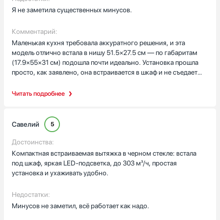
Я не заметила существенных минусов.
Комментарий:
Маленькая кухня требовала аккуратного решения, и эта
модель отлично встала в нишу 51.5×27.5 см — по габаритам
(17.9×55×31 см) подошла почти идеально. Установка прошла
просто, как заявлено, она встраивается в шкаф и не съедает
пространство на кухне. Работа мне нравится: есть режим
отвода и циркуляции, поэтому при необходимости поставила
Читать подробнее
угольные фильтры ZD 1007 (нужно две штуки) и не
заморачивалась с воздуховодом. Диаметр воздуховода 125
мм даёт представление о подключении, если решите вывести
Савелий
5
воздух наружу.
Достоинства:
Три скорости и производительность от 160 до 303 м³/ч
Компактная встраиваемая вытяжка в черном стекле: встала
оказались достаточными: при жарке лука и рыбы ставлю
под шкаф, яркая LED-подсветка, до 303 м³/ч, простая
среднюю или максимальную скорость — запах уходит быстро,
установка и ухаживать удобно.
и кухня не наполняется дымом. Уровень шума 53–67 дБ
реален: на первой скорости почти не мешает, на максимуме
Недостатки:
слышно, но терпимо. Один мотор, потребляемая мощность
Минусов не заметил, всё работает как надо.
180 Вт, класс энергопотребления D — учла это при расчёте
расходов.