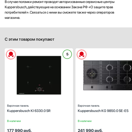
В случае поломки ремонт проводят авторизованные сервисные центры
Kuppersbusch, действующие на основании Закона РФ «О защите прав
потребителей». Связаться с ними вы сможете также через операторов
магазина.
С этим товаром покупают
5
Габариты (ВхШхГ), см:
5.4х59.8х51
Цвет :
черное стек
Панель конфорок:
стеклокерами
Общее количество конфорок:
Варочная панель
Варочная панель
Kuppersbusch KI 6330.0 SR
Kuppersbusch KG 9850.0 SE-E5
В наличии
В наличии
177 990
руб.
241 990
руб.