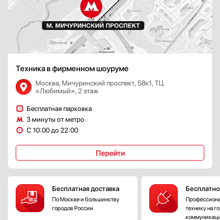
Техника в фирменном шоуруме
Москва, Мичуринский проспект, 58к1, ТЦ
«Любимый», 2 этаж
Бесплатная парковка
3 минуты от метро
С 10:00 до 22:00
Перейти
Бесплатная доставка
Бесплатно
По Москве и большинству
Профессиона
городов России
технику на г
коммуникац