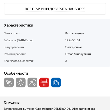
Стаканомоечные машины
ВСЕ ПРИЧИНЫ ДОВЕРЯТЬ HAUSDORF
Стиральные машины
Сушильные машины
Телевизоры
Характеристики
Тостеры
Тип вытяжки :
Встраиваемая
Увлажнители воздуха
Габариты (ВхШхГ), см:
17.9х55х31
Утюги
Тип управления:
Электронное
Фены
Холодильники
Режимы работы:
Отвод / циркуляция
Холодильное оборудование
Количество скоростей:
3
Хьюмидоры
Чайники
Особенности
Описание
Встраиваемая вытяжка Kuppersbusch DEL 5100-0 S-01 предстанет как