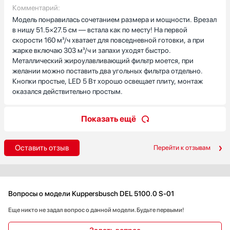
Комментарий:
Модель понравилась сочетанием размера и мощности. Врезал
Понравилось LED-освещение (5 Вт) — свет направлен на плиту
в нишу 51.5×27.5 см — встала как по месту! На первой
и реально помогает, когда готовлю вечером. Управление
скорости 160 м³/ч хватает для повседневной готовки, а при
электронное, кнопочное — простое и понятное, без лишних
жарке включаю 303 м³/ч и запахи уходят быстро.
наворотов. Жировой металлический фильтр один, и есть
Металлический жироулавливающий фильтр моется, при
возможность поставить угольные фильтры для циркуляции —
желании можно поставить два угольных фильтра отдельно.
это важно для тех, у кого нет воздуховода. Цвет чёрное стекло
Кнопки простые, LED 5 Вт хорошо освещает плиту, монтаж
с нержавеющей окантовкой смотрится современно и не
оказался действительно простым.
бросается в глаза. Единственное, на что стоит смотреть при
монтаже — длина кабеля 0,8 м, возможно, потребуется
удлинитель. В целом техника порадовала своей
Показать ещё
функциональностью и компактностью, использую с
удовольствием!
Оставить отзыв
Перейти к отзывам
Вопросы о модели Kuppersbusch DEL 5100.0 S-01
Еще никто не задал вопрос о данной модели. Будьте первыми!