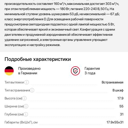
производительность составляет 160 м³/ч, максимальная достигает 303 м³/ч,
при этом потребляемая мощность — 180 Вт, питание 220-240 В, 50 Гц. На
минимальной ступени уровень шума равен 53 дБ, на максимальной — 67 дБ;
класс энергопотребления D. Для освещения рабочей поверхности
предусмотрена светодиодная подсветка с одной лампой мощностью 5 Вт,
которая обеспечивает яркий и экономичный свет. Конфигурация с одним
двигателем и продуманной аэродинамикой обеспечивает эффективное
удаление загрязнений, а электронные органы управления упрощают
эксплуатацию и настройку режимов.
Подробные характеристики
Произведено
Гарантия
в Германии
3 года
Тип вытяжки
Встраиваемая
Общие характеристики
Тип встраивания
В шкаф
Высота (см)
17.9
Ширина (см)
55
Глубина (см)
31
Габариты (ВхШхГ), см
17.9х55х31