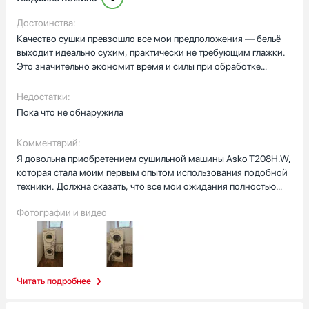
Достоинства:
Качество сушки превзошло все мои предположения — бельё
выходит идеально сухим, практически не требующим глажки.
Это значительно экономит время и силы при обработке
постиранных вещей.Продуманный дизайн и эргономика
машины впечатляют: удобная система открывания дверцы,
Недостатки:
доступ ко всем фильтрам без лишних усилий, комплектация
Пока что не обнаружила
включает крепления для установки в колонну, современный
внешний вид, гармонично вписывающийся в интерьер
Комментарий:
Я довольна приобретением сушильной машины Asko T208H.W,
которая стала моим первым опытом использования подобной
техники. Должна сказать, что все мои ожидания полностью
оправдались!Отдельно хочу отметить, что я дополнила
Фотографии и видео
комплект стиральной машиной Asko W2084.W/3 из той же
серии, и теперь у меня полноценный набор техники для стирки
и сушки белья.Приобретение этой техники стало важным
этапом в обустройстве моей новой квартиры. Каждый раз,
покупая технику в вашем интернет-магазине, я вижу, как
Читать подробнее
преображается моё жилое пространство. Качество
исполнения, функциональность и дизайн приборов полностью