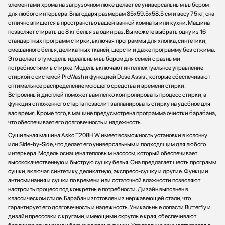
элементами хрома на загрузочном люке делает ее универсальным выбором
для любого интерьера. Благодаря размерам 85х59.5х58.5 см и весу 75 кг, она
отлично впишется в пространство вашей ванной комнаты или кухни. Машина
позволяет стирать до 8 кг белья за один раз. Вы можете выбрать одну из 16
стандартных программ стирки, включая программы для хлопка, синтетики,
смешанного белья, деликатных тканей, шерсти и даже программу без отжима.
Это делает эту модель идеальным выбором для семей с разными
потребностями в стирке. Модель включают интеллектуальное управление
стиркой с системой ProWash и функцией Dose Assist, которые обеспечивают
оптимальное распределение моющего средства и времени стирки.
Встроенный дисплей поможет вам легко контролировать процесс стирки, а
функция отложенного старта позволит запланировать стирку на удобное для
вас время. Кроме того, в машине предусмотрена программа очистки барабана,
что обеспечивает его долговечность и надежность.
Сушильная машина Asko T208H.W имеет возможность установки в колонну
или Side-by-Side, что делает его универсальным и подходящим для любого
интерьера. Модель оснащена тепловым насосом, который обеспечивает
высококачественную и быструю сушку белья. Она предлагает шесть программ
сушки, включая синтетику, деликатную, экспресс-сушку и другие. Функции
антисминания и сушки по времени или остаточной влажности позволяют
настроить процесс под конкретные потребности. Дизайн выполнен в
классическом стиле. Барабан изготовлен из нержавеющей стали, что
гарантирует его долговечность и надежность. Уникальные лопасти Butterfly и
дизайн прессовки с кругами, имеющими округлые края, обеспечивают