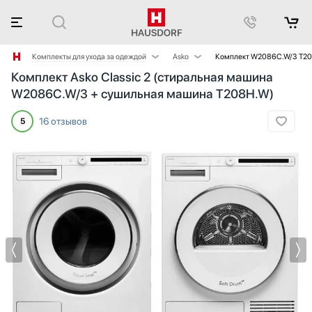
Комплекты для ухода за одеждой
Asko
Комплект W2086C.W/3 T2
Комплект Asko Classic 2 (стиральная машина
Комплекты для домашнего комфорта
Bosch
W2086C.W/3 + сушильная машина T208H.W)
Комплекты для кухни
Electrolux
Комплекты для мягкого климата
Gorenje
16 отзывов
5
Haier
Korting
Kuppersberg
Miele
Schulthess
V-ZUG
VARD