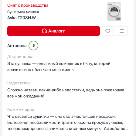
соответствуют моим ожиданиям.Остаюсь полностью
Снят с производства
довольной своим выбором и с уверенностью могу
Сушильная машина
рекомендовать эту технику другим покупателям.
Asko T208H.W
Аналоги
Антонина
5
Достоинства:
Эта сушилка — идеальный помощник в быту, который
значительно облегчает мою жизнь!
Недостатки:
Сложно назвать какие-либо недостатки, ведь она превзошла
все мои ожидания!
Комментарий:
Что касается сушилки — она стала настоящей находкой.
Больше нет необходимости тратить часы на просушку белья,
теперь весь процесс занимает считанные минуты. Устройство
работает тихо, так что я без проблем использую его даже