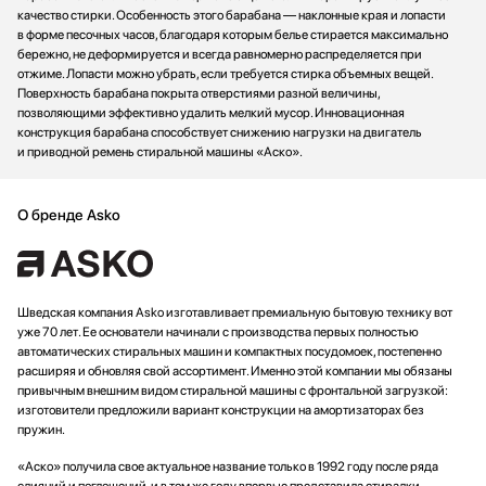
качество стирки. Особенность этого барабана — наклонные края и лопасти
в форме песочных часов, благодаря которым белье стирается максимально
бережно, не деформируется и всегда равномерно распределяется при
отжиме. Лопасти можно убрать, если требуется стирка объемных вещей.
Поверхность барабана покрыта отверстиями разной величины,
позволяющими эффективно удалить мелкий мусор. Инновационная
конструкция барабана способствует снижению нагрузки на двигатель
и приводной ремень стиральной машины «Аско».
О бренде Asko
Шведская компания Asko изготавливает премиальную бытовую технику вот
уже 70 лет. Ее основатели начинали с производства первых полностью
автоматических стиральных машин и компактных посудомоек, постепенно
расширяя и обновляя свой ассортимент. Именно этой компании мы обязаны
привычным внешним видом стиральной машины с фронтальной загрузкой:
изготовители предложили вариант конструкции на амортизаторах без
пружин.
«Аско» получила свое актуальное название только в 1992 году после ряда
слияний и поглощений, и в том же году впервые представила стиралки