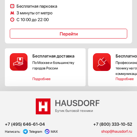
Бесплатная парковка
3 минуты от метро
С 10:00 до 22:00
Перейти
Бесплатная доставка
Бесплатно
По Москве и большинству
Профессиона
городов России
технику на г
коммуникац
Подробнее
Подробнее
+7 (495) 646-61-04
+7 (800) 333-10-52
shop@hausdorf.ru
Написать:
Telegram
MAX