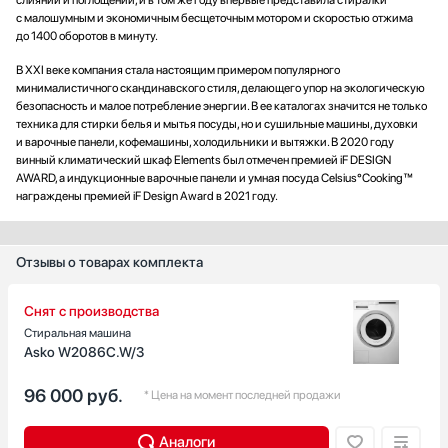
с малошумным и экономичным бесщеточным мотором и скоростью отжима
до 1400 оборотов в минуту.
В XXI веке компания стала настоящим примером популярного
минималистичного скандинавского стиля, делающего упор на экологическую
безопасность и малое потребление энергии. В ее каталогах значится не только
техника для стирки белья и мытья посуды, но и сушильные машины, духовки
и варочные панели, кофемашины, холодильники и вытяжки. В 2020 году
винный климатический шкаф Elements был отмечен премией iF DESIGN
AWARD, а индукционные варочные панели и умная посуда Celsius°Cooking™
награждены премией iF Design Award в 2021 году.
Отзывы о товарах комплекта
Снят с производства
Стиральная машина
Asko W2086C.W/3
96 000
руб.
* Цена на момент последней продажи
Аналоги