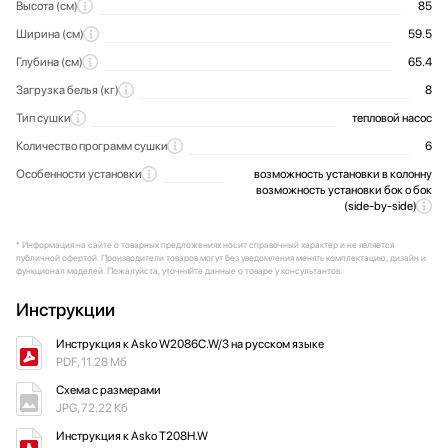
Высота (см)
85
Ширина (см)
59.5
Глубина (см)
65.4
Загрузка белья (кг)
8
Тип сушки
тепловой насос
Количество программ сушки
6
Особенности установки
возможность установки в колонну
возможность установки бок о бок
(side-by-side)
* Информация на сайте о товарных предложениях носит справочный характер и не является
публичной офертой. Производители товаров могут без уведомления менять комплектацию, дизайн и
функционал моделей. Пожалуйста, уточняйте данные о товаре у консультантов.
Инструкции
Инструкция к Asko W2086C.W/3 на русском языке
PDF, 11.28 Мб
Схема с размерами
JPG, 72.22 Кб
Инструкция к Asko T208H.W