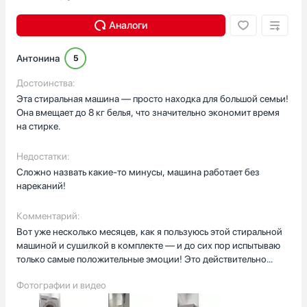
Аналоги
Антонина
5
Достоинства:
Эта стиральная машина — просто находка для большой семьи!
Она вмещает до 8 кг белья, что значительно экономит время
на стирке.
Недостатки:
Сложно назвать какие-то минусы, машина работает без
нареканий!
Комментарий:
Вот уже несколько месяцев, как я пользуюсь этой стиральной
машиной и сушилкой в комплекте — и до сих пор испытываю
только самые положительные эмоции! Это действительно
находка для тех, кто ценит комфорт, функциональность и
Фотографии и видео
экономию времени.
Стиральная машина невероятно удобная и продуманная. На