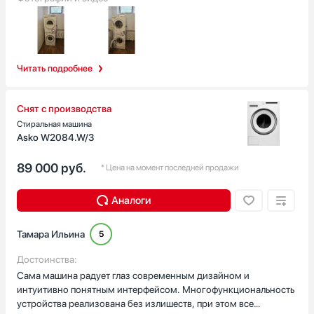
используемых программ (я, например, сохранила несколько
стиральная машина превзошла все мои ожидания. Она
своих любимых режимов).Особенно хочу отметить функцию
сочетает в себе стильный дизайн, функциональность и
очистки барабана, которой я регулярно пользуюсь примерно
практичность. Наслаждаюсь своей новой квартирой с новой
раз в месяц. Это важная процедура для поддержания
техникой.
оптимальной работы машины и продления срока её службы.
Читать подробнее
Снят с производства
Стиральная машина
Asko W2084.W/3
89 000
руб.
* Цена на момент последней продажи
Аналоги
Тамара Ильина
5
Достоинства:
Сама машина радует глаз современным дизайном и
интуитивно понятным интерфейсом. Многофункциональность
устройства реализована без излишеств, при этом все