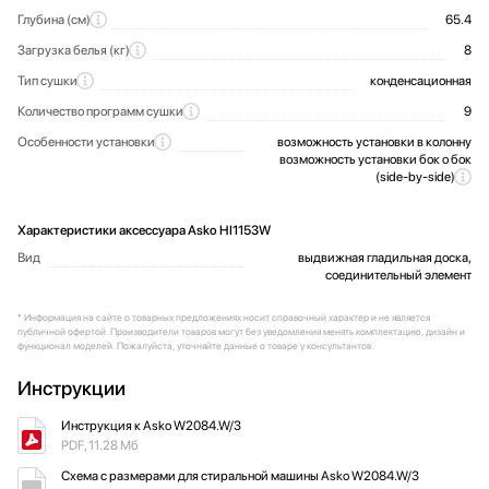
Глубина (см)
65.4
Загрузка белья (кг)
8
Тип сушки
конденсационная
Количество программ сушки
9
Особенности установки
возможность установки в колонну
возможность установки бок о бок
(side-by-side)
Характеристики аксессуара Asko HI1153W
Вид
выдвижная гладильная доска,
соединительный элемент
* Информация на сайте о товарных предложениях носит справочный характер и не является
публичной офертой. Производители товаров могут без уведомления менять комплектацию, дизайн и
функционал моделей. Пожалуйста, уточняйте данные о товаре у консультантов.
Инструкции
Инструкция к Asko W2084.W/3
PDF, 11.28 Мб
Схема с размерами для стиральной машины Asko W2084.W/3