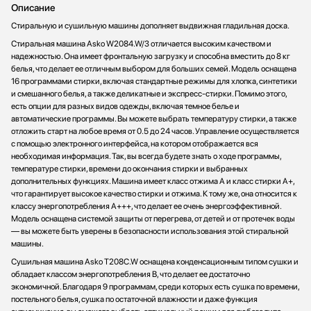
Описание
Стиральную и сушильную машины дополняет выдвижная гладильная доска.
Стиральная машина Asko W2084.W/3 отличается высоким качеством и
надежностью. Она имеет фронтальную загрузку и способна вместить до 8 кг
белья, что делает ее отличным выбором для больших семей. Модель оснащена
16 программами стирки, включая стандартные режимы для хлопка, синтетики
и смешанного белья, а также деликатные и экспресс-стирки. Помимо этого,
есть опции для разных видов одежды, включая темное белье и
автоматические программы. Вы можете выбрать температуру стирки, а также
отложить старт на любое время от 0.5 до 24 часов. Управление осуществляется
с помощью электронного интерфейса, на котором отображается вся
необходимая информация. Так, вы всегда будете знать о ходе программы,
температуре стирки, времени до окончания стирки и выбранных
дополнительных функциях. Машина имеет класс отжима A и класс стирки A+,
что гарантирует высокое качество стирки и отжима. К тому же, она относится к
классу энергопотребления A+++, что делает ее очень энергоэффективной.
Модель оснащена системой защиты от перегрева, от детей и от протечек воды
— вы можете быть уверены в безопасности использования этой стиральной
машины.
Сушильная машина Asko T208C.W оснащена конденсационным типом сушки и
обладает классом энергопотребления B, что делает ее достаточно
экономичной. Благодаря 9 программам, среди которых есть сушка по времени,
постельного белья, сушка по остаточной влажности и даже функция