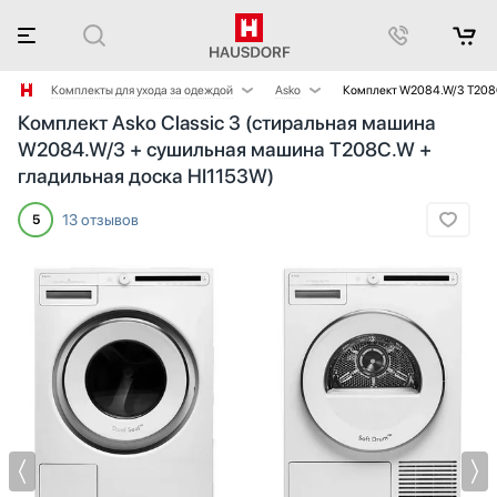
Комплекты для ухода за одеждой
Asko
Комплект W2084.W/3 T208
Комплект Asko Classic 3 (стиральная машина
Комплекты для домашнего комфорта
Bosch
W2084.W/3 + сушильная машина T208C.W +
Комплекты для кухни
Electrolux
гладильная доска HI1153W)
Комплекты для мягкого климата
Gorenje
Haier
13 отзывов
5
Korting
Kuppersberg
Miele
Schulthess
V-ZUG
VARD