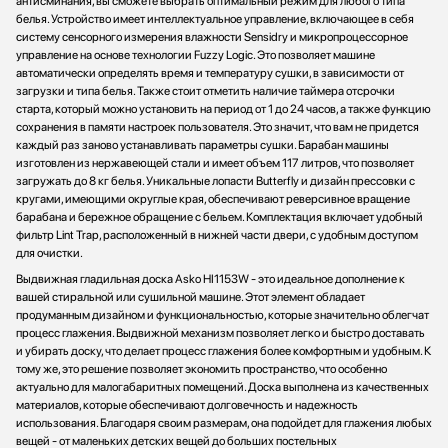
антисминания, вы сможете выбрать оптимальный режим для любого типа
белья. Устройство имеет интеллектуальное управление, включающее в себя
систему сенсорного измерения влажности Sensidry и микропроцессорное
управление на основе технологии Fuzzy Logic. Это позволяет машине
автоматически определять время и температуру сушки, в зависимости от
загрузки и типа белья. Также стоит отметить наличие таймера отсрочки
старта, который можно установить на период от 1 до 24 часов, а также функцию
сохранения в памяти настроек пользователя. Это значит, что вам не придется
каждый раз заново устанавливать параметры сушки. Барабан машины
изготовлен из нержавеющей стали и имеет объем 117 литров, что позволяет
загружать до 8 кг белья. Уникальные лопасти Butterfly и дизайн прессовки с
кругами, имеющими округлые края, обеспечивают реверсивное вращение
барабана и бережное обращение с бельем. Комплектация включает удобный
фильтр Lint Trap, расположенный в нижней части двери, с удобным доступом
для очистки.
Выдвижная гладильная доска Asko HI1153W - это идеальное дополнение к
вашей стиральной или сушильной машине. Этот элемент обладает
продуманным дизайном и функциональностью, которые значительно облегчат
процесс глажения. Выдвижной механизм позволяет легко и быстро доставать
и убирать доску, что делает процесс глажения более комфортным и удобным. К
тому же, это решение позволяет экономить пространство, что особенно
актуально для малогабаритных помещений. Доска выполнена из качественных
материалов, которые обеспечивают долговечность и надежность
использования. Благодаря своим размерам, она подойдет для глажения любых
вещей - от маленьких детских вещей до больших постельных