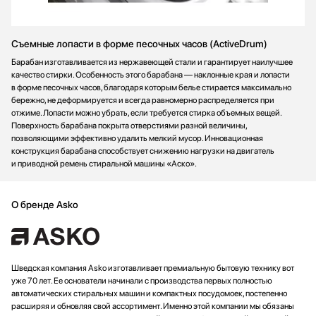
Съемные лопасти в форме песочных часов (ActiveDrum)
Барабан изготавливается из нержавеющей стали и гарантирует наилучшее
качество стирки. Особенность этого барабана — наклонные края и лопасти
в форме песочных часов, благодаря которым белье стирается максимально
бережно, не деформируется и всегда равномерно распределяется при
отжиме. Лопасти можно убрать, если требуется стирка объемных вещей.
Поверхность барабана покрыта отверстиями разной величины,
позволяющими эффективно удалить мелкий мусор. Инновационная
конструкция барабана способствует снижению нагрузки на двигатель
и приводной ремень стиральной машины «Аско».
О бренде Asko
Шведская компания Asko изготавливает премиальную бытовую технику вот
уже 70 лет. Ее основатели начинали с производства первых полностью
автоматических стиральных машин и компактных посудомоек, постепенно
расширяя и обновляя свой ассортимент. Именно этой компании мы обязаны