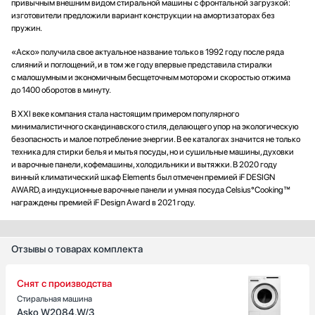
привычным внешним видом стиральной машины с фронтальной загрузкой:
изготовители предложили вариант конструкции на амортизаторах без
пружин.
«Аско» получила свое актуальное название только в 1992 году после ряда
слияний и поглощений, и в том же году впервые представила стиралки
с малошумным и экономичным бесщеточным мотором и скоростью отжима
до 1400 оборотов в минуту.
В XXI веке компания стала настоящим примером популярного
минималистичного скандинавского стиля, делающего упор на экологическую
безопасность и малое потребление энергии. В ее каталогах значится не только
техника для стирки белья и мытья посуды, но и сушильные машины, духовки
и варочные панели, кофемашины, холодильники и вытяжки. В 2020 году
винный климатический шкаф Elements был отмечен премией iF DESIGN
AWARD, а индукционные варочные панели и умная посуда Celsius°Cooking™
награждены премией iF Design Award в 2021 году.
Отзывы о товарах комплекта
Снят с производства
Стиральная машина
Asko W2084.W/3