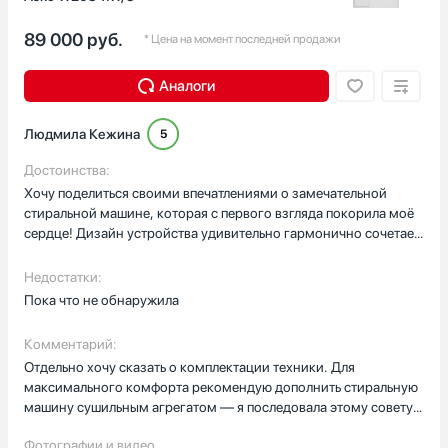
89 000
руб.
* Цена на момент последней продажи
Аналоги
Людмила Кежина
5
Достоинства:
Хочу поделиться своими впечатлениями о замечательной
стиральной машине, которая с первого взгляда покорила моё
сердце! Дизайн устройства удивительно гармонично сочетает
в себе классическую простоту и современный стиль — никаких
лишних деталей, только элегантные линии и продуманные
Недостатки:
формы.Вместимость машины впечатляет — целых 8
Пока что не обнаружила
килограммов! Это позволяет без проблем стирать объёмные
вещи: одеяла, пледы и другие крупные предметы домашнего
Комментарий:
текстиля прекрасно помещаются и отлично
Отдельно хочу сказать о комплектации техники. Для
отстирываются.Программный набор радует разнообразием:
максимального комфорта рекомендую дополнить стиральную
стандартные режимы с возможностью выбора температурного
машину сушильным агрегатом — я последовала этому совету и
режима, специальные программы, разработанные специально
приобрела сушильную машину Asko T208H.W из той же серии,
для этой модели, удобная функция сохранения часто
Фотографии и видео
что создало идеальный тандем для ухода за бельём.В целом,