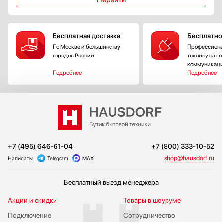
Бесплатная доставка
Бесплатно
По Москве и большинству
Профессиона
городов России
технику на г
коммуникац
Подробнее
Подробнее
+7 (495) 646-61-04
+7 (800) 333-10-52
shop@hausdorf.ru
Написать:
Telegram
MAX
Бесплатный выезд менеджера
Акции и скидки
Товары в шоуруме
Подключение
Сотрудничество