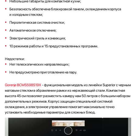
Небольшие габариты для компактной кухни;
Безопасность обеспечена блокировкой панели, охлаждением корпуса
и холодным стеклом;
Пиролитическая система очистки;
Автоматическое отключение;
Электрический гриль и конвекция;
10 режимов работы и 15 предустановленных программ.
Недостатки:
Нет телескопических направляющих;
Не предусмотрено приготовление на пару.
Gorenje BCMS598S19X
- функциональная модель из линейки Superior с черным
матовым стеклом в обрамлении рамки из нержавеющей стали. Компактная
высота 45 см позволяет разместить камеру нам 50 литров с большим набором
дополнительных режимов. Корпус защищен специальной системой
охлаждения, а электронное управление помогает максимально точно
установить необходимые параметры для сложных блюд.