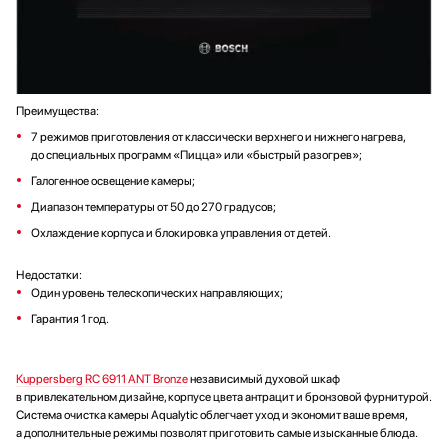
Преимущества:
7 режимов приготовления от классически верхнего и нижнего нагрева,
до специальных программ «Пицца» или «быстрый разогрев»;
Галогенное освещение камеры;
Диапазон температуры от 50 до 270 градусов;
Охлаждение корпуса и блокировка управления от детей.
Недостатки:
Один уровень телескопических направляющих;
Гарантия 1 год.
Kuppersberg RC 6911 ANT Bronze
независимый духовой шкаф
в привлекательном дизайне, корпусе цвета антрацит и бронзовой фурнитурой.
Система очистка камеры Aqualytic облегчает уход и экономит ваше время,
а дополнительные режимы позволят приготовить самые изысканные блюда.