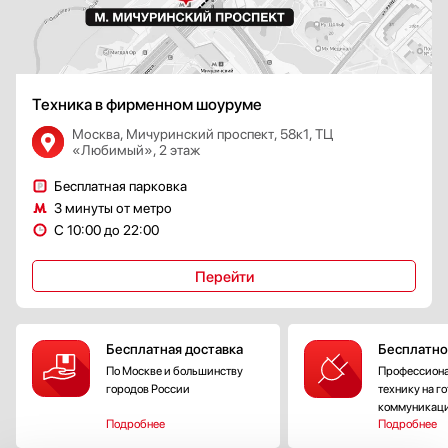
Техника в фирменном шоуруме
Москва, Мичуринский проспект, 58к1, ТЦ
«Любимый», 2 этаж
Бесплатная парковка
3 минуты от метро
С 10:00 до 22:00
Перейти
Бесплатная доставка
Бесплатно
По Москве и большинству
Профессиона
городов России
технику на г
коммуникац
Подробнее
Подробнее