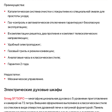
Преимущества:
Каталитическая система очистки с покрытием из специальной эмали для
простоты ухода;
Газ-контроль и автоматическое отключения гарантируют безопасную
эксплуатацию;
В комплектации решетка, два противня и комплект телескопических
направляющих;
Удобный электроподжиг;
Газовый гриль и режим конвекции;
Аналоговые часы в классическом стиле;
Гарантия 2 года.
Недостатки:
Механическое управление.
Электрические духовые шкафы
Smeg SF750PO
— многофункциональная духовка с 5 уровнями приготовления
и камерой на 72 литра. Внешнее оформление выполнено в классическом стиле
со стеклом в виде отверстия дровяной печи и латунной фурнитурой. Панель
управления организована двумя поворотными рычагами и аналоговыми