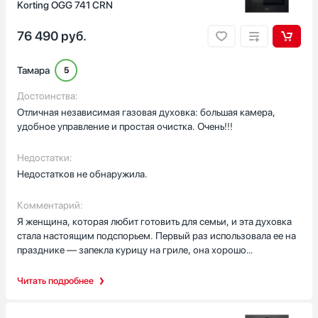
Korting OGG 741 CRN
76 490
руб.
Тамара
5
Достоинства:
Отличная независимая газовая духовка: большая камера,
удобное управление и простая очистка. Очень!!!
Недостатки:
Недостатков не обнаружила.
Комментарий:
Я женщина, которая любит готовить для семьи, и эта духовка
стала настоящим подспорьем. Первый раз использовала ее на
празднике — запекла курицу на гриле, она хорошо
подрумянилась благодаря газовому грилю и конвекции, а
внутри осталось достаточно места для большого противня.
Читать подробнее
Телескопические направляающие сильно упростили
доставание горячих блюд, и я не боялась вытащить глубокий