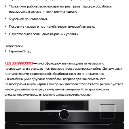
11 режимов работы, включающих нагрев, гриль, паровую обработку,
разморозку и автоматически режим «шеф»;
5 уровней приготовления;
Покрытие камеры и противней пиролитической эмалью;
Двухстороннее освещение на разных уровнях.
Недостатки:
Гарантия 1 год.
AEG BSK999330M
— многофункциональная модель от немецкого
производителя в стандартном размере и современном дизайне. Для духовки
доступно применение паровой обработки как в моно-режиме, так
и в комбинации с другими способами нагрева для максимального
разнообразия в кулинарии. Сенсорный дисплей отображает и регулирует все
необходимые параметры, а внутренняя камера на 70 литров покрыта
специально эмалью для простого ухода за поверхностью.