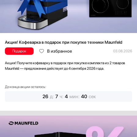
Акция! Кофеварка в подарок при покупке техники Maunfeld
В избранное
Подарок
03.08.2026
Акция! Получите кофеварку в подарок при покупке комплекта из 2 товаров
Maunfeld — предложение действует до 4 сентября 2026 года.
До конца акции осталось:
26
д
:
7
ч
:
4
мин
:
38
сек