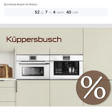
До конца акции осталось:
52
д
:
7
ч
:
4
мин
:
38
сек