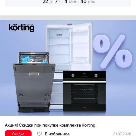
22
д
:
7
ч
:
4
мин
:
38
сек
Акция! Скидки при покупке комплекта Korting
В избранное
Скидка
31.07.2026