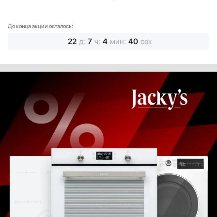
До конца акции осталось:
22
д
:
7
ч
:
4
мин
:
38
сек