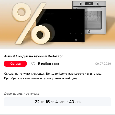
Акция! Скидки на технику Bertazzoni
В избранное
Скидка
09.07.2026
Скидки на популярные модели Bertazzoni действуют до окончания стока.
Приобретите качественную технику по выгодной цене.
До конца акции осталось:
22
д
:
15
ч
:
4
мин
:
38
сек