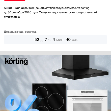
Акция! Скидки до 100% действуют при покупке комплекта Korting
до 30 сентября 2026 года! Скидка предоставляется на товар с меньшей
стоимостью.
До конца акции осталось:
52
д
:
7
ч
:
4
мин
:
38
сек