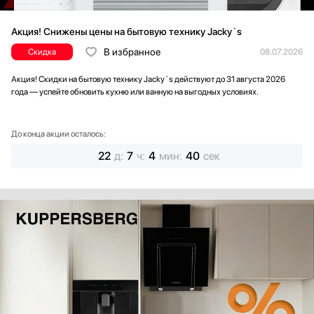
Акция! Снижены цены на бытовую технику Jacky`s
В избранное
Скидка
08.07.2026
Акция! Скидки на бытовую технику Jacky`s действуют до 31 августа 2026
года — успейте обновить кухню или ванную на выгодных условиях.
До конца акции осталось:
22
д
:
7
ч
:
4
мин
:
38
сек