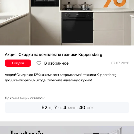
Акция! Скидки на комплекты техники Kuppersberg
В избранное
Скидка
07.07.2026
Акция! Скидка до 12% на комплект встраиваемой техники Kuppersberg
до 30 сентября 2026 года. Соберите идеальную кухню!
До конца акции осталось:
52
д
:
7
ч
:
4
мин
:
38
сек