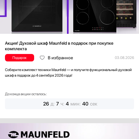
Акция! Духовой шкаф Maunfeld в подарок при покупке
комплекта
В избранное
Подарок
03.08.2026
Соберите комплект техники Maunfeld — и получите функциональный духовой
шкаф в подарок до 4 сентября 2026 года!
До конца акции осталось:
26
д
:
7
ч
:
4
мин
:
38
сек