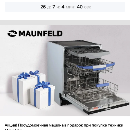
26
д
:
7
ч
:
4
мин
:
38
сек
Акция! Посудомоечная машина в подарок при покупке техники