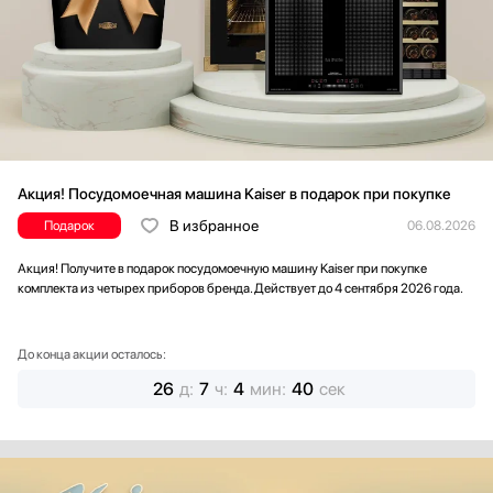
Акция! Посудомоечная машина Kaiser в подарок при покупке
В избранное
Подарок
06.08.2026
Акция! Получите в подарок посудомоечную машину Kaiser при покупке
комплекта из четырех приборов бренда. Действует до 4 сентября 2026 года.
До конца акции осталось:
26
д
:
7
ч
:
4
мин
:
38
сек