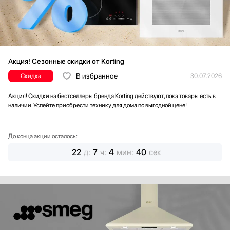
Акция! Сезонные скидки от Korting
В избранное
Скидка
30.07.2026
Акция! Скидки на бестселлеры бренда Korting действуют, пока товары есть в
наличии. Успейте приобрести технику для дома по выгодной цене!
До конца акции осталось:
22
д
:
7
ч
:
4
мин
:
38
сек