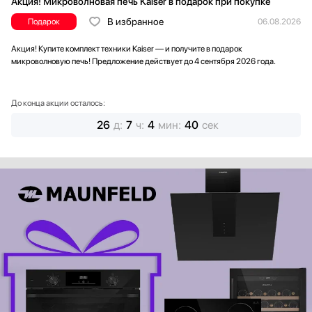
Акция! Микроволновая печь Kaiser в подарок при покупке
В избранное
Подарок
06.08.2026
Акция! Купите комплект техники Kaiser — и получите в подарок
микроволновую печь! Предложение действует до 4 сентября 2026 года.
До конца акции осталось:
26
д
:
7
ч
:
4
мин
:
38
сек