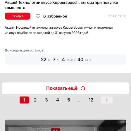
Акция! Технологии вкуса Kuppersbusch: выгода при покупке
комплекта
В избранное
Скидка
25.06.2026
Акция! Исследуйте технологии вкуса Kuppersbusch — купите комплект
из двух приборов со скидкой до 31 августа 2026 года!
До конца акции осталось:
22
д
:
7
ч
:
4
мин
:
38
сек
Показать ещё
1
2
3
4
5
...
12