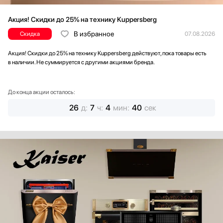
Акция! Скидки до 25% на технику Kuppersberg
В избранное
Скидка
07.08.2026
Акция! Скидки до 25% на технику Kuppersberg действуют, пока товары есть
в наличии. Не суммируется с другими акциями бренда.
До конца акции осталось:
26
д
:
7
ч
:
4
мин
:
38
сек