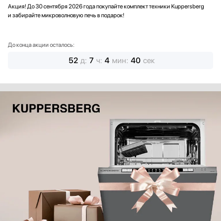
Акция! До 30 сентября 2026 года покупайте комплект техники Kuppersberg
и забирайте микроволновую печь в подарок!
До конца акции осталось:
52
д
:
7
ч
:
4
мин
:
38
сек