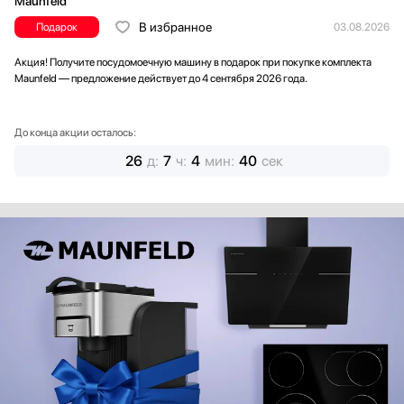
Maunfeld
В избранное
Подарок
03.08.2026
Акция! Получите посудомоечную машину в подарок при покупке комплекта
Maunfeld — предложение действует до 4 сентября 2026 года.
До конца акции осталось:
26
д
:
7
ч
:
4
мин
:
38
сек