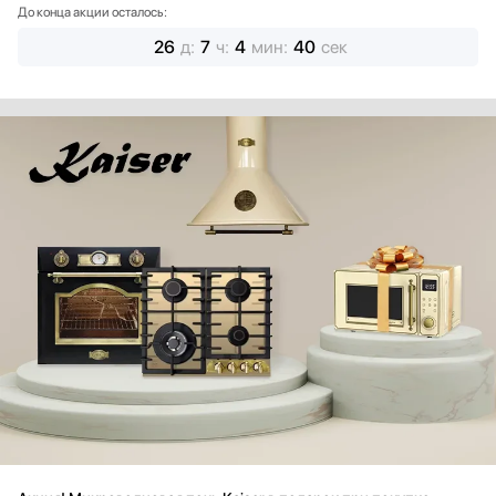
До конца акции осталось:
26
д
:
7
ч
:
4
мин
:
38
сек