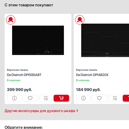
С этим товаром покупают
Габариты (ВхШхГ), см:
6х90.5х51
Цвет :
черн
Панель конфорок:
стеклокерами
Общее количество конфорок:
Варочная панель
Варочная панель
De Dietrich DPI595ABT
De Dietrich DPI4820X
В наличии
В наличии
399 990
руб.
184 990
руб.
Другие аксессуары для духового шкафа
Обратите внимание: