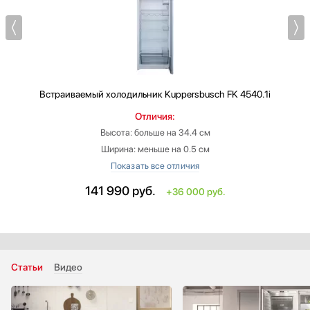
Встраиваемый холодильник
Kuppersbusch FK 4540.1i
Отличия:
Высота: больше на 34.4 см
Ширина: меньше на 0.5 см
Габариты (ВхШхГ): 121х54х54.5 см
Габариты ниши для встраивания (ВхШхГ): 121.8-122.8х56х55.5 см
141 990
руб.
+36 000 руб.
Климатический класс: SN-ST
Общий объем: больше на 72 л
Статьи
Видео