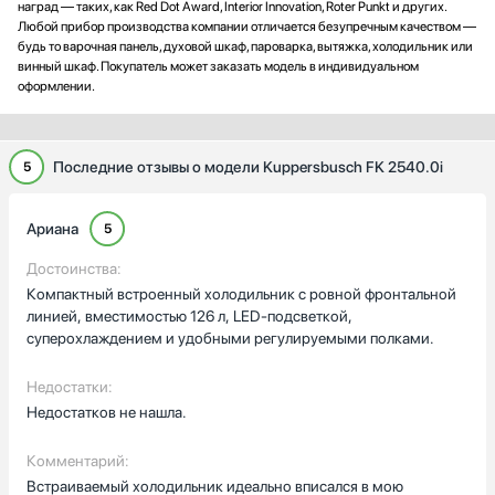
наград — таких, как Red Dot Award, Interior Innovation, Roter Punkt и других.
Любой прибор производства компании отличается безупречным качеством —
будь то варочная панель, духовой шкаф, пароварка, вытяжка, холодильник или
винный шкаф. Покупатель может заказать модель в индивидуальном
оформлении.
Последние отзывы о модели Kuppersbusch FK 2540.0i
5
Ариана
5
Достоинства:
Компактный встроенный холодильник с ровной фронтальной
линией, вместимостью 126 л, LED-подсветкой,
суперохлаждением и удобными регулируемыми полками.
Недостатки:
Недостатков не нашла.
Комментарий:
Встраиваемый холодильник идеально вписался в мою