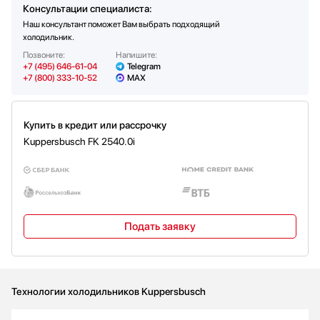
Подставка для яиц
Потребление энергии (кВт)
0.75
Да
Консультации специалиста:
Функция суперохлаждения
Уровень шума (дб)
Да
29
Наш консультант поможет Вам выбрать подходящий
холодильник.
Длина шнура электропитания (м)
2.15
Позвоните:
Напишите:
Вес нетто (кг)
28.8
+7 (495) 646-61-04
Telegram
+7 (800) 333-10-52
MAX
Вес брутто (кг)
32
Купить в кредит или рассрочку
Kuppersbusch FK 2540.0i
Подать заявку
Технологии холодильников Kuppersbusch