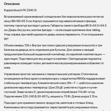
Описание
Kuppersbusch FK 2540.0i
Встраиваемый однокамерный холодильник без морозильника рассчитан на
нишу 88×56×55.5 см. Корпус скрывается под навеской вашего фасада,
поэтому гарнитур выглядит цельно. Габариты самого прибора 86.6×54.5×54.5
см. Дверь без ручки, монтаж фасада — скользящее крепление door sliding.
Упор справа, при необходимости дверь можно перевесить. Угол открывания
90°.
Объем камеры 126 л. Внутри три полки (две регулируемые по высоте) и три
балкона на дверце, есть отделение для бутылок. Для зелени и овощей
предусмотрен большой выдвижной контейнер; по серийной комплектации —
один ящик. Подставка для яиц входит в комплект. Светодиодная подсветка
равномерно освещает полки, автоматическое размораживание избавляет от
инея.
Управление простое: механика с поворотным регулятором. Статическое
охлаждение на базе одного компрессора с хладагентом R600a поддерживает
стабильную температуру. Климатический класс SN—T — работа в широком
диапазоне наружных температур. Шум 29 дБ: уместен в студии и кухне-
гостиной. Энергокласс E, ориентировочное потребление 114 кВт·ч/год.
Подключение 220-240 В, 50-60 Гц; мощность 75 Вт. Длина шнура 2.15 м.
Подходит для хранения свежих продуктов, напитков и готовых блюд.
Компоновка легко подстраивается: переставляйте регулируемые полки,