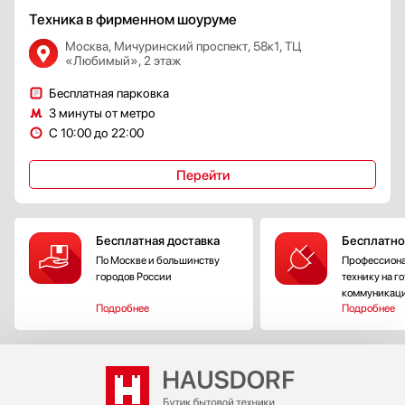
Техника в фирменном шоуруме
Москва, Мичуринский проспект, 58к1, ТЦ
«Любимый», 2 этаж
Бесплатная парковка
3 минуты от метро
С 10:00 до 22:00
Перейти
Бесплатная доставка
Бесплатно
По Москве и большинству
Профессиона
городов России
технику на г
коммуникац
Подробнее
Подробнее