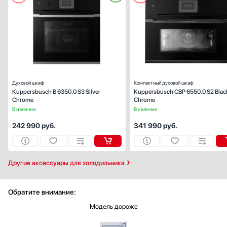
Способ подключения:
электрическ
Ширина (см):
59
Объем (л):
Цвет:
черное стек
Очистка духовки:
традиционн
Число режимов работы:
Духовой шкаф
Компактный духовой шкаф
Kuppersbusch B 6350.0 S3 Silver
Kuppersbusch CBP 6550.0 S2 Blac
Chrome
Chrome
В наличии
В наличии
242 990
руб.
341 990
руб.
Другие аксессуары для холодильника
Обратите внимание:
Модель дороже