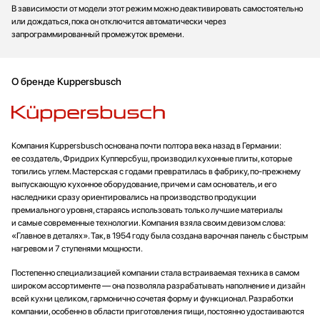
В зависимости от модели этот режим можно деактивировать самостоятельно
или дождаться, пока он отключится автоматически через
запрограммированный промежуток времени.
О бренде Kuppersbusch
Компания Кuрреrsbusсh основана почти полтора века назад в Германии:
ее создатель, Фридрих Купперсбуш, производил кухонные плиты, которые
топились углем. Мастерская с годами превратилась в фабрику, по-прежнему
выпускающую кухонное оборудование, причем и сам основатель, и его
наследники сразу ориентировались на производство продукции
премиального уровня, стараясь использовать только лучшие материалы
и самые современные технологии. Компания взяла своим девизом слова:
«Главное в деталях». Так, в 1954 году была создана варочная панель с быстрым
нагревом и 7 ступенями мощности.
Постепенно специализацией компании стала встраиваемая техника в самом
широком ассортименте — она позволяла разрабатывать наполнение и дизайн
всей кухни целиком, гармонично сочетая форму и функционал. Разработки
компании, особенно в области приготовления пищи, постоянно удостаиваются