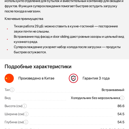
используйте отделение для бутылок и вместительный контейнер для овощей и
фруктов. Функция суперохлаждения помогает быстрее остудить загрузку
после похода в магазин.
Ключевые преимущества
Тихая работа 29 дБ: можно ставить в кухне-гостиной — посторонние
звуки почти не слышны.
Встраивание под фасад и door sliding дают ровные зазоры и цельный вид
кухонного ряда.
Суперохлаждение ускоряет набор холода после загрузки — продукты
быстрее остужаются.
Подробные характеристики
Произведено
в Китае
Гарантия
3 года
Тип
Встраиваемый
Общие характеристики
Вид
Холодильник без морозильника
Высота (см)
86.6
Ширина (см)
54.5
Глубина (см)
54.5