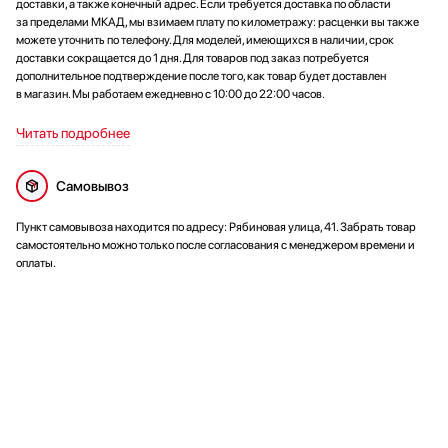
доставки, а также конечный адрес. Если требуется доставка по области
поднять холодильник с помощью соседа без проблем.
за пределами МКАД, мы взимаем плату по километражу: расценки вы также
Единственное, что учла заранее — отсутствие морозильной
можете уточнить по телефону. Для моделей, имеющихся в наличии, срок
камеры; у меня есть отдельная морозилка, поэтому это не
доставки сокращается до 1 дня. Для товаров под заказ потребуется
стало минусом. В повседневной жизни техника оказалась
дополнительное подтверждение после того, как товар будет доставлен
в магазин. Мы работаем ежедневно с 10:00 до 22:00 часов.
удобной, практичной и надёжной, и мне нравится, как она
упрощает рутину на кухне.
Читать подробнее
Самовывоз
Пункт самовывоза находится по адресу: Рябиновая улица, 41. Забрать товар
самостоятельно можно только после согласования с менеджером времени и
оплаты.