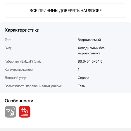
Соковыжималки
SUB-ZERO
ВСЕ ПРИЧИНЫ ДОВЕРЯТЬ HAUSDORF
Стаканомоечные машины
Teka
Стиральные машины
Toshiba
Сушильные машины
V-ZUG
Характеристики
Телевизоры
VARD
Тип:
Встраиваемый
Тостеры
Vestfrost
Вид:
Холодильник без
Увлажнители воздуха
Viking
морозильника
Утюги
Zigmund Shtain
Габариты (ВхШхГ) (см):
86.6х54.5х54.5
Фены
Количество камер:
1
Холодильное оборудование
Дверной упор:
Справа
Хьюмидоры
Чайники
Возможность перевешивания двери:
Есть
Особенности