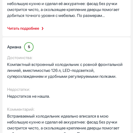
небольшую кухню и сделал её аккуратнее: фасад без ручки
смотрится чисто, а скользящее крепление дверцы помогает
добиться точного уровня с мебелью. По размерам
(86,6×54,5×54,5 см) он компактный, но по факту внутри
порядок: три полки, две регулируемые, большой ящик для
Читать подробнее
овощей и три полки на дверце отлично организуют продукты.
Подставка для бутылок спасает, когда нужно поставить
высокую бутылку, а лоток для яиц всегда под рукой.
Ариана
5
Светодиодная подсветка равномерно освещает камеру, и
утром я быстро нахожу йогурты. Управление простое —
Достоинства:
механический поворотный регулятор понятен с первого
Компактный встроенный холодильник с ровной фронтальной
взгляда. Функция суперохлаждения очень выручила перед
линией, вместимостью 126 л, LED-подсветкой,
праздником: быстро охладила напитки и торт, всё пришло в
суперохлаждением и удобными регулируемыми полками.
нужную температуру. Автоматическое размораживание
экономит время — забыла про регулярную чистку морозилки,
Недостатки:
потому что её тут нет. Для меня важно было
Недостатков не нашла.
энергопотребление: около 114 кВт·ч в год — это приятно.
Уровень шума 29 дБ практически не мешает разговорам или
Комментарий:
просмотру телевизора. Монтаж прошёл гладко: ниша
Встраиваемый холодильник идеально вписался в мою
88×56×55,5 см подошла точно, длины шнура 2,15 м хватило
небольшую кухню и сделал её аккуратнее: фасад без ручки
для подключения, а возможность перевешивания двери и угол
смотрится чисто, а скользящее крепление дверцы помогает
открытия в 90° помогли поставить модель в узком