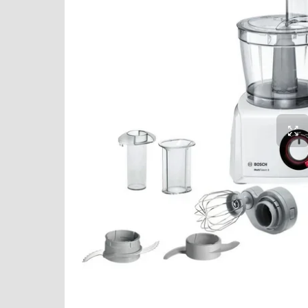
Варочные панели
Варочные центры
Вафельницы
Вентиляторы
Весы
Винные шкафы
Витрины
Водонагреватели
Вспениватели молока
Вытяжки
Гладильные системы
Дровяные печи
Духовые шкафы
Измельчители пищевых отходов
Ионизаторы воды
Комби-панели, фритюрницы и грили
Конвекционные печи
Кондиционеры