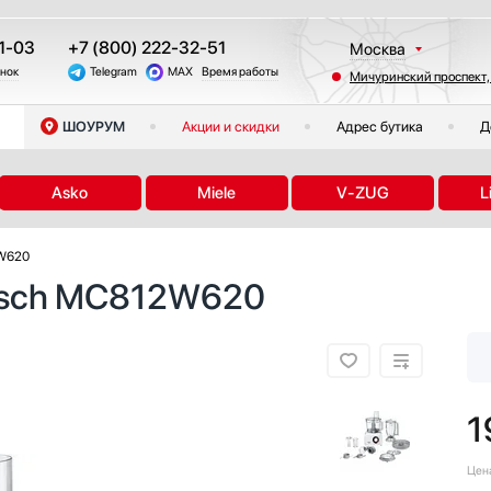
1-03
+7 (800) 222-32-51
Москва
онок
Telegram
MAX
Время работы
Мичуринский проспект,
Санкт-Петербург
Казань
ШОУРУМ
Акции и скидки
Адрес бутика
Д
Краснодар
Екатеринбург
Asko
Miele
V-ZUG
L
Тюмень
Новосибирск
W620
Челябинск
osch MC812W620
Другие регионы
1
Цен