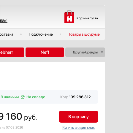
Корзина пуста
 58к1
оставка
Подключение
Товары в шоуруме
iebherr
Neff
Другие бренды
В наличии
На складе
Код:
199 286 312
9 160
руб.
В корзину
Купить в один клик
а на 07.08.2026