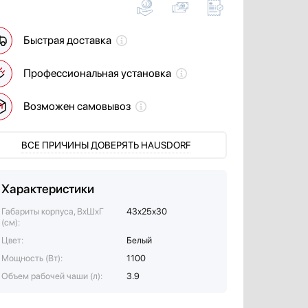
Быстрая доставка
Профессиональная установка
Возможен самовывоз
ВСЕ ПРИЧИНЫ ДОВЕРЯТЬ HAUSDORF
Характеристики
Габариты корпуса, ВxШxГ
43х25х30
(см):
Цвет:
Белый
Мощность (Вт):
1100
Объем рабочей чаши (л):
3.9