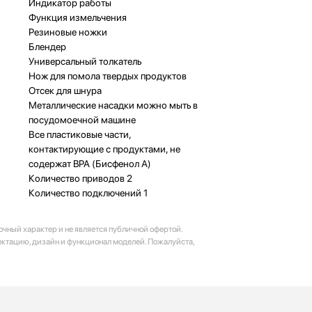
Индикатор работы
Функция измельчения
Резиновые ножки
Блендер
Универсальный толкатель
Нож для помола твердых продуктов
Отсек для шнура
Металлические насадки можно мыть в
посудомоечной машине
Все пластиковые части,
контактирующие с продуктами, не
содержат BPA (Бисфенол А)
Количество приводов 2
Количество подключений 1
очный характер и не является публичной офертой.
ектацию, дизайн и функционал моделей. Пожалуйста,