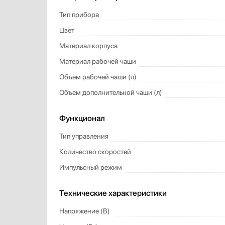
Профессиональные ледогенераторы
Тип прибора
Профессиональные посудомоечные машины
Цвет
Пылесосы
Материал корпуса
Системы кипячения воды AquaHot
Материал рабочей чаши
Смесители
Соковыжималки
Объем рабочей чаши (л)
Стаканомоечные машины
Объем дополнительной чаши (л)
Стиральные машины
Сушильные машины
Функционал
Телевизоры
Тип управления
Тостеры
Увлажнители воздуха
Количество скоростей
Утюги
Импульсный режим
Фены
Холодильники
Технические характеристики
Холодильное оборудование
Напряжение (В)
Хьюмидоры
Чайники