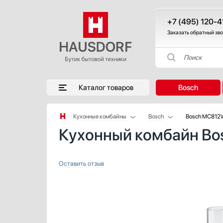
+7 (495) 120-4
Заказать обратный зв
Поиск
Каталог товаров
Bosch
Кухонные комбайны
Bosch
Bosch MC812
Кухонный комбайн B
Аксессуары
BORK
Аксессуары и принадлежности
Gorenje
Акустические системы
KitchenAid
Оставить отзыв
Аромастанции
Korting
Барбекю
Maunfeld
Беспроводные акустические системы
Блендеры
Вакуумные упаковщики