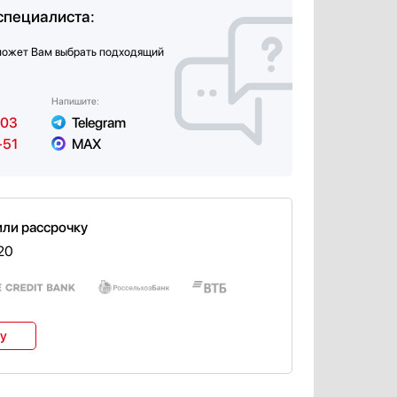
специалиста:
может Вам выбрать подходящий
Напишите:
-03
Telegram
-51
MAX
или рассрочку
20
ку