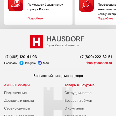
По Москве и большинству
Профессиона
городов России
технику на г
коммуникац
Подробнее
Подробнее
+7 (495) 120-41-03
+7 (800) 222-32-51
shop@hausdorf.ru
Написать:
Telegram
MAX
Бесплатный выезд менеджера
Акции и скидки
Товары в шоуруме
Подключение
Сотрудничество
Доставка и оплата
Возврат и обмен
Сервис-центры
О компании