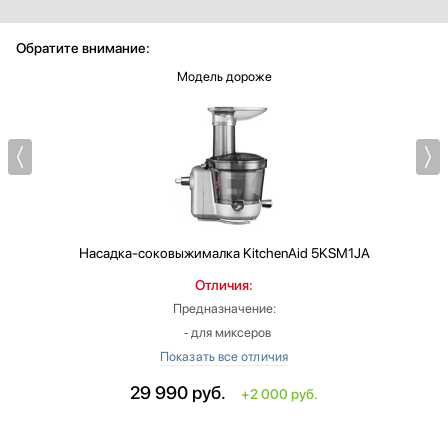
Обратите внимание:
Модель дороже
Насадка-соковыжималка
KitchenAid 5KSM1JA
Отличия:
Предназначение:
‐ для миксеров
Материал: сталь/пластик
Дополнительные параметры:
29 990
руб.
+2 000 руб.
‐ Приготовление соков, муссов, пюре, желе
‐ Загрузочное отверстие с воронкой 2-в-1