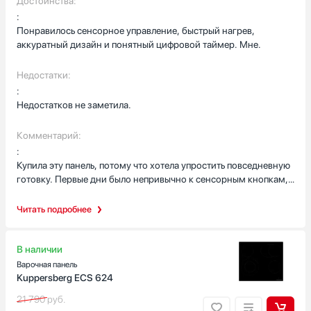
Достоинства:
посуды, регулировка мощности удобная. Я довольна
:
покупкой.
Понравилось сенсорное управление, быстрый нагрев,
аккуратный дизайн и понятный цифровой таймер. Мне.
Недостатки:
:
Недостатков не заметила.
Комментарий:
:
Купила эту панель, потому что хотела упростить повседневную
готовку. Первые дни было непривычно к сенсорным кнопкам,
но быстро привыкла: они реагируют точно, и мне нравится,
что управление находится спереди — не нужно тянуться над
Читать подробнее
горячими кастрюлями. Таймер с автоматическим
отключением стал настоящим помощником: периодически
ставлю суп или запеканку, и могу спокойно заниматься
В наличии
другими делами, не боюсь пропустить момент. Однажды
Варочная панель
пришли гости, и мне нужно было одновременно держать
Kuppersberg ECS 624
несколько блюд — функция паузы выручила, когда внезапно
21 790
руб.
позвонил сосед. Нажала стоп, ушла на пару минут, вернулась и