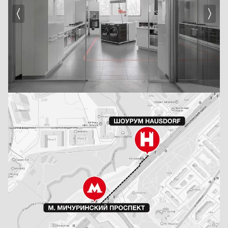
Функции и возможности
Устройства с подключением к электричеству отличает безопасность в работе,
защита от перегрузки и перелива. Гладкая эстетичная стеклокерамическая
поверхность SCHOTT CERAN, электронное сенсорное слайдерное управление
смотрятся очень стильно. Кроме изделий обычного черного цвета, вы можете
выбрать и купить панель эффектного белого, бежевого и бронзового тонов.
Электрические модели оснащены зонами быстрого нагрева Hi-Light,
девятью уровнями мощности, овальными и круглыми зонами расширения,
функцией ускоренного закипания.
Индукционные устройства с графической разметкой зон нагрева
оборудованы функцией Booster для кратковременного повышения
мощности, индикацией остаточного тепла, панелью управления
с дисплеем и таймером, функцией паузы для очистки поверхности
во время готовки.