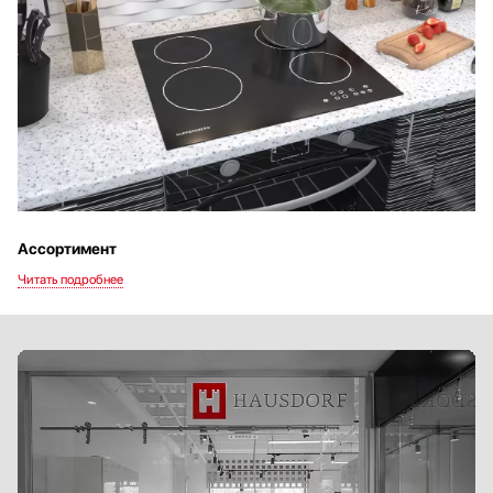
Ассортимент
В каталогах интернет-бутика элитной бытовой техники «Хаусдорф»
представлены как традиционные электрические, так и индукционные
варочные панели Купперсберг. Размеры вашей кухни, состав семьи, бытовые
привычки — все это стоит учитывать, выбирая габариты изделия и количество
конфорок. Мы предлагаем модели с независимым подключением:
Двухконфорочные с возможностью встраивания в дизайне «Домино».
Практичные трехконфорочные с поверхностью из стеклокерамики.
Четырехконфорочные — самые востребованные, с наибольшим числом
полезных функций.
Пятиконфорочные — большие модели шириной до 92 см для просторной
кухни.