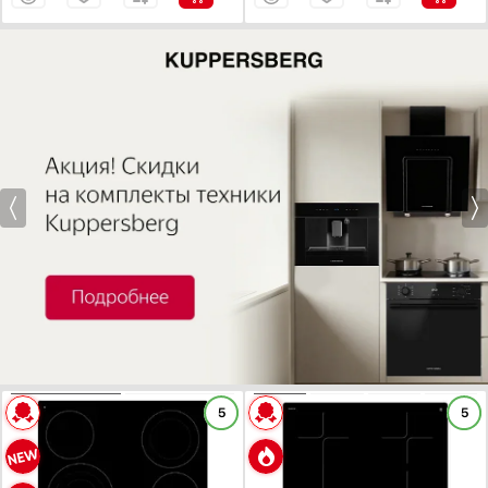
Показать все
Дизайн-серия
Базовый / Универсальный
Белый дизайн
Показать все
Расположение панели управления
Показать все параметры
Фронтальное управление
Найдено
118
товаров
Боковое управление
Обработка края
Без рамки
Прямой край
Скошенный край
Шлифованный передний край
ХАРАКТЕРИСТИКИ
ХАРАКТЕРИСТИКИ
Рамка Комфорт: скошенный фронт и металлическая рамка по бокам
5
5
Габариты (ВхШхГ), см:
4.8х59х52
Габариты (ВхШхГ), см:
6.2х59х52
Показать все
Цвет :
черный
Цвет :
черный
Панель конфорок:
стеклокерамика
Панель конфорок:
стеклокерамика
Материал решеток