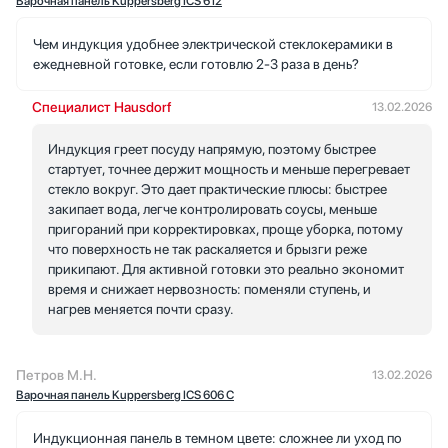
Варочная панель Kuppersberg ICS 612
Чем индукция удобнее электрической стеклокерамики в
ежедневной готовке, если готовлю 2-3 раза в день?
Специалист Hausdorf
13.02.2026
Индукция греет посуду напрямую, поэтому быстрее
стартует, точнее держит мощность и меньше перегревает
стекло вокруг. Это дает практические плюсы: быстрее
закипает вода, легче контролировать соусы, меньше
пригораний при корректировках, проще уборка, потому
что поверхность не так раскаляется и брызги реже
прикипают. Для активной готовки это реально экономит
время и снижает нервозность: поменяли ступень, и
нагрев меняется почти сразу.
Петров М.Н.
13.02.2026
Варочная панель Kuppersberg ICS 606 C
Индукционная панель в темном цвете: сложнее ли уход по