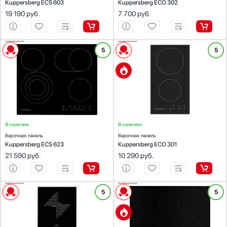
Kuppersberg ECS 603
Kuppersberg ECO 302
Стаканомоечные машины
19 190
руб.
7 700
руб.
Стиральные машины
Глубина, см
Сушильные машины
Телевизоры
ХАРАКТЕРИСТИКИ
ХАРАКТЕРИСТИКИ
5
5
Габариты (ВхШхГ), см:
Тостеры
4.8х59х52
Габариты (ВхШхГ), см:
4.8х28.8х52
Цвет :
черный
Цвет :
черный
Увлажнители воздуха
Панель конфорок:
стеклокерамика
Панель конфорок:
стеклокерамика
Зоны нагрева
Общее количество конфорок:
4
Общее количество конфорок:
2
Утюги
Индукция
Фены
Быстрый электрический нагрев (Hi-Light)
Холодильники
Конфорка Вок (Wok)
В наличии
Холодильное оборудование
В наличии
Конфорка-гриль
Варочная панель
Варочная панель
Хьюмидоры
Kuppersberg ECS 623
Kuppersberg ECO 301
Теппан
Чайники
21 590
руб.
10 290
руб.
Показать все
Материал поверхности
ХАРАКТЕРИСТИКИ
Закаленное стекло
ХАРАКТЕРИСТИКИ
5
5
Габариты (ВхШхГ), см:
4.8х28.8х52
Габариты (ВхШхГ), см:
4.8х59х52
Нержавеющая сталь
Цвет :
черный
Цвет :
черный
Стеклокерамика
Панель конфорок:
стеклокерамика
Панель конфорок:
стеклокерамика