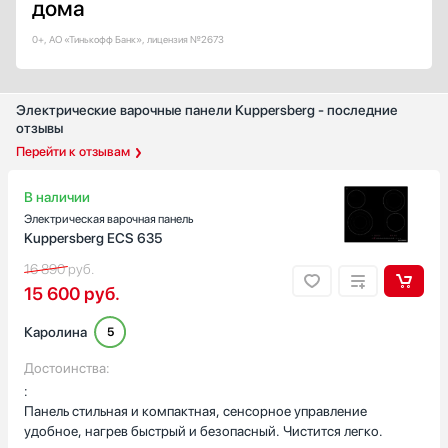
дома
5
0+, АО «Тинькофф Банк», лицензия №2673
Показать все
Количество электрических конфорок
Электрические варочные панели Kuppersberg - последние
4
отзывы
5
Перейти к отзывам
2
3
В наличии
1
Электрическая варочная панель
Kuppersberg ECS 635
Показать все
16 890
руб.
Количество газовых конфорок
15 600
руб.
4
5
Каролина
5
6
Достоинства:
2
:
1
Панель стильная и компактная, сенсорное управление
удобное, нагрев быстрый и безопасный. Чистится легко.
Показать все