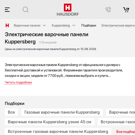
Варочные панели
Kuppersberg
Подборки
Электрические варочн
Электрические варочные панели
Аксессуары
AEG
Газовые варочные
Kuppersberg
Аксессуары и принадлежности
Asko
Варочные поверхн
118 моделей
Цены на электрические варочные панели Kuppersberg от 10.08.2026
Акустические системы
Barazza
Независимые вар
Аромастанции
Bertazzoni
Стеклокерамическ
Электрические варочные панели Kuppersberg от официального дилера с
Барбекю
BORA
Встроенные вароч
бесплатной доставкой и установкой. Фирменная гарантия производителя,
Беспроводные акустические системы
Bosch
Варочные панели 
скидки и акции, модели от 7700 руб., поможем выбрать и купить
Блендеры
Brandt
Встроенные газов
электрические варочные панели kuppersberg на выгодных условиях без
переплаты. Новинки и хиты года, отзывы покупателей и мнения специалистов,
Вакуумные упаковщики
De Dietrich
Керамические вар
а также фотографии, техническая документация и видео моделей.
Варочные центры
Electrolux
Встроенные газов
Вафельницы
Elica
Варочные панели 
Подборки
Вентиляторы
Faber
Все
Газовые варочные панели Kuppersberg
Варочные по
Весы
Falmec
Варочные панели Kuppersberg узкие 45 см
Встроенные газо
Винные шкафы
Franke
Встроенные газовые варочные панели Kuppersberg
Все подбо
Витрины
Fulgor Milano