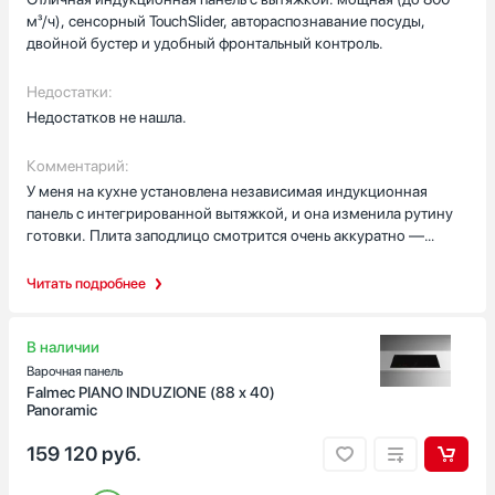
м³/ч), сенсорный TouchSlider, автoраспознавание посуды,
двойной бустер и удобный фронтальный контроль.
Страна производства
Недостатки:
Австрия
Недостатков не нашла.
Венгрия
Германия
Комментарий:
Евросоюз
У меня на кухне установлена независимая индукционная
Испания
панель с интегрированной вытяжкой, и она изменила рутину
Показать все
готовки. Плита заподлицо смотрится очень аккуратно —
чёрное закалённое стекло без рамки, ниша врезки 86.7×49.5
Гарантия, мес
подошла идеально. Управление фронтальное, сенсорный
Читать подробнее
слайдер и цифровой дисплей понятны и отзывчивы, даже когда
руки слегка в муке. Очень выручает таймер с отключением и
звуковым сигналом для каждой конфорки: не переживаю, что
В наличии
что-то убежит, а функция паузы спасла вечер, когда дети
Варочная панель
позвали меня на минуту — поставила на паузу и вернулась к
Falmec PIANO INDUZIONE (88 х 40)
Panoramic
идеальному кипению.
159 120
руб.
Индукционные зоны с автопризнанием посуды и
возможностью объединения в InductionBridge удобны для