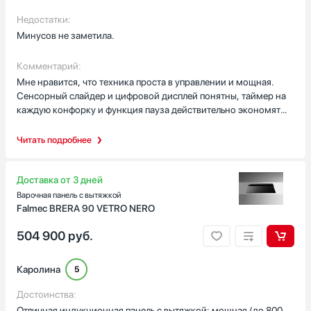
быстрого разогрева. Вытяжка до 800 м3/ч, авто режимы.
2
Недостатки:
3
Минусов не заметила.
1
Показать все
Комментарий:
Мне нравится, что техника проста в управлении и мощная.
Количество газовых конфорок
Сенсорный слайдер и цифровой дисплей понятны, таймер на
4
каждую конфорку и функция пауза действительно экономят
время. Люблю объединять зоны через InductionBridge для
5
большой сковороды, а двойной бустер быстро кипятит воду.
Читать подробнее
6
Как-то готовила ужин для семьи: одновременно суп и соус —
2
вытяжка на интенсиве убрала запахи, всё шло без суеты!
1
Индикатор остаточного тепла и блокировка для детей радуют
Доставка от 3 дней
и успокаивают.
Показать все
Варочная панель с вытяжкой
Falmec BRERA 90 VETRO NERO
Ширина встраивания, см
504 900
руб.
Каролина
5
Глубина встраивания, см
Достоинства:
Отличная индукционная панель с вытяжкой: мощная (до 800