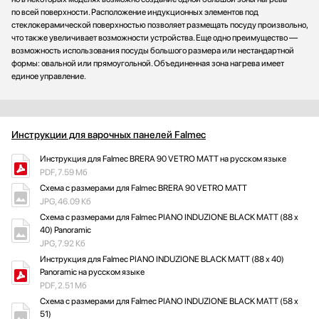
по всей поверхности. Расположение индукционных элементов под
стеклокерамической поверхностью позволяет размещать посуду произвольно,
что также увеличивает возможности устройства. Еще одно преимущество —
возможность использования посуды большого размера или нестандартной
формы: овальной или прямоугольной. Объединенная зона нагрева имеет
единое управление.
Инструкции для варочных панелей Falmec
Инструкция для Falmec BRERA 90 VETRO MATT на русском языке
PDF, 7.59 Мб
Схема с размерами для Falmec BRERA 90 VETRO MATT
JPG, 46.09 Кб
Схема с размерами для Falmec PIANO INDUZIONE BLACK MATT (88 х
40) Panoramic
JPG, 7.92 Кб
Инструкция для Falmec PIANO INDUZIONE BLACK MATT (88 х 40)
Panoramic на русском языке
PDF, 2.51 Мб
Схема с размерами для Falmec PIANO INDUZIONE BLACK MATT (58 x
51)