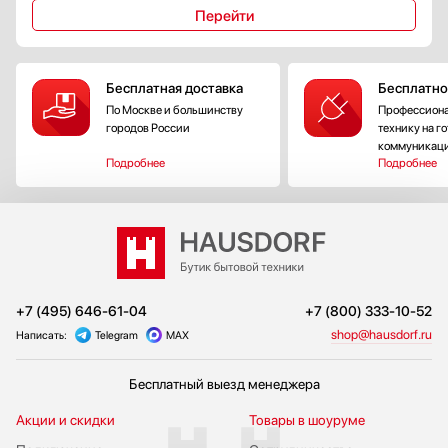
Как и все продукты Falmec, варочные панели с встроенной вытяжкой
Перейти
отличаются стильным дизайном и высоким качеством исполнения. Они
доступны в различных вариантах отделки и размеров, что позволяет выбрать
идеальное решение для любой кухни.
Бесплатная доставка
Бесплатно
По Москве и большинству
Профессиона
городов России
технику на г
коммуникац
Подробнее
Подробнее
+7 (495) 646-61-04
+7 (800) 333-10-52
shop@hausdorf.ru
Написать:
Telegram
MAX
Бесплатный выезд менеджера
Акции и скидки
Товары в шоуруме