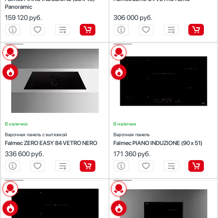
Поворотные
Panoramic
Поворотные переключатели с подсветкой
159 120
руб.
306 000
руб.
Кнопочные
Показать все
ХАРАКТЕРИСТИКИ
ХАРАКТЕРИСТИКИ
Цвет
Габариты (ВхШхГ), см:
20.9х84.1х60
Габариты (ВхШхГ), см:
4х90х51
Цвет :
черный
Цвет :
черный
Черный
Панель конфорок:
закаленное стекло
Панель конфорок:
закаленное стекло
Общее количество конфорок:
4
Общее количество конфорок:
5
Серый
Нержавеющая сталь
Белый
В наличии
В наличии
Синий
Варочная панель с вытяжкой
Варочная панель
Falmec ZERO EASY 84 VETRO NERO
Falmec PIANO INDUZIONE (90 х 51)
Показать все
336 600
руб.
171 360
руб.
Дизайн-серия
Базовый / Универсальный
ХАРАКТЕРИСТИКИ
ХАРАКТЕРИСТИКИ
Белый дизайн
Габариты (ВхШхГ), см:
4х78х51
Габариты (ВхШхГ), см:
4х58х51
Показать все
Цвет :
черный
Цвет :
черный
Панель конфорок:
закаленное стекло
Панель конфорок:
закаленное стекло