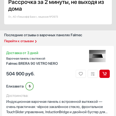
Рассрочка за 2 минуты, не выходя из
Тип таймера
дома
С отключением
0+, АО «Тинькофф Банк», лицензия №2673
Звуковой / минутник
Звуковой с отключением
Вытяжки
Последние отзывы о варочных панелях Falmec
Для каждой конфорки
Перейти к отзывам
Показать все
Количество индукционных конфорок
Доставка от 3 дней
1
Варочная панель с вытяжкой
Falmec BRERA 90 VETRO NERO
2
3
504 900
руб.
4
5
Елизавета
5
Показать все
Достоинства:
Количество электрических конфорок
Индукционная варочная панель с встроенной вытяжкой —
4
очень практичная: чёрное закалённое стекло, фронтальное
TouchSlider управление, InductionBridge и двойной бустер для
5