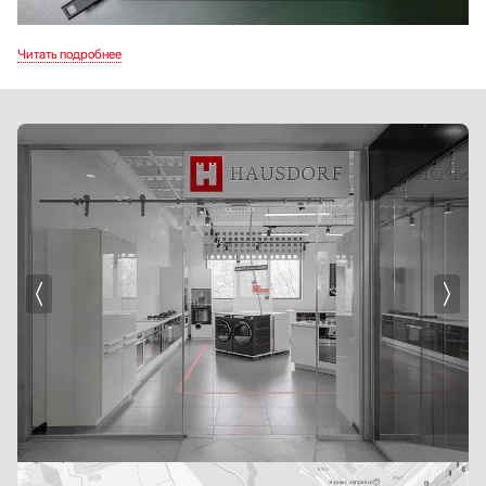
Функциональные особенности
Функция Bridge. Позволяет объединять два или более нагревательных
элементов для создания одной большой зоны нагрева, идеально подходит
для использования больших сковородок.
Автоматическое распознавание посуды. Интеллектуальная система,
которая автоматически распознает размер и форму посуды, регулирует
мощность нагрева для оптимальных результатов готовки.
PowerManagement. Управляет энергопотреблением варочной панели,
оптимизирует использование энергии для экономии электричества
и снижения расходов.
Booster. Обеспечивает максимально быстрый нагрев, активирует
максимальную мощность для достижения нужной температуры.
Разнообразие вариантов
Варочные панели Фальмек привлекают своим дизайном. Они доступны
в различных вариантах отделки и цветовых решений, что позволяет подобрать
идеальную для любого интерьера. Благодаря этому они становятся не только
функциональной частью кухни, но и элементом ее декора.
В дополнение к классическим варочным панелям компания также предлагает
модели со встроенной вытяжкой. Они обладают всеми преимуществами
стандартных, а также интегрированной системой вентиляции, которая