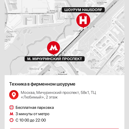
эффективно удаляет запахи, пар и жир из кухни. Это особенно полезно для
кухонь с ограниченным пространством, где нет возможности установки
отдельной вытяжки.
Техника в фирменном шоуруме
Москва, Мичуринский проспект, 58к1, ТЦ
«Любимый», 2 этаж
Бесплатная парковка
Благодаря инновационным технологиям такая техника обеспечивает тихую
3 минуты от метро
и эффективную работу, сохраняя при этом кухонный интерьер чистым
и аккуратным. Имеет широкий спектр мощностей (обычно до 9 уровней),
С 10:00 до 22:00
интенсивный режим для быстрого удаления запахов во время приготовления.