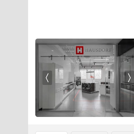
Кофемолки
La Cornue
Кухонные комбайны
Lofra
Массажеры и спорт. инвентарь
Maunfeld
Микроволновые печи
Midea
Миксеры
Miele
Мойки
Neff
Мультиварки
Pando
Мясорубки
Restart
Наушники
Schaub Lorenz
Обогреватели
Siemens
Очистители воздуха
Signature Kitchen Suite
Пароварки
Smeg
Паровые шкафы для одежды
Teka
Парогенераторы
V-ZUG
Подогреватели
VARD
Посуда
Vestfrost
Посудомоечные машины
Viking
Проф. аксессуары
Wolf