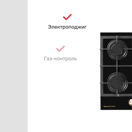
Варочные центры
Electrolux
Вафельницы
Elica
Вентиляторы
Faber
Весы
Falmec
Винные шкафы
Franke
Витрины
Fulgor Milano
Водонагреватели
Gaggenau
Вспениватели молока
Gorenje
Вытяжки
Graude
Гладильные системы
Haier
Дровяные печи
Hyundai
Духовые шкафы
Ilve
Измельчители пищевых отходов
Jacky`s
Ионизаторы воды
Kaiser
Комби-панели, фритюрницы и грили
Korting
Конвекционные печи
KRONA
Кондиционеры
Kuppersberg
Кофемашины
Kuppersbusch