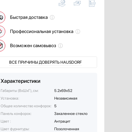
Быстрая доставка
Профессиональная установка
Возможен самовывоз
ВСЕ ПРИЧИНЫ ДОВЕРЯТЬ HAUSDORF
Характеристики
Габариты (ВхШхГ), см:
5.2x69х52
Установка:
Независимая
Общее количество конфорок:
5
Панель конфорок:
Закаленное стекло
Цвет :
Антрацит
Цвет фурнитуры:
Позолоченная