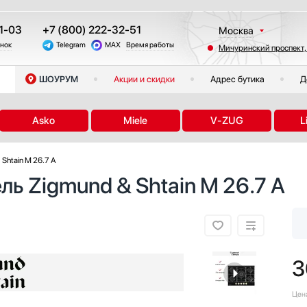
1-03
+7 (800) 222-32-51
Москва
онок
Telegram
MAX
Время работы
Мичуринский проспект,
Санкт-Петербург
Казань
ШОУРУМ
Акции и скидки
Адрес бутика
Д
Краснодар
Екатеринбург
Asko
Miele
V-ZUG
L
Тюмень
Новосибирск
Shtain M 26.7 A
Челябинск
ль Zigmund & Shtain M 26.7 A
Другие регионы
3
Цен