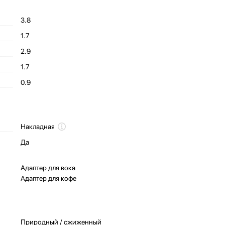
3.8
1.7
2.9
1.7
0.9
Накладная
Да
Адаптер для вока
Адаптер для кофе
Природный / сжиженный