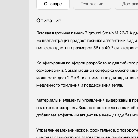
О товаре
Технологии
Доставк
Профессиональные ледогенераторы
Профессиональные посудомоечные машины
Описание
Пылесосы
Системы кипячения воды AquaHot
Газовая варочная панель Zigmund Shtain M 26-7 A
Смесители
Ее цвет антрацит придает технике элегантный вид 
Соковыжималки
нише стандартных размеров 56 на 49,2 см, а строга
Стаканомоечные машины
Стиральные машины
Конфигурация конфорок разработана для гибкого ра
Сушильные машины
обжаривания. Самая мощная конфорка обеспечивает
Телевизоры
мощности дает 2,9 кВт и оптимальна для задач повс
Тостеры
медленного томления и поддержания тепла.
Увлажнители воздуха
Утюги
Материалы и элементы управления выдержаны в пра
Фены
положение кастрюль. Закаленное стекло панели обл
добавляет эффектный акцент внешнему виду без из
Холодильники
Холодильное оборудование
Управление механическое, фронтальное, с поворо
Хьюмидоры
Система газ-контроля автоматически перекрывает п
Чайники