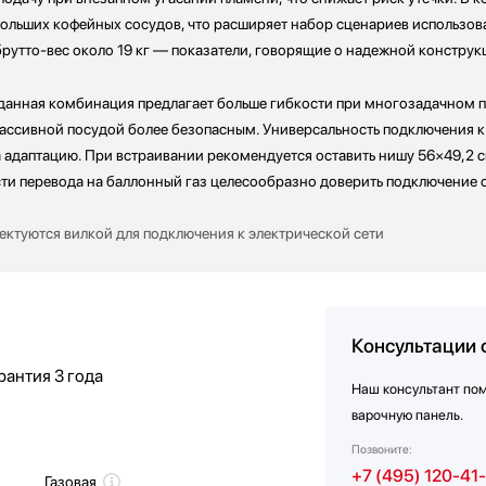
небольших кофейных сосудов, что расширяет набор сценариев использо
а брутто-вес около 19 кг — показатели, говорящие о надежной конструк
анная комбинация предлагает больше гибкости при многозадачном п
массивной посудой более безопасным. Универсальность подключения к
адаптацию. При встраивании рекомендуется оставить нишу 56×49,2 см
ти перевода на баллонный газ целесообразно доверить подключение 
ктуются вилкой для подключения к электрической сети
Консультации 
рантия
3 года
Наш консультант по
варочную панель.
Позвоните:
+7 (495) 120-41
Газовая