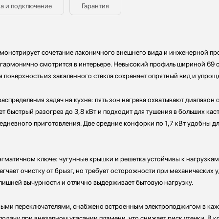
а и подключение
Гарантия
 демонстрирует сочетание лаконичного внешнего вида и инженерной п
и гармонично смотрится в интерьере. Невысокий профиль шириной 69 с
я поверхность из закаленного стекла сохраняет опрятный вид и упрощ
спределения задач на кухне: пять зон нагрева охватывают диапазон 
 быстрый разогрев до 3,8 кВт и подходит для тушения в больших кас
едневного приготовления. Две средние конфорки по 1,7 кВт удобны дл
гматичном ключе: чугунные крышки и решетка устойчивы к нагрузкам
егчает очистку от брызг, но требует осторожности при механических 
лишней вычурности и отлично выдерживает бытовую нагрузку.
тными переключателями, снабжено встроенным электроподжигом в каж
одачу при внезапном угасании пламени, что снижает риск утечки. В к