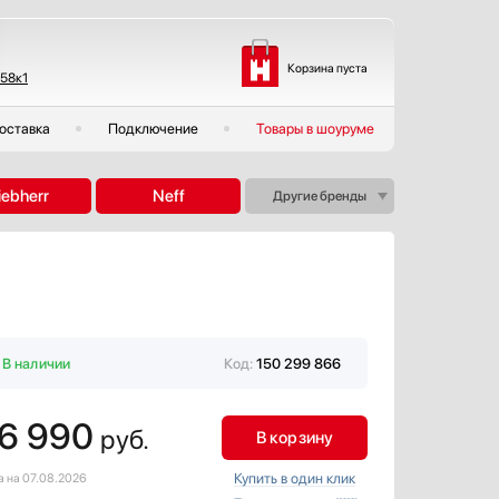
Корзина пуста
 58к1
оставка
Подключение
Товары в шоуруме
iebherr
Neff
Другие бренды
В наличии
Код:
150 299 866
6 990
руб.
В корзину
Купить в один клик
а на 07.08.2026