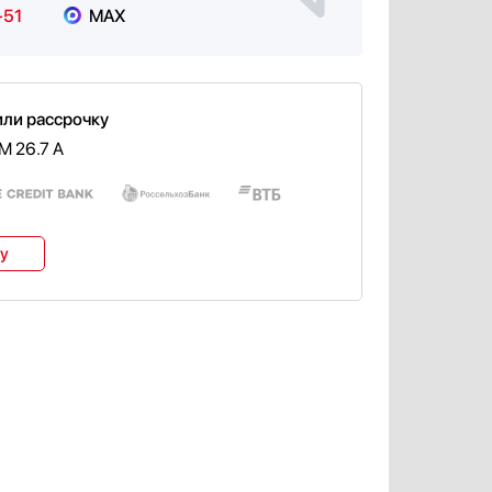
-51
MAX
или рассрочку
M 26.7 A
ку