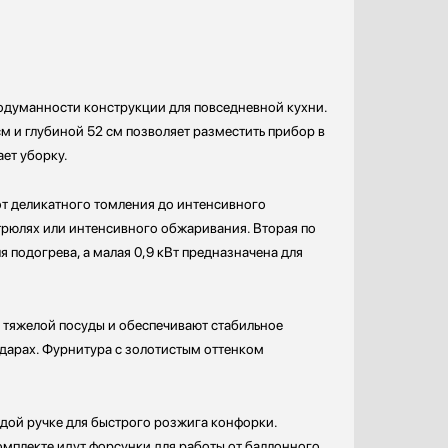
родуманности конструкции для повседневной кухни.
м и глубиной 52 см позволяет разместить прибор в
ает уборку.
от деликатного томления до интенсивного
трюлях или интенсивного обжаривания. Вторая по
я подогрева, а малая 0,9 кВт предназначена для
 тяжелой посуды и обеспечивают стабильное
ударах. Фурнитура с золотистым оттенком
дой ручке для быстрого розжига конфорки.
омплекте идут форсунки для работы от баллонного