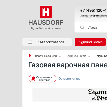
+7 (495) 120-4
Заказать обратный зв
Поиск
Каталог товаров
Zigmund Shtain
Варочные панели
Zigmund Shtain
Zigmund 
Газовая варочная пане
Аксессуары
AEG
Аксессуары и принадлежности
Asko
Акустические системы
Barazza
Оставить отзыв
Аромастанции
Bertazzoni
Барбекю
BORA
Беспроводные акустические системы
Bosch
Блендеры
Brandt
Вакуумные упаковщики
De Dietrich