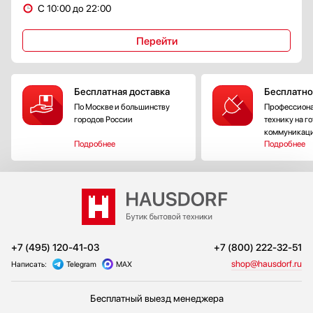
С 10:00 до 22:00
Перейти
Бесплатная доставка
Бесплатно
По Москве и большинству
Профессиона
городов России
технику на г
коммуникац
Подробнее
Подробнее
+7 (495) 120-41-03
+7 (800) 222-32-51
shop@hausdorf.ru
Написать:
Telegram
MAX
Бесплатный выезд менеджера