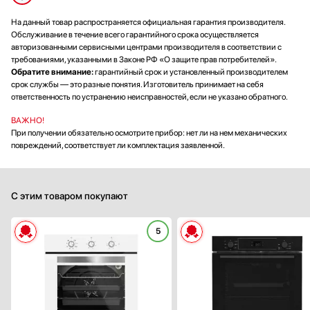
На данный товар распространяется официальная гарантия производителя.
Обслуживание в течение всего гарантийного срока осуществляется
авторизованными сервисными центрами производителя в соответствии с
требованиями, указанными в Законе РФ «О защите прав потребителей».
Обратите внимание:
гарантийный срок и установленный производителем
срок службы — это разные понятия. Изготовитель принимает на себя
ответственность по устранению неисправностей, если не указано обратного.
ВАЖНО!
При получении обязательно осмотрите прибор: нет ли на нем механических
повреждений, соответствует ли комплектация заявленной.
С этим товаром покупают
5
Способ подключения:
электрическ
Ширина (см):
Объем (л):
Цвет:
бел
Очистка духовки:
эмаль легкой очист