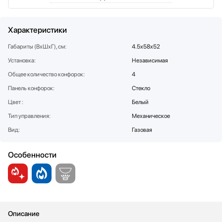
Стаканомоечные машины
Стиральные машины
Характеристики
Сушильные машины
Телевизоры
Габариты (ВхШхГ), см:
4.5х58х52
Тостеры
Установка:
Независимая
Увлажнители воздуха
Общее количество конфорок:
4
Утюги
Панель конфорок:
Стекло
Фены
Цвет :
Белый
Холодильники
Тип управления:
Механическое
Холодильное оборудование
Вид:
Газовая
Хьюмидоры
Чайники
Особенности
Описание