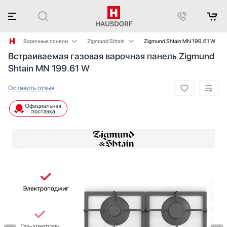
Варочные панели
Zigmund Shtain
Zigmund Shtain MN 199.61 W
Встраиваемая газовая варочная панель Zigmund
Аксессуары
AEG
Shtain MN 199.61 W
Аксессуары и принадлежности
Asko
Акустические системы
Barazza
Оставить отзыв
Аромастанции
Bertazzoni
Барбекю
BORA
Беспроводные акустические системы
Bosch
Блендеры
Brandt
Вакуумные упаковщики
De Dietrich
Варочные центры
Electrolux
Вафельницы
Elica
Вентиляторы
Faber
Весы
Falmec
Винные шкафы
Franke
Витрины
Fulgor Milano