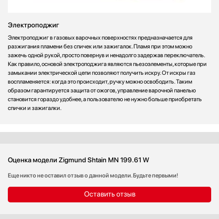
Электроподжиг
Электроподжиг в газовых варочных поверхностях предназначается для
разжигания пламени без спичек или зажигалок. Пламя при этом можно
зажечь одной рукой, просто повернув и ненадолго задержав переключатель.
Как правило, основой электроподжига являются пьезоэлементы, которые при
замыкании электрической цепи позволяют получить искру. От искры газ
воспламеняется: когда это происходит, ручку можно освободить. Таким
образом гарантируется защита от ожогов, управление варочной панелью
становится гораздо удобнее, а пользователю не нужно больше приобретать
спички и зажигалки.
Оценка модели Zigmund Shtain MN 199.61 W
Еще никто не оставил отзыв о данной модели. Будьте первыми!
Оставить отзыв