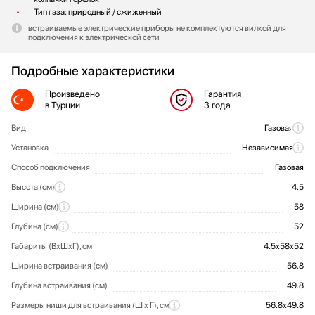
Тип газа: природный / сжиженный
встраиваемые электрические приборы не комплектуются вилкой для
подключения к электрической сети
Подробные характеристики
Произведено
Гарантия
в Турции
3 года
Вид
Газовая
Общие характеристики
Установка
Независимая
Способ подключения
Газовая
Высота (см)
4.5
Ширина (см)
58
Глубина (см)
52
Габариты (ВхШхГ), см
4.5х58х52
Ширина встраивания (см)
56.8
Глубина встраивания (см)
49.8
Размеры ниши для встраивания (Ш х Г), см
56.8х49.8