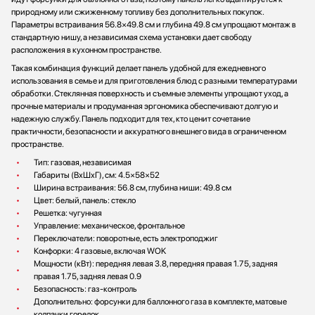
природному или сжиженному топливу без дополнительных покупок.
Параметры встраивания 56.8×49.8 см и глубина 49.8 см упрощают монтаж в
стандартную нишу, а независимая схема установки дает свободу
расположения в кухонном пространстве.
Такая комбинация функций делает панель удобной для ежедневного
использования в семье и для приготовления блюд с разными температурами
обработки. Стеклянная поверхность и съемные элементы упрощают уход, а
прочные материалы и продуманная эргономика обеспечивают долгую и
надежную службу. Панель подходит для тех, кто ценит сочетание
практичности, безопасности и аккуратного внешнего вида в ограниченном
пространстве.
Тип: газовая, независимая
Габариты (ВхШхГ), см: 4.5×58×52
Ширина встраивания: 56.8 см, глубина ниши: 49.8 см
Цвет: белый, панель: стекло
Решетка: чугунная
Управление: механическое, фронтальное
Переключатели: поворотные, есть электроподжиг
Конфорки: 4 газовые, включая WOK
Мощности (кВт): передняя левая 3.8, передняя правая 1.75, задняя
правая 1.75, задняя левая 0.9
Безопасность: газ-контроль
Дополнительно: форсунки для баллонного газа в комплекте, матовые
колпачки горелок