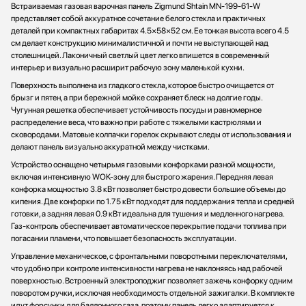
Встраиваемая газовая варочная панель Zigmund Shtain MN-199-61-W
представляет собой аккуратное сочетание белого стекла и практичных
деталей при компактных габаритах 4.5×58×52 см. Ее тонкая высота всего 4.5
см делает конструкцию минималистичной и почти не выступающей над
столешницей. Лаконичный светлый цвет легко впишется в современный
интерьер и визуально расширит рабочую зону маленькой кухни.
Поверхность выполнена из гладкого стекла, которое быстро очищается от
брызг и пятен, а при бережной мойке сохраняет блеск на долгие годы.
Чугунная решетка обеспечивает устойчивость посуды и равномерное
распределение веса, что важно при работе с тяжелыми кастрюлями и
сковородами. Матовые колпачки горелок скрывают следы от использования и
делают панель визуально аккуратной между чистками.
Устройство оснащено четырьмя газовыми конфорками разной мощности,
включая интенсивную WOK-зону для быстрого жарения. Передняя левая
конфорка мощностью 3.8 кВт позволяет быстро довести большие объемы до
кипения. Две конфорки по 1.75 кВт подходят для поддержания тепла и средней
готовки, а задняя левая 0.9 кВт идеальна для тушения и медленного нагрева.
Газ-контроль обеспечивает автоматическое перекрытие подачи топлива при
погасании пламени, что повышает безопасность эксплуатации.
Управление механическое, с фронтальными поворотными переключателями,
что удобно при контроле интенсивности нагрева не наклоняясь над рабочей
поверхностью. Встроенный электроподжиг позволяет зажечь конфорку одним
поворотом ручки, исключая необходимость отдельной зажигалки. В комплекте
идут форсунки для баллонного газа, поэтому панель легко адаптируется к