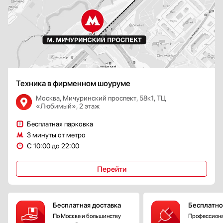
Дверной упор
Справа
Слева
Бок о Бок (Side-by-Side)
Снизу
Страна производства
Техника в фирменном шоуруме
Австрия
Москва, Мичуринский проспект, 58к1, ТЦ
Болгария
«Любимый», 2 этаж
Венгрия
Бесплатная парковка
Германия
3 минуты от метро
Гонконг
С 10:00 до 22:00
Показать все
Гарантия, мес
Перейти
Бесплатная доставка
Бесплатно
По Москве и большинству
Профессиона