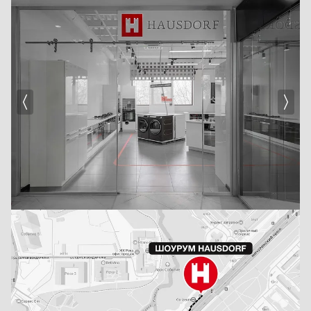
SN-ST
Показать все
Класс энергопотребления
A
A+
A++
B
C
Показать все
Внутреннее освещение
Есть
Светодиодное (LED)
Неоновая подсветка
Премиальное светодиодное освещение Бриллиант (BrilliantLight)
Угольный фильтр
Есть