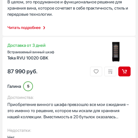
Гарантия, мес
В целом, это продуманное и функциональное решение для
коллекции – достаточно места для хранения как основных
хранения вина, которое сочетает в себе практичность, стиль и
24
запасов, так и редких экземпляров.Дизайн устройства
передовые технологии.
продуман до мелочей: светодиодное освещение не только
обеспечивает хорошую видимость содержимого, но и создаёт
Читать подробнее
элегантный внешний вид. Деревянные регулируемые полки не
только практичны в использовании, но и добавляют шкафу
особый шарм, делая его настоящим украшением
Доставка от 3 дней
интерьера.Управление шкафом максимально простое
Встраиваемый винный шкаф
благодаря современному сенсорному дисплею, что делает
Teka RVU 10020 GBK
эксплуатацию максимально комфортной. Дополнительным
преимуществом является наличие световой сигнализации,
87 990
руб.
которая срабатывает при незакрытой двери – это очень
полезная функция, предотвращающая случайное нарушение
условий хранения вина.
Галина
5
Достоинства:
Приобретение винного шкафа превзошло все мои ожидания –
это именно то решение, которое мы искали для хранения
нашей коллекции. Вместимость в 20 бутылок оказалась
оптимальным выбором: достаточно места для основной
коллекции, при этом шкаф не занимает много пространства на
Недостатки:
кухне или в баре.Система управления построена на
Нет