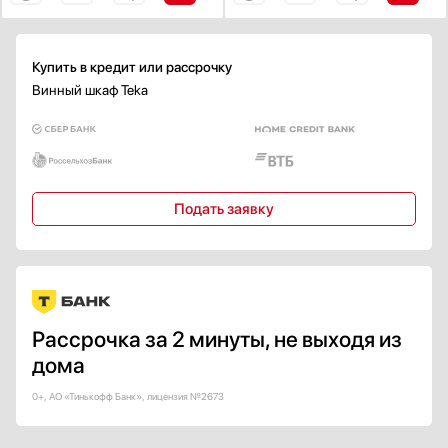
Климатический класс
N
SN
Купить в кредит или рассрочку
ST
Винный шкаф Teka
T
SN-ST
Показать все
Класс энергопотребления
Подать заявку
A
A+
A++
B
C
Рассрочка за 2 минуты, не выходя из
Показать все
дома
Внутреннее освещение
0+, АО «Тинькофф Банк», лицензия №2673
Есть
Светодиодное (LED)