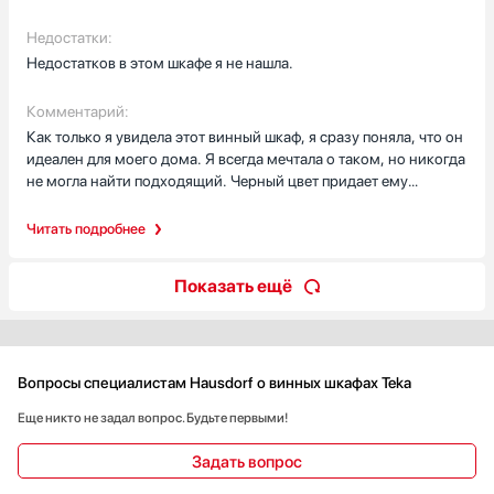
Недостатки:
Недостатков в этом шкафе я не нашла.
Комментарий:
Как только я увидела этот винный шкаф, я сразу поняла, что он
идеален для моего дома. Я всегда мечтала о таком, но никогда
не могла найти подходящий. Черный цвет придает ему
элегантность и изысканность, а гладкая стеклянная дверь
создает ощущение роскоши.
Читать подробнее
Мне нравится, что шкаф имеет две температурные зоны, что
Показать ещё
позволяет хранить разные виды вина при оптимальной
температуре. Мой муж и я любим красное и белое вино,
поэтому это очень удобно. Винный шкаф вмещает 46 бутылок,
что идеально подходит для нашей коллекции. Сенсорное
управление очень удобно и интуитивно понятно. Внутреннее
Вопросы специалистам Hausdorf о винных шкафах Teka
светодиодное освещение делает его еще более
Еще никто не задал вопрос. Будьте первыми!
привлекательным, особенно вечером, когда мы ужинаем при
свечах.
Задать вопрос
Деревянные полки придают шкафу природный и домашний