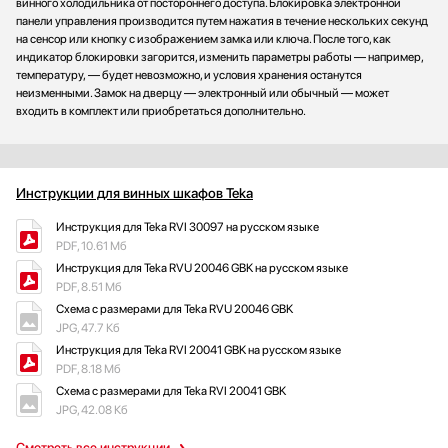
винного холодильника от постороннего доступа. Блокировка электронной
панели управления производится путем нажатия в течение нескольких секунд
на сенсор или кнопку с изображением замка или ключа. После того, как
индикатор блокировки загорится, изменить параметры работы — например,
температуру, — будет невозможно, и условия хранения останутся
неизменными. Замок на дверцу — электронный или обычный — может
входить в комплект или приобретаться дополнительно.
Инструкции для винных шкафов Teka
Инструкция для Teka RVI 30097 на русском языке
PDF, 10.61 Мб
Инструкция для Teka RVU 20046 GBK на русском языке
PDF, 8.51 Мб
Схема с размерами для Teka RVU 20046 GBK
JPG, 47.7 Кб
Инструкция для Teka RVI 20041 GBK на русском языке
PDF, 8.18 Мб
Схема с размерами для Teka RVI 20041 GBK
JPG, 42.08 Кб
Смотреть все инструкции