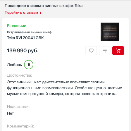
Неоновая подсветка
Последние отзывы о винных шкафах Teka
Премиальное светодиодное освещение Бриллиант (BrilliantLight)
Перейти к отзывам
Угольный фильтр
В наличии
Есть
Встраиваемый винный шкаф
Teka RVI 20041 GBK
Дверной упор
Справа
139 990
руб.
Слева
Бок о Бок (Side-by-Side)
Любовь
5
Снизу
Достоинства:
Страна производства
Этот винный шкаф действительно впечатляет своими
Австрия
функциональными возможностями. Особенно ценно наличие
Болгария
мультитемпературной камеры, которая позволяет хранить
различные сорта вина при их оптимальных температурных
Венгрия
режимах. Это значительно расширяет возможности для
Недостатки:
Германия
коллекционеров и ценителей вина.Встроенный термостат даёт
Нет
Гонконг
полный контроль над температурным режимом внутри шкафа,
Показать все
что критически важно для сохранения качества напитков.
Комментарий:
Вместимость в 41 бутылку оказалась идеальной для моей