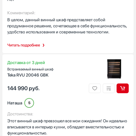
современном сенсорном интерфейсе, который делает
эксплуатацию максимально простой и удобной. Регулировка
Комментарий:
температуры осуществляется плавно и точно, что критически
В целом, данный винный шкаф представляет собой
важно для правильного хранения вина. Интуитивно понятный
продуманное решение, сочетающее в себе функциональность,
дисплей отображает все необходимые параметры, а
удобство использования и современные технологии.
управление происходит буквально в пару
касаний.Универсальность установки обеспечивается
Читать подробнее
благодаря перенавешиваемой дверце, которую можно
закрепить с любой удобной стороны. Это значительно
упрощает процесс монтажа и позволяет оптимально вписать
Доставка от 3 дней
шкаф в имеющееся пространство, независимо от
Встраиваемый винный шкаф
расположения стен и мебели.Освещенность камеры
Teka RVU 20046 GBK
реализована с помощью современной светодиодной
подсветки, которая обеспечивает равномерное и яркое
144 990
руб.
освещение всех полок. Благодаря этому можно легко
рассмотреть каждую бутылку, не открывая дверцу, что
особенно важно для сохранения стабильного температурного
Наташа
5
режима.
Достоинства:
Этот винный шкаф превзошел все мои ожидания! Он идеально
вписывается в интерьер кухни, обладает вместительностью и
функциональностью.