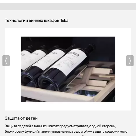
вид. Все полки регулируются по высоте, что очень удобно,
когда у нас есть бутылки разного размера. Я также ценю, что
дверь можно перенавесить. Это очень удобно, особенно когда
Технологии винных шкафов Teka
ты хочешь поменять расстановку мебели на кухне.
В общем, я очень довольна этим винным шкафом. Он приносит
мне радость каждый день и делает мою кухню более
изысканной и организованной. Я настоятельно рекомендую
его всем любителям вина!
Защита от детей
Защита от детей в винных шкафах предусматривает, с одной стороны,
блокировку функций панели управления, а с другой — защиту содержимого