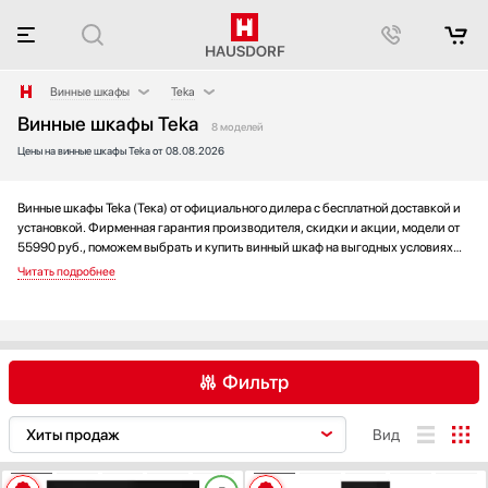
Винные шкафы
Teka
Винные шкафы Teka
Аксессуары
AEG
8 моделей
Цены на винные шкафы Teka от 08.08.2026
Аксессуары и принадлежности
Asko
Акустические системы
Bertazzoni
Аромастанции
BORK
Винные шкафы Teka (Тека) от официального дилера с бесплатной доставкой и
установкой. Фирменная гарантия производителя, скидки и акции, модели от
Барбекю
Bosch
55990 руб., поможем выбрать и купить винный шкаф на выгодных условиях
Беспроводные акустические системы
Cavanova
без переплаты. Новинки и хиты года, отзывы покупателей и мнения
специалистов, а также фотографии, техническая документация и видео
Блендеры
CellarPrivate
моделей.
Вакуумные упаковщики
Climadiff
Варочные панели
Cold Vine
Варочные центры
De Dietrich
Фильтр
Вафельницы
Dometic
Вентиляторы
Dunavox
AEG
Asko
Bertazzoni
Вид
Весы
Electrolux
BORK
Bosch
Cavanova
Витрины
Elica