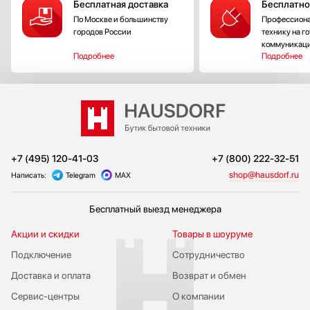
Бесплатная доставка
Бесплатно
По Москве и большинству
Профессиона
городов России
технику на г
коммуникац
Подробнее
Подробнее
+7 (495) 120-41-03
+7 (800) 222-32-51
shop@hausdorf.ru
Написать:
Telegram
MAX
Бесплатный выезд менеджера
Акции и скидки
Товары в шоуруме
Подключение
Сотрудничество
Доставка и оплата
Возврат и обмен
Сервис-центры
О компании