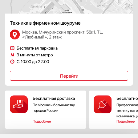
Техника в фирменном шоуруме
Москва, Мичуринский проспект, 58к1, ТЦ
«Любимый», 2 этаж
Бесплатная парковка
3 минуты от метро
С 10:00 до 22:00
Перейти
Бесплатная доставка
Бесплатно
По Москве и большинству
Профессиона
городов России
технику на г
коммуникац
Подробнее
Подробнее