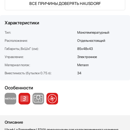
ВСЕ ПРИЧИНЫ ДОВЕРЯТЬ HAUSDORF
Стаканомоечные машины
Стиральные машины
Сушильные машины
Характеристики
Телевизоры
Тип:
Монотемпературный
Тостеры
Расположение:
Отдельностоящий
Увлажнители воздуха
Утюги
Габариты, ВхШхГ (см):
85х48х43
Фены
Управление:
Электронное
Холодильники
Материал полок:
Металл
Холодильное оборудование
Вместимость (бутылки 0.75 л):
34
Хьюмидоры
Чайники
Особенности
Описание
Шкаф La Sommeliere LS34A предназначен для кратковременного хранения,