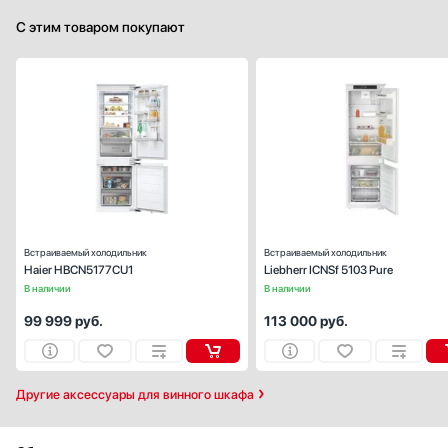
С этим товаром покупают
Тип:
встраиваем
Вид:
холодильник с морозильник
Ширина (см):
Количество камер:
Высота (см):
177
Дверной упор:
спра
Встраиваемый холодильник
Встраиваемый холодильник
Haier HBCN5177CU1
Liebherr ICNSf 5103 Pure
В наличии
В наличии
99 999
руб.
113 000
руб.
Другие аксессуары для винного шкафа