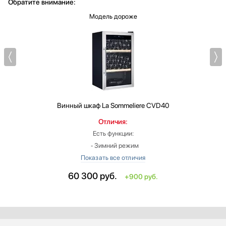
Обратите внимание:
Модель дороже
Винный шкаф
La Sommeliere CVD40
Отличия:
Есть функции:
‐ Зимний режим
Вместимость (бутылки 0.75 л): больше на 6
Высота: меньше на 0.2 см
60 300
руб.
+900 руб.
Ширина: больше на 1.5 см
Габариты, ВхШхГ (см): 84.8х49.5х43
Габариты в упаковке, ВхШхГ (см): 88х53.5х46.5
Диапазон установки температуры: 5-18 °C