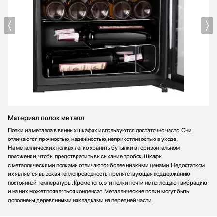
Материал полок металл
Полки из металла в винных шкафах используются достаточно часто. Они
отличаются прочностью, надежностью, неприхотливостью в уходе.
На металлических полках легко хранить бутылки в горизонтальном
положении, чтобы предотвратить высыхание пробок. Шкафы
с металлическими полками отличаются более низкими ценами. Недостатком
их является высокая теплопроводность, препятствующая поддержанию
постоянной температуры. Кроме того, эти полки почти не поглощают вибрацию
и на них может появляться конденсат. Металлические полки могут быть
дополнены деревянными накладками на передней части.