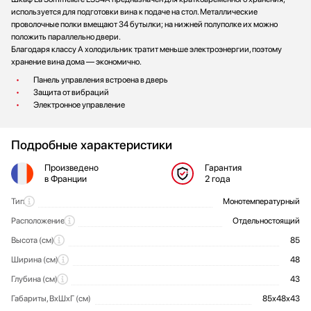
используется для подготовки вина к подаче на стол. Металлические
проволочные полки вмещают 34 бутылки; на нижней полуполке их можно
положить параллельно двери.
Благодаря классу А холодильник тратит меньше электроэнергии, поэтому
хранение вина дома — экономично.
Панель управления встроена в дверь
Защита от вибраций
Электронное управление
Подробные характеристики
Произведено
Гарантия
в Франции
2 года
Тип
Монотемпературный
Общие характеристики
Расположение
Отдельностоящий
Высота (см)
85
Ширина (см)
48
Глубина (см)
43
Габариты, ВхШхГ (см)
85х48х43